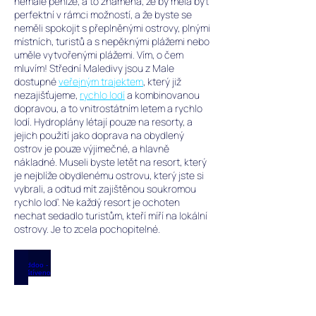
nemalé peníze, a to znamená, že by měla být
perfektní v rámci možností, a že byste se
neměli spokojit s přeplněnými ostrovy, plnými
místních, turistů a s nepěknými plážemi nebo
uměle vytvořenými plážemi.
Vím, o čem
mluvím!
Střední Maledivy jsou z Male
dostupné
veřejným trajektem
, který již
nezajišťujeme,
rychlo lodí
a kombinovanou
dopravou, a to vnitrostátním letem a rychlo
lodí. Hydroplány létají pouze na resorty, a
jejich použití jako doprava na obydlený
ostrov je pouze výjimečné, a hlavně
nákladné. Museli byste letět na resort, který
je nejblíže obydlenému ostrovu, který jste si
vybrali, a odtud mít zajištěnou soukromou
rychlo loď. Ne každý resort je ochoten
nechat sedadlo turistům, kteří míří na lokální
ostrovy. Je to zcela pochopitelné.
Thoddoo - Navštíveno
Obydlený
ostrov
Thoddoo