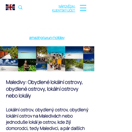
NÁPOVĚDA |
KLIENTSKÝ ÚČET
amazing luxury holiday
Maledivy: Obydlené lokální ostrovy,
obydlené ostrovy, lokální ostrovy
nebo lokály
Lokální ostrov, obydlený ostrov, obydlený
lokální ostrov na Maledivách nebo
jednoduše lokál je ostrov, kde žijí
domorodci, tedy Maledivci, a pár dalších