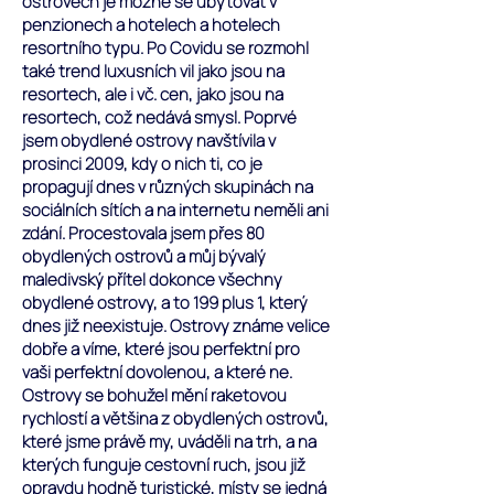
ostrovech je možné se ubytovat v
penzionech a hotelech a hotelech
resortního typu. Po Covidu se rozmohl
také trend luxusních vil jako jsou na
resortech, ale i vč. cen, jako jsou na
resortech, což nedává smysl.
Poprvé
jsem obydlené ostrovy navštívila v
prosinci 2009, kdy o nich ti, co je
propagují dnes v různých skupinách na
sociálních sítích a na internetu neměli ani
zdání.
Procestovala jsem přes 80
obydlených ostrovů a můj bývalý
maledivský přítel dokonce všechny
obydlené ostrovy, a to 199 plus 1, který
dnes již neexistuje. Ostrovy známe velice
dobře a víme, které jsou perfektní pro
vaši perfektní dovolenou, a které ne.
Ostrovy se bohužel mění raketovou
rychlostí a většina z obydlených ostrovů,
které jsme právě my, uváděli na trh, a na
kterých funguje cestovní ruch, jsou již
opravdu hodně turistické, místy se jedná