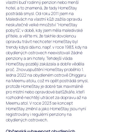
vlastní buď rodinný penzion nebo menší
hotel, a to znamená, že tady HomeStay
postrádá smysl. Od roku 2011 jsem na
Maledivách na vlastní kůži zažila opravdu
neskutečně velké množství "HomeStay
pobytů", v době, kdy jsem měla maledivské
přítele, a věřte mi, že takhle dovolenou
opravdu trávit nechcete!
HomeStay byl
trendy kdysi dávno, např. v roce 1983, kdy na
obydlených ostrovech neexistovali žádné
penziony a ani hotely. Tehdejší vláda
HomeStay později zakázala a dobře věděla
proč. Znovuspuštění HomeStay proběhlo 1.
ledna 2022 na obydleném ostrově Dhiggaru
na Meemu atolu, což mi opět postrádá smysl,
protože HomeStay je dobré tak maximálně
pro místní nebo opravdové batůžkáře, kteří
rozhodně nechtějí utrácet za dopravu až na
Meemu atol. V roce 2023 se koncept
HomeStay změnil a jako HomeStay jsou nyní
registrovány i regulérní penziony na
obydlených ostrovech.
Občanská vybavenost obydlených