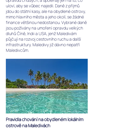
opravdu chudých, a spoléhají jen na to, co
uloví, aby se vůbec najedli. Daně z příjmů
jdou do státní kasy, ale na obydlené ostrovy,
mimo hlavního města a jeho okolí, se žádné
finance většinou nedostanou. Vybrané daně
jsou požívány na umoření opravdu velkých
dluhů Číně, Indii a USA, jenž Maledivám
půjčují na rozvoj cestovního ruchu a další
infrastruktury. Maledivy již dávno nepatří
Maledivcům.
Pravidla chování na obydleném lokálním
ostrově na Maledivách