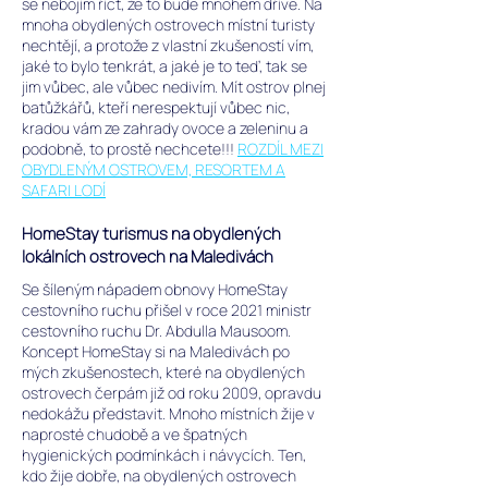
se nebojím říct, že to bude mnohem dříve. Na
mnoha obydlených ostrovech místní turisty
nechtějí, a protože z vlastní zkušeností vím,
jaké to bylo tenkrát, a jaké je to teď, tak se
jim vůbec, ale vůbec nedivím. Mít ostrov plnej
batůžkářů, kteří nerespektují vůbec nic,
kradou vám ze zahrady ovoce a zeleninu a
podobně, to prostě nechcete!!!
ROZDÍL MEZI
OBYDLENÝM OSTROVEM, RESORTEM A
SAFARI LODÍ
HomeStay turismus na obydlených
lokálních ostrovech na Maledivách
Se šíleným nápadem obnovy HomeStay
cestovního ruchu
přišel v roce 2021 ministr
cestovního ruchu Dr. Abdulla Mausoom.
Koncept HomeStay si na Maledivách po
mých zkušenostech, které na obydlených
ostrovech čerpám již od roku 2009, opravdu
nedokážu představit.
Mnoho místních žije v
naprosté chudobě a ve špatných
hygienických podmínkách i návycích. Ten,
kdo žije dobře, na obydlených ostrovech