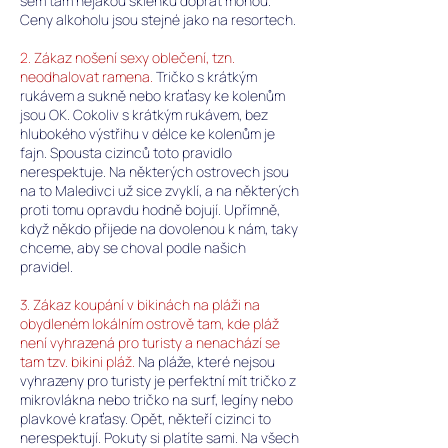
sem tam nějakou sklenku dopřát mohou.
Ceny alkoholu jsou stejné jako na resortech.
2.
Zákaz nošení sexy oblečení, tzn.
neodhalovat ramena.
Tričko s krátkým
rukávem a sukně nebo kraťasy ke kolenům
jsou OK. Cokoliv s krátkým rukávem, bez
hlubokého výstřihu v délce ke kolenům je
fajn. Spousta cizinců toto pravidlo
nerespektuje. Na některých ostrovech jsou
na to Maledivci už sice zvyklí, a na některých
proti tomu opravdu hodně bojují. Upřímně,
když někdo přijede na dovolenou k nám, taky
chceme, aby se choval podle našich
pravidel.
3. Zákaz koupání v bikinách na pláži na
obydleném lokálním ostrově tam, kde pláž
není vyhrazená pro turisty a nenachází se
tam tzv. bikini pláž.
Na pláže, které nejsou
vyhrazeny pro turisty je perfektní mít tričko z
mikrovlákna nebo tričko na surf, legíny nebo
plavkové kraťasy. Opět, někteří cizinci to
nerespektují. Pokuty si platíte sami. Na všech