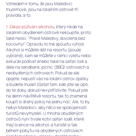
Vzhledem k tomu, že jsou Maledivci
muslimové, jsou na lokálním ostrově tři
pravidla, a to:
1. Zákaz požívání alkoholu
, který nikde na
lokálním obydleném ostrově nekoupíte, proto
také heslo: "Pravé Maledivy, dovolená bez
kocoviny!" Opravdu to má spoustu výhod.
Alkohol si můžete dát na resortu (pouze
vybrané), kam se můžete v rámci výletu nebo
exkurze podívat anebo také na safari lodi a
dále na sandbank, picnic (BBQ) ostrovech a
neobydlených ostrovech. Pokud se ale
opijete, nepustí vás na lokální ostrov zpátky
a budete muset zůstat tam, kde jste se opili,
do té doby, dokud nevystřízlivíte. Pokud jste
na denní návštěvě resortu, tak to znamená
koupit si drahý pokoj na jednu noc. Ale, to by
nebyli Maledivci, aby něco ke spokojenosti
turistů nevymysleli. U mnoha obydlených
ostrovů nyní trvale kotví safari lodě, které
mají licence na alkohol, a turisté si tak
během pobytu na obydlených ostrovech