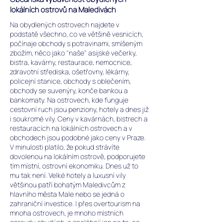
lokálních ostrovů na Maledivách
Na obydlených ostrovech najdete v
podstatě všechno, co ve většině vesnicích,
počínaje obchody s potravinami, smíšeným
zbožím, něco jako "naše" asijské večerky,
bistra, kavárny, restaurace, nemocnice,
zdravotní střediska, ošetřovny, lékárny,
policejní stanice, obchody s oblečením,
obchody se suvenýry, konče bankou a
bankomaty. Na ostrovech, kde funguje
cestovní ruch jsou penziony, hotely a dnes již
i soukromé vily. ​Ceny v kavárnách, bistrech a
restauracích na lokálních ostrovech a v
obchodech jsou podobné jako ceny v Praze.
V minulosti platilo, že pokud strávíte
dovolenou na lokálním ostrově, podporujete
tím místní, ostrovní ekonomiku. Dnes už to
mu tak není. Velké hotely a luxusní vily
většinou patří bohatým Maledivcům z
hlavního města Male nebo se jedná o
zahraniční investice. I přes overtourism na
mnoha ostrovech, je mnoho místních