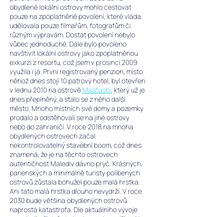
obydlené lokální ostrovy mohlo cestovat
pouze na zpoplatněné povolení, které vláda
udělovala pouze filmařům, fotografům či
různým výpravám. Dostat povolení nebylo
vůbec jednoduché. Dále bylo povoleno
navštívit lokální ostrovy jako zpoplatněnou
exkurzi z resortu, což jsem v prosinci 2009
využila i já.
První registrovaný penzion, místo
něhož dnes stojí 10 patrový hotel, byl otevřen
v lednu 2010 na ostrově
Maafushi
, který už je
dnes přeplněný, a stalo se z něho další
město. Mnoho místních své domy a pozemky
prodalo a odstěhovali se na jiné ostrovy
nebo do zahraničí. V roce 2018 na mnoha
obydlených ostrovech začal
nekontrolovatelný stavební boom, což dnes
znamená, že je na těchto ostrovech
autentičnost Malediv dávno pryč. Krásných,
panenských a minimálně turisty políbených
ostrovů zůstala bohužel pouze malá hrstka.
Ani tato malá hrstka dlouho nevydrží. V roce
2030 bude většina obydlených ostrovů
naprostá katastrofa. Dle aktuálního vývoje