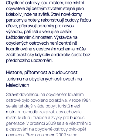
Obydlené ostrovy jsou místem, kde místní
obyvatelé žijí běžným životem stejně jako
kdekoliv jinde na světě. Staví nové domy,
penziony a hotely, rekonstruují budovy, řežou
dřevo, připravují pozemky pro novou
výsadbu, pálí listí a věnují se dalším
každodenním činnostem. Výstavba na
obydlených ostrovech není centrálně
koordinována s cestovním ruchem a může
začít prakticky kdykoliv a kdekoliv, často bez
předchozího upozornění.
Historie, přítomnost a budoucnost
turismu na obydlených ostrovech na
Maledivách
Strávit dovolenou na obydleném lokálním
ostrově bylo povoleno odjakživa. V roce 1984
se ale tehdejší vláda pobyt turistů mezi
mstními rozhodla zakázat, aby uchovala
místní kulturu, tradice a zvyky pro budoucí
generace. V prosinci 2009 se ale vše změnilo
a cestování na obydlené ostrovy bylo opět
povoleno. Před prosincem 2009 se na