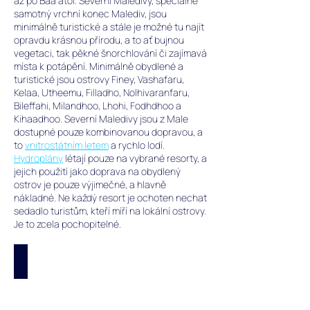
až po Baa atol. Severní Maledivy, speciálně
samotný vrchní konec Malediv, jsou
minimálně turistické a stále je možné tu najít
opravdu krásnou přírodu, a to ať bujnou
vegetaci, tak pěkné šnorchlování či zajímavá
místa k potápění. M
inimálně obydlené a
turistické jsou ostrovy
Finey, Vashafaru
,
Kelaa, Utheemu, Filladho, Nolhivaranfaru,
Bileffahi, Milandhoo, Lhohi, Fodhdhoo a
Kihaadhoo. Severní Maledivy jsou z Male
dostupné pouze kombinovanou dopravou, a
to
vnitrostátním letem
a rychlo lodí.
Hydroplány
létají pouze na vybrané resorty, a
jejich použití jako doprava na obydlený
ostrov je pouze výjimečné, a hlavně
nákladné. Ne každý resort je ochoten nechat
sedadlo turistům, kteří míří na lokální ostrovy.
Je to zcela pochopitelné.
Finey - Navštíveno
Obydlený
ostrov
Finey