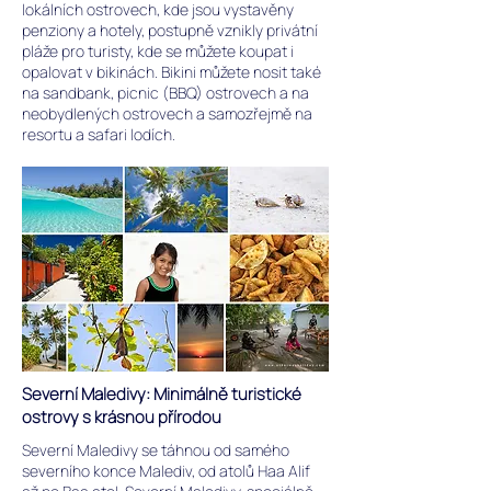
lokálních ostrovech, kde jsou vystavěny
penziony a hotely, postupně vznikly privátní
pláže pro turisty, kde se můžete koupat i
opalovat v bikinách. Bikini můžete nosit také
na sandbank, picnic (BBQ) ostrovech a na
neobydlených ostrovech a samozřejmě na
resortu a safari lodích.
Severní Maledivy: Minimálně turistické
ostrovy s krásnou přírodou
Severní Maledivy se táhnou od samého
severního konce Malediv, od atolů Haa Alif