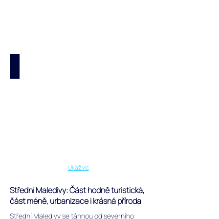
Noonu
atolu
na
Maledivách.
Kihaadhoo - Navštíveno
Obydlený
ostrov
Kihaadhoo
na
Baa
atolu
na
Maledivách.
Ukaž víc
Střední Maledivy: Část hodně turistická,
část méně, urbanizace i krásná příroda
Střední Maledivy se táhnou od severního