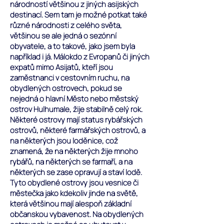
národností většinou z jiných asijských
destinací. Sem tam je možné potkat také
různé národnosti z celého světa,
většinou se ale jedná o sezónní
obyvatele, a to takové, jako jsem byla
například i já. Málokdo z Evropanů či jiných
expatů mimo Asijatů, kteří jsou
zaměstnanci v cestovním ruchu, na
obydlených ostrovech, pokud se
nejedná o hlavní Město nebo městský
ostrov Hulhumale, žije stabilně celý rok.
Některé ostrovy mají status rybářských
ostrovů, některé farmářských ostrovů, a
na některých jsou loděnice, což
znamená, že na některých žije mnoho
rybářů, na některých se farmaří, a na
některých se zase opravují a staví lodě.
Tyto obydlené ostrovy jsou vesnice či
městečka jako kdekoliv jinde na světě,
která většinou mají alespoň základní
občanskou vybavenost. Na obydlených