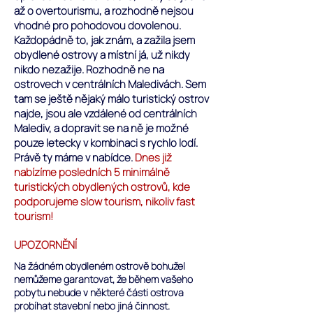
až o overtourismu, a rozhodně nejsou
vhodné pro pohodovou dovolenou.
Každopádně to, jak znám, a zažila jsem
obydlené ostrovy a místní já, už nikdy
nikdo nezažije. Rozhodně ne na
ostrovech v centrálních Maledivách. Sem
tam se ještě nějaký málo turistický ostrov
najde, jsou ale vzdálené od centrálních
Malediv, a dopravit se na ně je možné
pouze letecky v kombinaci s rychlo lodí.
Právě ty máme v nabídce.
Dnes již
nabízíme posledních 5 minimálně
turistických obydlených ostrovů, kde
podporujeme slow tourism, nikoliv fast
tourism!
UPOZORNĚNÍ
Na žádném obydleném ostrově bohužel
nemůžeme garantovat, že během vašeho
pobytu nebude v některé části ostrova
probíhat stavební nebo jiná činnost.