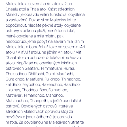
Male atolu a severního Ari atolu až po
Dhaalu atol a Thaa atol. Část středních
Malediv je opravdu velmi turistická, obydlená
a zastavěná.
Pokud si na Maledivy letíte
odpočinout, hledáte pěkné atoly, obydlené
ostrovy s pěknou pláží, méně turistické,
méně obydlené a milé místní, pak
nedoporučujeme pobyt na severním a jižním
Male atolu, a bohužel už také na severním Ari
atolu / Alif Alif atolu, na jižním Ari atolu / Alif
Dhaal atolu a bohužel už také ani na Vaavu
atolu. Například na obydlených lokálních
ostrovech Gaafaru, Himmafushi, Huraa,
Thulusdhoo, Dhiffushi, Gulhi, Maafushi,
Guraidhoo, Maafushi, Fulidhoo, Thinadhoo,
Felidhoo, Keyodhoo, Rakeedhoo, Rasdhoo,
Ukulhas, Thoddoo, BoduFolhudhoo,
Mathiveri, Himandhoo, Mandhoo,
Mahibadhoo, Dhangethi, a ještě pár dalších
ostrovů. Obydlených ostrovů, které ve
středních Maledivách opravdu stojí za
návštěvu a jsou nádherné, je opravdu
hrstka.
Z
a dovolenou na Maledivách utratíte