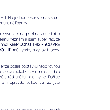
 v 1. Na jednom ostrově náš klient
enutelné líbánky.
d svých teenage let na vlastní triko
ceánu neznám a jsem super rád, že
chno! KEEP DOING THIS - YOU ARE
OU!!!
", mě vyhrkly slzy jak hrachy.
ecenze poslali poptávku nebo rovnou
lo se tak několikrát v minulosti, dělo
si rádi stěžují, ale my ne. Daří se
ám opravdu velkou ctí, že jste