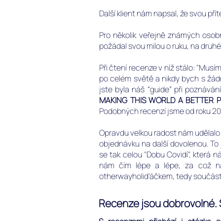
Další klient nám napsal, že svou pří
Pro několik veřejně známých osob
požádal svou milou o ruku, na druh
Při čtení recenze v níž stálo: "
Musím
po celém světě
a nikdy bych s žád
jste byla náš “guide” při poznáván
MAKING THIS WORLD A BETTER PL
Podobných recenzí jsme od roku 201
Opravdu velkou radost nám udělalo j
objednávku na další dovolenou. To 
se tak celou "Dobu Covidí", která n
nám čím lépe a lépe, za což na
otherwayholiďáčkem, tedy součástí
Recenze jsou dobrovolné. S