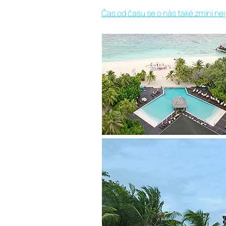
Čas od času se o nás také zmíní nej