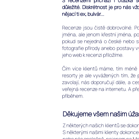
S recenzemi přichází i otázka 
důležité.
Diskrétnost je pro nás vž
nějací ti ex, bulvár...
Recenze jsou čistě dobrovolné.
P
jména, ale jenom křestní jména, p
pokud se nejedná o české nebo sl
fotografie přírody anebo postavy 
jeho web k recenzi přiložíme.
Čím více klientů máme, tím méně
resorty je ale vyvážených tím, že 
zavolají, nás doporučují dále, a c
veřejná recenze na internetu. A pře
příběhem.
Děkujeme všem našim úžas
Z některých našich klientů se dokon
S některými našimi klienty dokonce