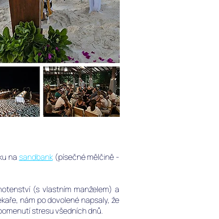
uku na
sandbank
(písečné mělčině -
hotenství (s vlastním manželem) a
 lékaře, nám po dovolené napsaly, že
apomenutí stresu všedních dnů.