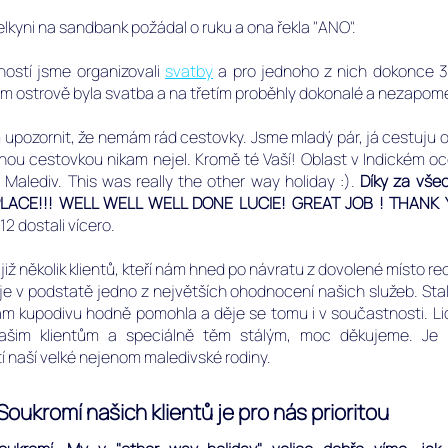
telkyni na sandbank požádal o ruku a ona řekla "ANO".
ností jsme organizovali
svatby
a pro jednoho z nich dokonce
3
ém ostrově byla svatba a na třetím proběhly dokonalé a nezapom
 upozornit, že nemám rád cestovky.
Jsme mladý pár, já cestuju o
nou cestovkou nikam nejel. Kromě té Vaší!
Oblast v Indickém o
í Malediv. This was really the other way holiday :).
Díky za vše
ACE!!! WELL WELL WELL DONE LUCIE! GREAT JOB ! THANK Y
2 dostali vícero.
iž několik klientů, kteří nám hned po návratu z dovolené místo r
je v podstatě jedno z největších ohodnocení našich služeb.
Sta
ám kupodivu hodně pomohla a děje se tomu i v součastnosti. Lidé 
šim klientům a speciálně těm stálým, moc děkujeme. Je n
 naší velké nejenom maledivské rodiny.
oukromí našich klientů je pro nás prioritou