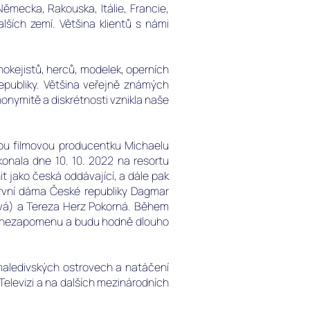
Německa, Rakouska, Itálie, Francie,
dalších zemí. Většina klientů s námi
hokejistů, herců, modelek
, operních
publiky. Většina veřejně známých
onymitě a diskrétnosti vznikla naše
ou filmovou producentku Michaelu
onala dne 10. 10. 2022 na resortu
t jako česká oddávající, a dále pak
 první dáma České republiky Dagmar
vá) a Tereza Herz Pokorná.
Během
tak nezapomenu a budu hodně dlouho
 maledivských ostrovech a natáčení
 Televizi a na dalších mezinárodních