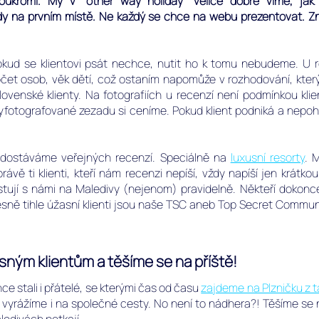
soukromí.
My v "other way holiday" velice dobře víme, jak
dy na prvním místě.
Ne každý se chce na webu prezentovat. Zná
okud se klientovi psát nechce, nutit ho k tomu nebudeme. U 
očet osob, věk dětí, což ostaním napomůže v rozhodování, kter
ovenské klienty.
Na fotografiích u recenzí není podmínkou klien
vyfotografované zezadu si ceníme. Pokud klient podniká a nepo
 dostáváme veřejných recenzí. Speciálně na
luxusní resorty
. 
právě ti klienti, kteří nám recenzi nepíší, vždy napíší jen krá
estují s námi na Maledivy (nejenom) pravidelně. Někteří dokonce
sně tihle úžasní klienti jsou naše
TSC
aneb
Top Secret Communi
ným klientům a těšíme se na příště!
ce stali i přátelé, se kterými čas od času
zajdeme na Plzničku z t
 vyrážíme i na společné cesty. No není to nádhera?! Těšíme se na