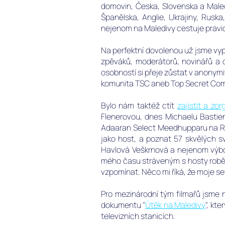
domovin, Česka, Slovenska a Maledi
Španělska, Anglie, Ukrajiny, Ruska,
nejenom na Maledivy cestuje pravi
Na perfektní dovolenou už jsme vypr
zpěváků, moderátorů, novinářů a 
osobností si přeje zůstat v anonym
komunita TSC aneb Top Secret Co
Bylo nám taktéž ctít
zajistit a zo
Flenerovou, dnes Michaelu Bastien
Adaaran Select Meedhupparu na Raa 
jako host, a poznat 57 skvělých s
Havlová Veškrnová a nejenom výbo
mého času stráveným s hosty roběh
vzpomínat.
Něco mi říká, že moje s
Pro mezinárodní tým filmařů jsme n
dokumentu "
Útěk na Maledivy
", kt
televizních stanicích.