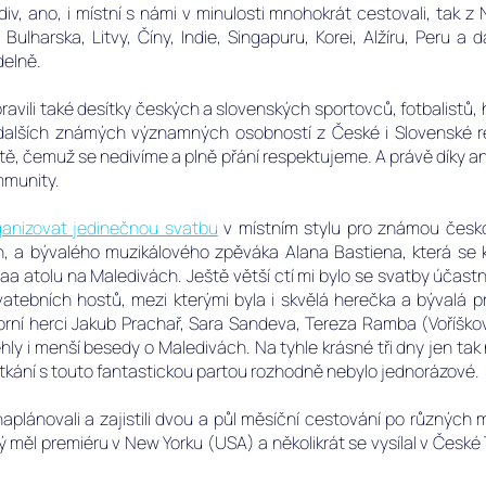
v, ano, i místní s námi v minulosti mnohokrát cestovali, tak z 
 Bulharska, Litvy, Číny, Indie, Singapuru, Korei, Alžíru, Peru a 
delně.
avili také desítky českých a slovenských sportovců, fotbalistů, 
dalších známých významných osobností z České i Slovenské re
itě, čemuž se nedivíme a plně přání respektujeme.
A právě díky an
mmunity.
rganizovat jedinečnou svatbu
v místním stylu pro známou česk
, a bývalého muzikálového zpěváka Alana Bastiena, která se k
atolu na Maledivách. Ještě větší ctí mi bylo se svatby účastni
vatebních hostů, mezi kterými byla i skvělá herečka a bývalá
rní herci Jakub Prachař, Sara Sandeva, Tereza Ramba (Voříško
ly i menší besedy o Maledivách. Na tyhle krásné tři dny jen 
etkání s touto fantastickou partou rozhodně nebylo jednorázové.
aplánovali a zajistili dvou a půl měsíční cestování po různých
erý měl premiéru v New Yorku (USA) a několikrát se vysílal v České