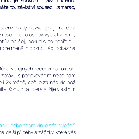
 moc je soukromí našich klientů
te to, závistiví soused, kamarád,
recenzí nikdy nezveřejňujeme celá
ý resort nebo ostrov vybrat
a zemi,
tův obličej, pokud si to nepřeje. I
hrdne menším promo, rádi odkaz na
Méně veřejných recenzí na luxusní
tkou zprávu s poděkováním nebo nám
 i 2x ročně, což je za nás víc než
ty.
Komunita, která si žije vlastním
anku nebo dobré vínko s fajn večeří
.
 další příběhy a zážitky, které vás