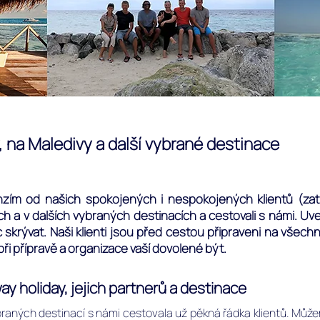
 na Maledivy a další vybrané destinace
zím od našich spokojených i nespokojených klientů (zatím
h a v dalších vybraných destinacích a cestovali s námi. Uve
skrývat. Naši klienti jsou před cestou připraveni na všechn
při přípravě a organizace vaší dovolené být.
y holiday, jejich partnerů a destinace
braných destinací s námi cestovala už pěkná řádka klientů.
Můžem