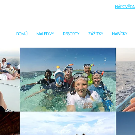
NÁPOVĚDA 
DOMŮ
MALEDIVY
RESORTY
ZÁŽITKY
NABÍDKY