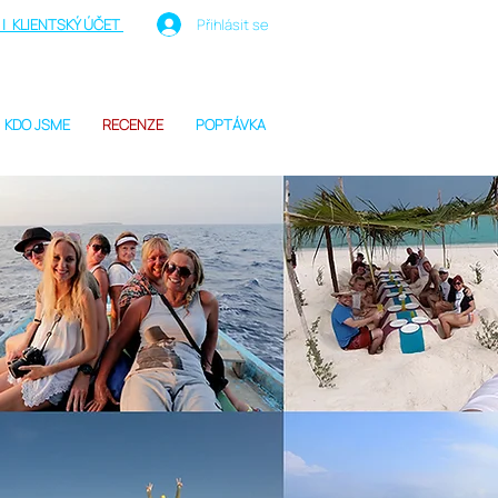
| KLIENTSKÝ ÚČET
Přihlásit se
KDO JSME
RECENZE
POPTÁVKA