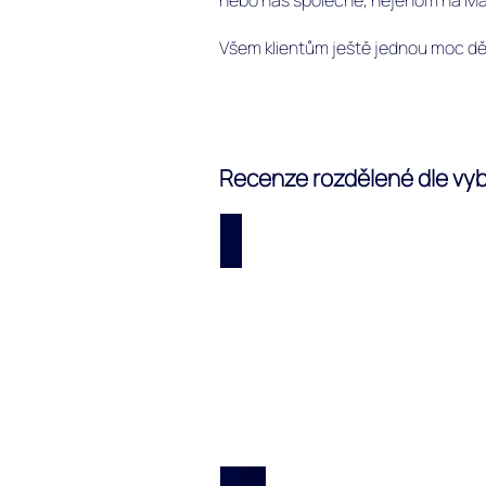
nebo nás společně, nejenom na Mal
Všem klientům ještě jednou moc děk
Recenze rozdělené dle vyb
Resorty luxusní i cenově 
Resorty
luxusní,
cenově
dostupné
i
levnější.