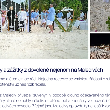
 a zážitky z dovolené nejenom na Maledivách
áme a čteme moc rádi. Nejedna recenze se zmínkou žádosti o r
hotenství už nás rozbrečela.
 z Malediv přivezla "suvenýr" v podobě dlouho očekávaného tě
i páry, které nemohly několik let otěhotnět a zkoušely ve možné, i
ledivách povedlo. Zřejmě jsou Maledivy opravdu ty nejlepší k z