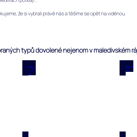
edivách potkají...
ujeme, že si vybrali právě nás a těšíme se opět na viděnou.
raných typů dovolené nejenom v maledivském ráj
dostupné
Obydlený ostrov & Resort
Obyd
Kombinace
Dovolen
obydleného
na
ostrova
obydlen
a
ostrove
resortu
na
na
Maledivá
Maledivách.