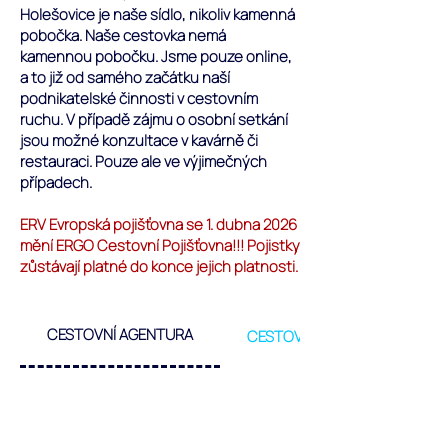
Holešovice je naše sídlo, nikoliv kamenná
pobočka. Naše cestovka nemá
kamennou pobočku. Jsme pouze online,
a to již od samého začátku naší
podnikatelské činnosti v cestovním
ruchu. V případě zájmu o osobní setkání
jsou možné konzultace v kavárně či
restauraci. Pouze ale ve výjimečných
případech.
ERV Evropská pojišťovna se 1. dubna 2026
mění ERGO Cestovní Pojišťovna!!! Pojistky
zůstávají platné do konce jejich platnosti.
CESTOVNÍ AGENTURA
CESTOVNÍ KANCELÁŘ