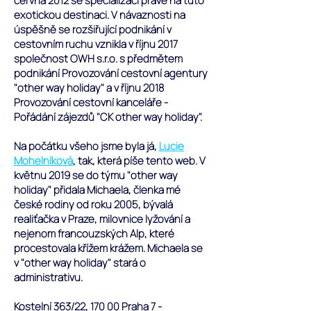
června 2012 se specializací právě na tuto
exotickou destinaci. V návaznosti na
úspěšně se rozšiřující podnikání v
cestovním ruchu vznikla v říjnu 2017
společnost OWH s.r.o. s předmětem
podnikání Provozování cestovní agentury
"other way holiday" a v říjnu 2018
Provozování cestovní kanceláře -
Pořádání zájezdů "CK other way holiday".
Na počátku všeho jsme byla já,
Lucie
Mohelníková
, tak, která píše tento web. ​V
květnu 2019 se do týmu "other way
holiday" přidala Michaela, členka mé
české rodiny od roku 2005, bývalá
realiťačka v Praze, milovnice lyžování a
nejenom francouzských Alp, které
procestovala křížem krážem. Michaela se
v "other way holiday" stará o
administrativu.
Kostelní 363/22, 170 00 Praha 7 -