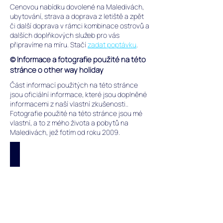
Cenovou nabídku dovolené na Maledivách,
ubytování, strava a doprava z letiště a zpět
či další doprava v rámci kombinace ostrovů a
dalších doplňkových služeb pro vás
připravíme na míru.
Stačí
zadat poptávku
.
© Informace a fotografie použité na této
stránce o other way holiday
Část informací použitých na této stránce
jsou
oficiální informace, které jsou doplněné
informacemi z naší vlastní zkušenosti..
Fotografie použité na této stránce jsou mé
vlastní, a to z mého života a pobytů na
Maledivách, jež fotím od roku 2009.
Aktuální nabídky
Aktuální
nabídka
dovolené
na
Maledivách.