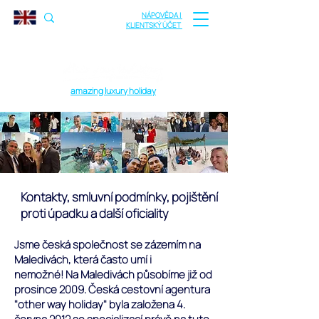
NÁPOVĚDA |
KLIENTSKÝ ÚČET
amazing luxury holiday
Kontakty, smluvní podmínky, pojištění
proti úpadku a další oficiality
Jsme česká
společnost
se zázemím na
Maledivách, která často umí i
nemožné!
Na Maledivách působíme již od
prosince 2009. Česká cestovní agentura
"other way holiday" byla založena 4.