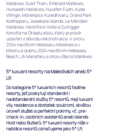
Maldives, Dusit Thani, Emerald Maldives,
Hurawalhi Maldives, Huvafen Fushi, Kuda
Villingili, Mövenpick Kuredhivaru, Grand Park
Kodhipparu, Jawakara Islands, Le Méridien
Maldives, Hard Rock Hotel a Outrigger
Konotta na Dhaalu atolu, který je právě
uzavřen z důvodu rekonstrukce.
V únoru
2024 navštívím Velassaru Maldives a v
březnu a dubnu 2024 navštívím Hideaway
Beach, JA Manafaru a znovu Baros Maldives.
5* luxusní resorty na Maledivách aneb 5*
LR
Do kategorie 5* luxusních resortů řadíme
resorty, jež poskytují standardní i
nadstandardní služby 5* resortů, mají luxusní
vily, residence a dostatek soukromí, skvělou
úroveň služeb a perfektní pokrmy, vč. pre-
check-in, osobních asistentů aneb Islands
Host nebo Butlerů. 5* luxusní resorty níže v
nabídce resortů označujeme jako 5* LR.