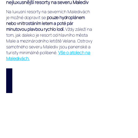
nejluxusnější resorty na severu Malediv
Na luxusní resorty na severních Maledivách
je možné dopravit se
pouze hydroplánem
nebo vnitrostáním letem a poté pár
minutovou plavbou rychlo lodí.
Vždy záleží na
tom, jak daleko je resort od hlavního města
Male a mezinárodního letiště Velana.
Ostrovy
samotného severu Malediv jsou panenské a
turisty minimálně políbené.
Vše o atolech na
Maledivách.
JA Manafaru 5* / Haa Alif atol
Ztracený
ráj.
Klid.
Nádherná
laguna,
pláž
a
zeleň.
Šnorchl
pro
pokročilé.
All