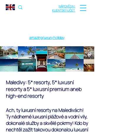
NÁPOVĚDA |
KLIENTSKÝ ÚČET
amazing luxury holiday
Maledivy: 5* resorty, 5* luxusní
resorty a 5* luxusní premium aneb
high-end resorty
Ach, ty luxusní resorty na Maledivách!
Ty nádherné luxusní plážové a vodní vily,
dokonalé služby a skvělé pokrmy! Kdo by
nechtěl zažít takovou dokonalou luxusní