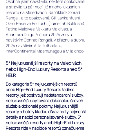
Osobně jsem navštívila, některé opakovaně
a strávila tu pár nocí, již mnoho luxusních
resortů na Maledivách. Například Conrad
Rangali, a to opakovaně, Gili Lankanfushi,
Ozen Reserve Bolifushi (Jumeirah Bolifushi),
Patina Maldives, Vakkaru Maldives, a
Anantara Dhigu. V únoru 2024 znovu
navštívím Conrad Rangali. V březnu a dubnu
2024 navštívím Alila Kothaifaru,
InterContinental Maamunagau a Milaidhoo.
5* Nejluxusnější resorty na Maledivách
nebo High-End Luxury Resorts aneb 5*
HELR
Do kategorie 5* nejluxusnějších resortů
aneb High-End Luxury Resorts řadíme
resorty, jež poskytují nadstandardní služby,
nejluxusnější ubytování, dokonalou úroveň
služeb a dokonalé pokrmy. Nejluxusnější
resorty a hotely kladou důraz na ty nejmenší
detaily a nabízí personalizované služby. 5*
nejluxusnější resorty aneb High-End Luxury
Resorts níže v nabídce resortů označujeme