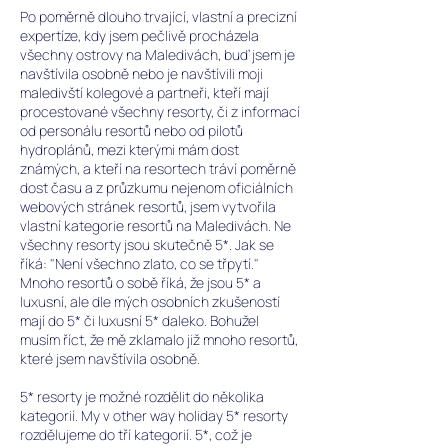
Po poměrně dlouho trvající, vlastní a precizní
expertíze, kdy jsem pečlivě procházela
všechny ostrovy na Maledivách,
buď jsem je
navštívila osobně nebo je navštívili moji
maledivští kolegové a partneři, kteří mají
procestované všechny resorty, či z informací
od personálu resortů nebo od pilotů
hydroplánů, mezi kterými mám dost
známých, a kteří na resortech tráví poměrně
dost času a z průzkumu nejenom oficiálních
webových stránek resortů, jsem vytvořila
vlastní kategorie resortů na Maledivách. Ne
všechny resorty jsou skutečně 5*. Jak se
říká:
"Není všechno zlato, co se třpytí."
Mnoho resortů o sobě říká, že jsou 5* a
luxusní, ale dle mých osobních zkušeností
mají do 5* či luxusní 5* daleko. Bohužel
musím říct, že mě zklamalo již mnoho resortů,
které jsem navštívila osobně.
5* resorty je možné rozdělit do několika
kategorií. My v other way holiday 5* resorty
rozdělujeme do tří kategorií. 5*, což je