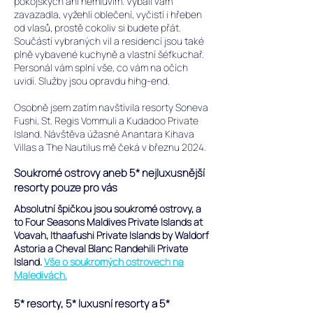
pokojských ani nemluvím. Vybalí vám
zavazadla, vyžehlí oblečení, vyčistí i hřeben
od vlasů, prostě cokoliv si budete přát.
Součástí vybraných vil a residencí jsou také
plně vybavené kuchyně a vlastní šéfkuchař.
Personál vám splní vše, co vám na očích
uvidí. Služby jsou opravdu hihg-end.
Osobně jsem zatím navštívila resorty Soneva
Fushi, St. Regis Vommuli a Kudadoo Private
Island. Návštěva úžasné Anantara Kihava
Villas a The Nautilus mě čeká v březnu 2024.
Soukromé ostrovy aneb 5* nejluxusnější
resorty pouze pro vás
Absolutní špičkou jsou soukromé ostrovy, a
to Four Seasons Maldives Private Islands at
Voavah, Ithaafushi Private Islands by Waldorf
Astoria a Cheval Blanc Randehili Private
Island.
Vše o soukromých ostrovech na
Maledivách.
5* resorty, 5* luxusní resorty a 5*