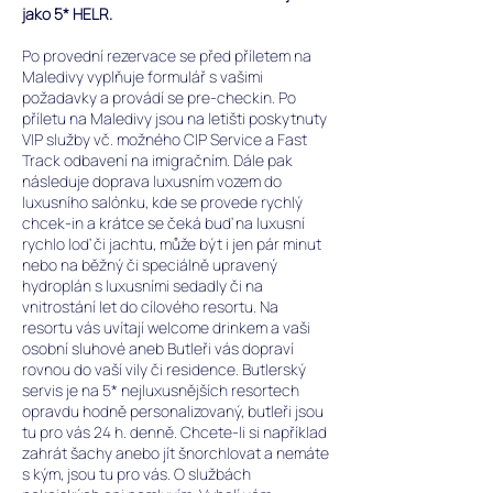
jako 5* HELR.
Po provední rezervace se před příletem na
Maledivy vyplňuje formulář s vašimi
požadavky a provádí se pre-checkin. Po
příletu na Maledivy jsou na letišti poskytnuty
VIP služby vč. možného CIP Service a Fast
Track odbavení na imigračním. Dále pak
následuje doprava luxusním vozem do
luxusního salónku, kde se provede rychlý
chcek-in a krátce se čeká buď na luxusní
rychlo loď či jachtu, může být i jen pár minut
nebo na běžný či speciálně upravený
hydroplán s luxusními sedadly či na
vnitrostání let do cílového resortu. Na
resortu vás uvítají welcome drinkem a vaši
osobní sluhové aneb Butleři vás dopraví
rovnou do vaší vily či residence. Butlerský
servis je na 5* nejluxusnějších resortech
opravdu hodně personalizovaný, butleři jsou
tu pro vás 24 h. denně. Chcete-li si například
zahrát šachy anebo jít šnorchlovat a nemáte
s kým, jsou tu pro vás. O službách