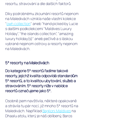
resortu, stravování a dle dalších faktorů.
Díky podrobnému zkoumání resortů nejenom
na Maledivách vznikla naše vlastní kolekce
"
owh collection
" aneb "hand picked by Lucie
s dalšími podkolekcemi "Maldives Luxury
Holiday", "the islands collection", "amazing
luxury holiday(s)" aneb pečlivě a s láskou
vybrané nejenom ostrovy a resorty nejenom
na Maledivách.
5* resorty na Maledivách
Do kategorie 5* resortů řadíme takové
resorty, jejichž kvalita odpovídá standardům
5* resortů, a to kvalitou ubytování, služeb a
stravováním. 5* resorty níže v nabídce
resortů označujeme jako 5*.
Osobně jsem navštívila, některé opakovaně
a strávila tu pár nocí, již mnoho 5* resortů na
Maledivách. Například
Baglioni Maldives
na
Dhaalu atolu, který je náš oblíbený, Baros