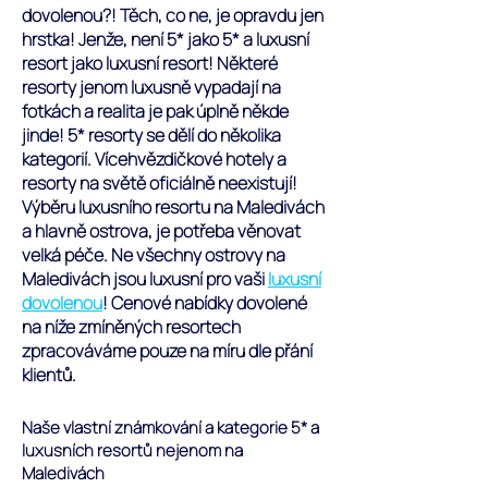
dovolenou?! Těch, co ne, je opravdu jen
hrstka! Jenže, není 5* jako 5* a luxusní
resort jako luxusní resort! Některé
resorty jenom luxusně vypadají na
fotkách a realita je pak úplně někde
jinde! 5* resorty se dělí do několika
kategorií. Vícehvězdičkové hotely a
resorty na světě oficiálně neexistují!
Výběru luxusního resortu na Maledivách
a hlavně ostrova, je potřeba věnovat
velká péče. Ne všechny ostrovy na
Maledivách jsou luxusní pro vaši
luxusní
dovolenou
! Cenové nabídky dovolené
na níže zmíněných resortech
zpracováváme pouze na míru dle přání
klientů.
Naše vlastní známkování a kategorie 5* a
luxusních resortů nejenom na
Maledivách