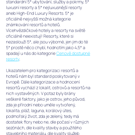
standardní 5* ubytování, služby a pokrmy, 5*
luxusní resorty a 5* nejluxusnější resorty
aneb High-End Luxury Resorts. 5* je
oficiálně nejvyšší možná kategorie
známkování resortů a hotelů.
Vícehvězdičkové hotely a resorty na světě
oficiálně neexistují!
Resorty, které si
nezaslouží 5*, ale jsou výborné, jen jim do té
5* prostě něco chybí, hodnotím jako 4,5* a
spadají u nás do kategorie
Cenově dostupné
resorty
.
Ukazatelem pro kategorizaci resortů a
hotelů nám byl standard poskytovaný v
Evropě. Dále kategorizace a hodnocení
resortů vychází z lokalit, ostrovů a resortů na
nich vystavěných. V potaz byly brány
veškeré faktory, jako je ostrov, jeho původ,
zda je přírodní nebo uměle vytvořený,
lokalita, pláž, laguna, korálový útes,
podmořský život, zda je zelený, tedy má
dostatek flory nebo ne, dle počasí v různých
sezónách, dle kvality stavby a použitého
stavebního materiálu, dle kvality služeb