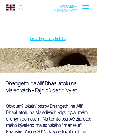
NÁPOVĚDA |
KLIENTSKÝ ÚČET
amazing luxury holiday
Dhangethi na Alif Dhaal atolu na
Maledivách - Fajn půldenní výlet
Obydlený lokální ostrov Dhangethi na Alif
Dhaal atolu na Maledivách kdysi býval mým
druhým domovem.
Na tomto ostrově žije otec
mého bývalého maledivského "manžela"
Faarishe. V roce 2012, kdy cestovní ruch na