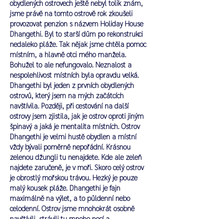
obydlených ostrovech ještě nebyl tolik znám,
jsme právě na tomto ostrově rok zkoušeli
provozovat penzion s názvem Holiday House
Dhangethi. Byl to starší dům po rekonstrukci
nedaleko pláže. Tak nějak jsme chtěla pomoc
místním, a hlavně otci mého manžela.
Bohužel to ale nefungovalo. Neznalost a
nespolehlivost místních byla opravdu velká.
Dhangethi byl jeden z prvních obydlených
ostrovů, který jsem na mých začátcích
navštívila. Později, při cestování na další
ostrovy jsem zjistila, jak je ostrov oproti jiným
špinavý a jaká je mentalita místních.
Ostrov
Dhangethi je velmi hustě obydlen a místní
vždy bývali poměrně nepořádní. Krásnou
zelenou džungli tu nenajdete. Kde ale zeleň
najdete zaručeně, je v moři. Skoro celý ostrov
je obrostlý mořskou trávou. Hezký je pouze
malý kousek pláže. Dhangethi je fajn
maximálně na výlet, a to půldenní nebo
celodenní. Ostrov jsme mnohokrát osobně
navštívili, strávili tu mnoho nocí a