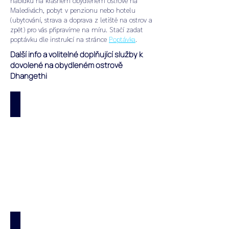
nabídku na krásném obydleném ostrově na
Maledivách
,
pobyt v penzionu nebo hotelu
(ubytování, strava a doprava z letiště na ostrov a
zpět)
pro vás připravíme na míru.
Stačí zadat
poptávku dle instrukcí na stránce
Poptávka
.
Další info a volitelné doplňující služby k
dovolené na obydleném ostrově
Dhangethi
Vlastní foto: Dhangethi
Vlastní
foto
obydleného
ostrova
Dhangethi
na
Alif
Dhaal
atolu
na
Maledivách.
Recenze: Dhangethi