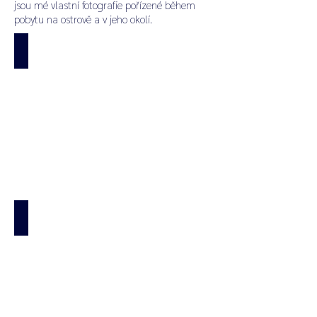
jsou mé vlastní fotografie pořízené během
pobytu na ostrově a v jeho okolí.
Aktuální nabídky
Aktuální
nabídka
dovolené
na
Maledivách.
Zážitky, aktivity a výlety
Zážitky,
aktivity,
výlety
a
exkurze
na
Maledivách.