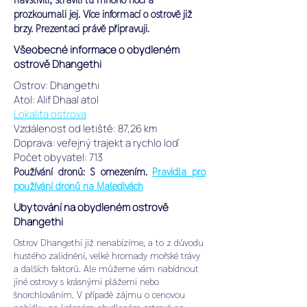
prozkoumali jej. Více informací o ostrově již
brzy. Prezentaci právě připravuji.
Všeobecné informace o obydleném
ostrově Dhangethi
Ostrov: Dhangethi
Atol: Alif Dhaal atol
Lokalita ostrova
Vzdálenost od letiště: 87,26 km
Doprava: veřejný trajekt a rychlo loď
Počet obyvatel: 713
Používání dronů: S omezením.
Pravidla pro
používání dronů na Maledivách
Ubytování na obydleném ostrově
Dhangethi
Ostrov Dhangethi již nenabízíme, a to z důvodu
hustého zalidnění, velké hromady mořské trávy
a dalších faktorů.
Ale můžeme vám nabídnout
jiné ostrovy s krásnými plážemi nebo
šnorchlováním. V případě zájmu o cenovou