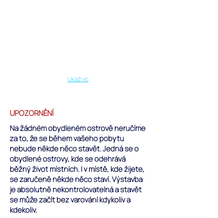
Male
atolu
na
Maledivách.
Ukaž víc
UPOZORNĚNÍ
Na žádném obydleném ostrově neručíme
za to, že se během vašeho pobytu
nebude někde něco stavět. Jedná se o
obydlené ostrovy, kde se odehrává
běžný život místních. I v místě, kde žijete,
se zaručeně někde něco staví. Výstavba
je absolutně nekontrolovatelná a stavět
se může začít bez varování kdykoliv a
kdekoliv.