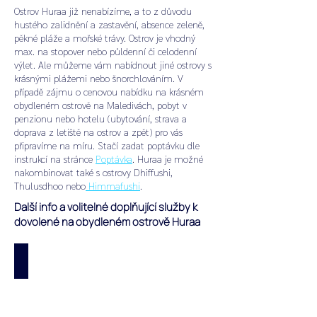
Ostrov Huraa již nenabízíme, a to z důvodu
hustého zalidnění a zastavění, absence zeleně,
pěkné pláže a mořské trávy. Ostrov je vhodný
max. na stopover nebo půldenní či celodenní
výlet.
Ale můžeme vám nabídnout jiné ostrovy s
krásnými plážemi nebo šnorchlováním. V
případě zájmu o cenovou nabídku na krásném
obydleném ostrově na Maledivách
,
pobyt v
penzionu nebo hotelu (ubytování, strava a
doprava z letiště na ostrov a zpět)
pro vás
připravíme na míru.
Stačí zadat poptávku dle
instrukcí na stránce
Poptávka
. Huraa je možné
nakombinovat také s ostrovy Dhiffushi,
Thulusdhoo nebo
Himmafushi
.
Další info a volitelné doplňující služby k
dovolené na obydleném ostrově Huraa
Vlastní foto: Huraa
Vlastní
foto
obydleného
ostrova