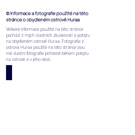
© Informace a fotografie použité na této
stránce o obydleném ostrově Huraa
Veškeré informace použité na této stránce
pochází z mých vlastních zkušeností a pobytu
na obydleném ostrově Huraa. Fotografie z
ostrova Huraa použité na této stránce jsou
mé vlastní fotografie pořízené během pobytu
na ostrově a v jeho okolí.
Aktuální nabídky
Aktuální
nabídka
dovolené
na
Maledivách.