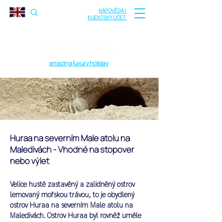
NÁPOVĚDA |
KLIENTSKÝ ÚČET
amazing luxury holiday
Huraa na severním Male atolu na
Maledivách - Vhodné na stopover
nebo výlet
Velice hustě zastavěný a zalidněný ostrov
lemovaný mořskou trávou, to je obydlený
ostrov Huraa na severním Male atolu na
Maledivách. Ostrov Huraa byl rovněž uměle