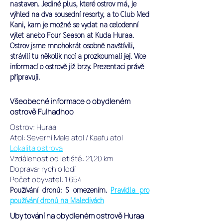
nastaven.
Jediné plus, které ostrov má, je
výhled na dva sousední resorty, a to Club Med
Kani, kam je možné se vydat na celodenní
výlet anebo Four Season at Kuda Huraa.
Ostrov jsme mnohokrát osobně navštívili,
strávili tu několik nocí a prozkoumali jej. Více
informací o ostrově již brzy. Prezentaci právě
připravuji.
Všeobecné informace o obydleném
ostrově Fulhadhoo
Ostrov: Huraa
Atol: Severní Male atol / Kaafu atol
Lokalita ostrova
Vzdálenost od letiště: 21,20 km
Doprava: rychlo lodí
Počet obyvatel: 1 654
Používání dronů: S omezením.
Pravidla pro
používání dronů na Maledivách
Ubytování na obydleném ostrově Huraa