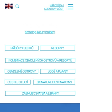
NÁPOVĚDA |
KLIENTSKÝ ÚČET
amazing luxury holiday
PŘÍBĚHY KLIENTŮ
RESORTY
KOMBINACE OBYDLENÝCH OSTROVŮ A RESORTŮ
OBYDLENÉ OSTROVY
LODĚ A PLAVBY
CESTUJ S LUCIÍ
SIGNATURE DESTINATIONS
ZÁSNUBY, SVATBA A LÍBÁNKY