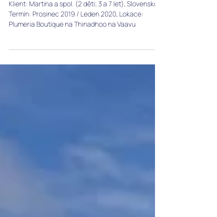
šnorchlovačka na Royal Island a relax
na Kihaa Maldives
Klient: Martina a spol. (2 děti; 3 a 7 let), Slovensko,
Termín: Prosinec 2019 / Leden 2020, Lokace:
Plumeria Boutique na Thinadhoo na Vaavu