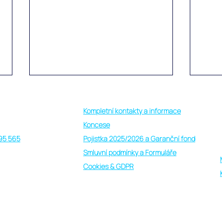
Kompletní kontakty a informace
 other way holiday
Koncese
95 565
Pojistka 2025/2026 a Garanční fond
Smluvní podmínky a Formuláře
Cookies & GDPR
Skvělá dovolená plná zážitků
Vasha
na obydleném ostrově
Maled
Vashafaru na Haa Alif atolu na
dosu
Maledivách
zkom
ě nebo za rozumné peníze, s "other way holiday"
živo