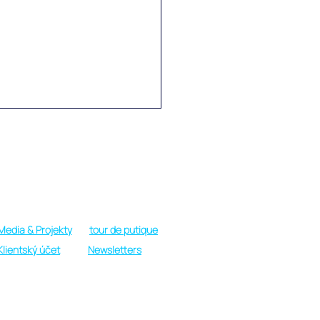
Provozní doba
Pondělí - Sobota: 09:00 do 19:00 h.
Neděle: Pouze v nouzi nebo VIP
Media & Projekty
tour de putique
faru na Haa Alif atolu na
Klientský účet
Newsletters
ivách, to je autentický,
d ne zcela
ercializovaný způsob
 můžete obojí!
ta místních obyvatel