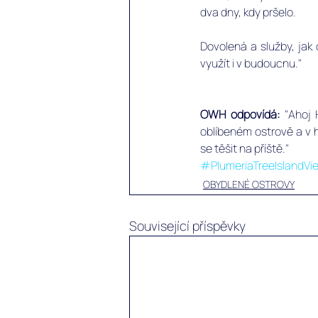
dva dny, kdy pršelo. 
Dovolená a služby, jak 
využít i v budoucnu."
OWH odpovídá:
 "Ahoj
oblíbeném ostrově a v h
se těšit na příště."
#PlumeriaTreeIslandVi
OBYDLENÉ OSTROVY
Související příspěvky