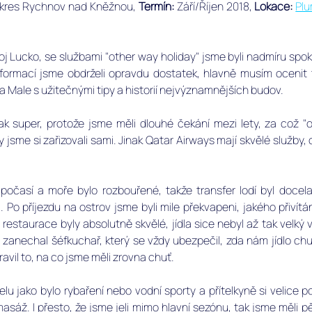
okres Rychnov nad Kněžnou, ﻿
Termín: 
Září/Říjen 2018, 
Lokace:
Plu
oj Lucko, se službami "other way holiday" jsme byli nadmíru spok
formací jsme obdrželi opravdu dostatek, hlavně musím ocenit ty
a Male s užitečnými tipy a historií nejvýznamnějších budov. 
ak super, protože jsme měli dlouhé čekání mezi lety, za což "o
jsme si zařizovali sami. Jinak Qatar Airways mají skvělé služby, 
é počasí a moře bylo rozbouřené, takže transfer lodí byl docela
 Po příjezdu na ostrov jsme byli mile překvapeni, jakého přivítá
restaurace byly absolutně skvělé, jídla sice nebyl až tak velký 
zanechal šéfkuchař, který se vždy ubezpečil, zda nám jídlo chu
avil to, na co jsme měli zrovna chuť. 
telu jako bylo rybaření nebo vodní sporty a přítelkyně si velice p
asáž. I přesto, že jsme jeli mimo hlavní sezónu, tak jsme měli p