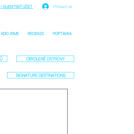
| KLIENTSKÝ ÚČET
Přihlásit se
KDO JSME
RECENZE
POPTÁVKA
TŮ
OBYDLENÉ OSTROVY
SIGNATURE DESTINATIONS