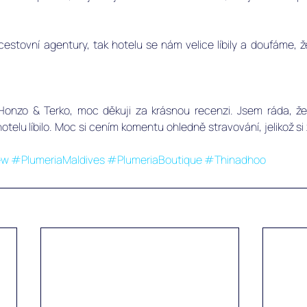
cestovní agentury, tak hotelu se nám velice líbily a doufáme, 
 Honzo & Terko, moc děkuji za krásnou recenzi. Jsem ráda, 
otelu líbilo. Moc si cením komentu ohledně stravování, jelikož s
ew
#PlumeriaMaldives
#PlumeriaBoutique
#Thinadhoo