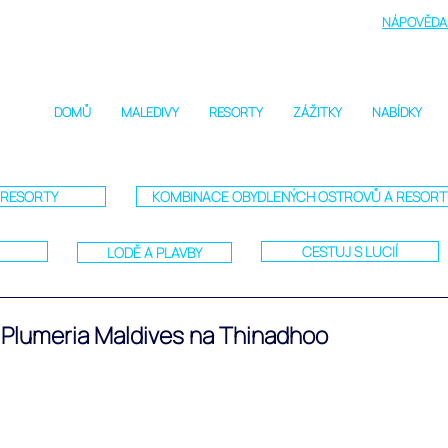
NÁPOVĚDA 
DOMŮ
MALEDIVY
RESORTY
ZÁŽITKY
NABÍDKY
RESORTY
KOMBINACE OBYDLENÝCH OSTROVŮ A RESOR
CESTUJ S LUCIÍ
LODĚ A PLAVBY
 Plumeria Maldives na Thinadhoo