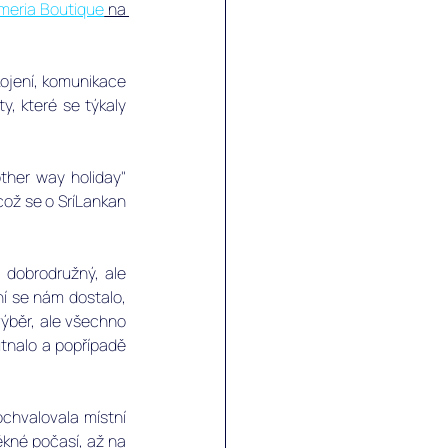
meria Boutique
 na
ojení, komunikace 
, které se týkaly 
ther way holiday" 
což se o SríLankan 
 dobrodružný, ale 
ní se nám dostalo, 
výběr, ale všechno 
tnalo a popřípadě 
ochvalovala místní 
ěkné počasí, až na 