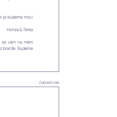
že je budeme moci 
Honza & Terka
že se vám na mém 
i z branže. Budeme 
Zobrazit vše