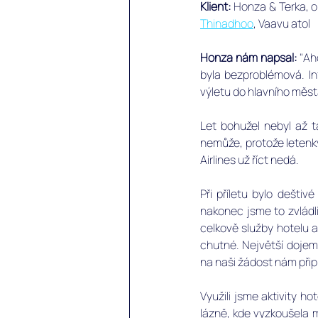
Klient:
 Honza & Terka, 
Thinadhoo
, Vaavu atol
Honza nám napsal: 
"Ah
byla bezproblémová. In
výletu do hlavního měst
Let bohužel nebyl až t
nemůže, protože letenky 
Airlines už říct nedá. 
Při příletu bylo deštiv
nakonec jsme to zvládli.
celkově služby hotelu a 
chutné. Největší dojem 
na naši žádost nám připr
Využili jsme aktivity ho
lázně, kde vyzkoušela m