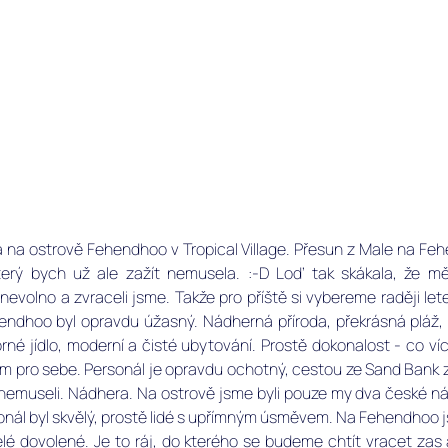
na ostrově Fehendhoo v Tropical Village. Přesun z Male na Fehe
který bych už ale zažít nemusela. :-D Loď tak skákala, že m
evolno a zvraceli jsme. Takže pro příště si vybereme raději lete
dhoo byl opravdu úžasný. Nádherná příroda, překrásná pláž, úž
né jídlo, moderní a čisté ubytování. Prostě dokonalost - co víc 
m pro sebe. Personál je opravdu ochotný, cestou ze Sand Bank z
ni nemuseli. Nádhera. Na ostrově jsme byli pouze my dva české ná
onál byl skvělý, prostě lidé s upřímným úsměvem. Na Fehendhoo js
elé dovolené. Je to ráj, do kterého se budeme chtít vracet zas