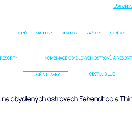
NÁPOVĚDA 
DOMŮ
MALEDIVY
RESORTY
ZÁŽITKY
NABÍDKY
RESORTY
KOMBINACE OBYDLENÝCH OSTROVŮ A RESOR
CESTUJ S LUCIÍ
LODĚ A PLAVBY
á na obydlených ostrovech Fehendhoo a Th