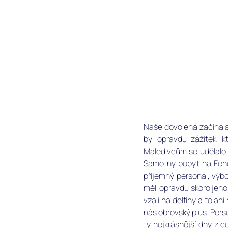
Naše dovolená začínala 
byl opravdu zážitek, 
Maledivcům se udělalo n
Samotný pobyt na Fehen
příjemný personál, výbor
měli opravdu skoro jeno
vzali na delfíny a to a
nás obrovský plus. Pers
ty nejkrásnější dny z c