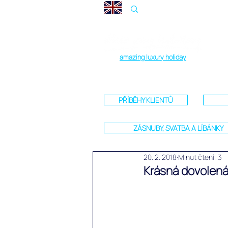
amazing luxury holiday
PŘÍBĚHY KLIENTŮ
ZÁSNUBY, SVATBA A LÍBÁNKY
20. 2. 2018
Minut čtení: 3
Krásná dovolen