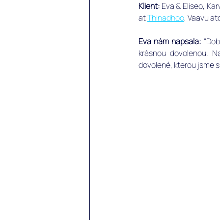
Klient: 
Eva & Eliseo, Karv
at 
Thinadhoo
, Vaavu at
Eva nám napsala: 
"Dob
krásnou dovolenou. N
dovolené, kterou jsme si