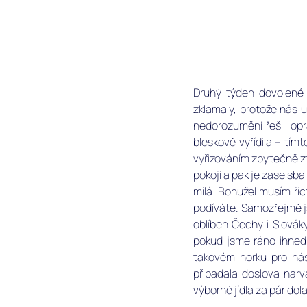
Druhý týden dovolené 
zklamaly, protože nás u
nedorozumění řešili opr
bleskově vyřídila – tím
vyřizováním zbytečně ztr
pokoji a pak je zase sba
milá. Bohužel musím říc
podíváte. Samozřejmě js
oblíben Čechy i Slováky,
pokud jsme ráno ihned p
takovém horku pro ná
připadala doslova narvan
výborné jídla za pár dolar