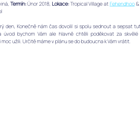
iná, ﻿
Termín: 
Únor 2018, 
Lokace: 
Tropical Village at 
Fehendhoo
 &
ol
rý den, Konečně nám čas dovolil si spolu sednout a sepsat tut
a úvod bychom Vám ale hlavně chtěli poděkovat za skvělé n
 moc užili. Určitě máme v plánu se do budoucna k Vám vrátit. 