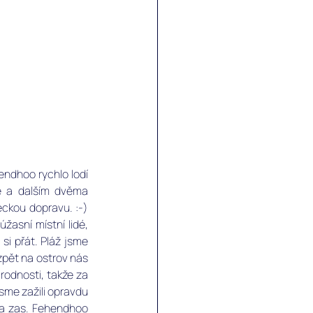
ndhoo rychlo lodí 
ě a dalším dvěma 
ckou dopravu. :-) 
asní místní lidé, 
si přát. Pláž jsme 
pět na ostrov nás 
rodnosti, takže za 
me zažili opravdu 
 a zas. Fehendhoo 