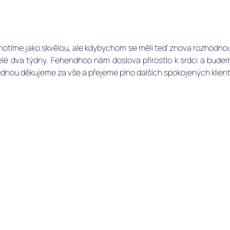
otíme jako skvělou, ale kdybychom se měli teď znova rozhodnout
lé dva týdny. Fehendhoo nám doslova přirostlo k srdci a bude
ednou děkujeme za vše a přejeme plno dalších spokojených klient