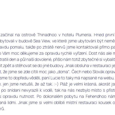
začínal na ostrově Thinadhoo v hotelu Plumeria. Hned první
bytovali v budově Sea View, ve které jsme ubytováni být neměli
avdu pomalu, takže po ztrátě nervů jsme kontaktovali přímo paní
to Vám moc děkujeme za opravdu rychlé vyřízení. Dost nás ale mr
atili den a půl naší dovolené, přišlo nám totiž zbytečné si vybalit 
lit zpět a stěhovat se do jiné budovy. Jinak obsluha v restauraci j
t, že jsme se zde cítili moc jako „doma“. Čech nebo Slovák opra
me to dopředu věděli, paní Lucie to taky má napsané na webu, ž
 jen jsme netušili, že až tak. :-) Pláž je velmi krásná, akorát j
o snídani nevyrazili k vodě, tak na nás nezbylo místo s přístř
s opravdu nutnost. Po dokonalém pobytu na Fehendhoo nám p
á lidmi. Jinak jsme si velmi oblíbili místní restauraci kousek o
ů.  