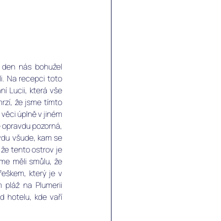
 den nás bohužel 
. Na recepci toto 
 Lucii, která vše 
zí, že jsme tímto 
věci úplně v jiném 
e opravdu pozorná, 
vdu všude, kam se 
e tento ostrov je 
sme měli smůlu, že 
eškem, který je v 
láž na Plumerii 
d hotelu, kde vaří 