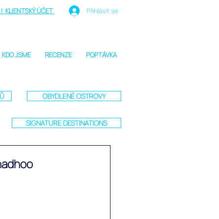
| KLIENTSKÝ ÚČET
Přihlásit se
KDO JSME
RECENZE
POPTÁVKA
TŮ
OBYDLENÉ OSTROVY
SIGNATURE DESTINATIONS
inadhoo