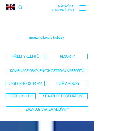
NÁPOVĚDA |
KLIENTSKÝ ÚČET
amazing luxury holiday
PŘÍBĚHY KLIENTŮ
RESORTY
KOMBINACE OBYDLENÝCH OSTROVŮ A RESORTŮ
OBYDLENÉ OSTROVY
LODĚ A PLAVBY
CESTUJ S LUCIÍ
SIGNATURE DESTINATIONS
ZÁSNUBY, SVATBA A LÍBÁNKY