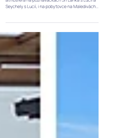
Perfektní organizace a nezapomenutelná
atmosféra na poznávačkách Srí Lanka s Lucií a
Seychely s Lucií, i na pobytovce na Maledivách.
Lucka se dokáže s přehledem a grácií sobě vlastní
vypořádat i se zcela mimořádnými situacemi, je na
ní naprosté spolehnutí a nebála bych se s ní
vycestovat kamkoliv. Oceňuji i její snahu vytvořit
perfektní poměr mezi cenou a kvalitou i pro
náročné zákazníky, za kterou jsou hodiny, dny a
týdny strávené v jednotlivých lokacích, které pro
klienty p