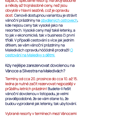
kapacit, speciálně resorty, má dvojnásobné
a někdy až trojnásobné ceny, než jsou
obvyklé v hlavní sezóně, což je opravdu
dost.
Cenově dostupnou variantou je strávit
vánoční prázdniny na
obydlených ostrovech
,
kde nejsou ceny tak vysoké jako na
resortech.
Vysoké ceny mají také letenky, a
to jak v ekonomické, tak v business či první
třídě. V případě cestování s více jak jedním
dítkem, se vám vánoční prázdniny na
Maledivách opravdu hóóódně prodraží!
O
cestování na Maledivy s dětmi.
Kdy nejlépe zarezervovat dovolenou na
Vánoce a Silvestra na Maledivách?
Termíny od cca 20. prosince do cca 10. až 15.
ledna je nutné začít rezervovat nejpozději v
průběhu letních prázdnin!
Budete-li řešit
vánoční dovolenou v listopadu, je velmi
pravděpodobné, že se vám stane to, že
budou vyprodané jak letenky, tak ubytování.
Vybrané resorty v termínech mezi Vánocemi