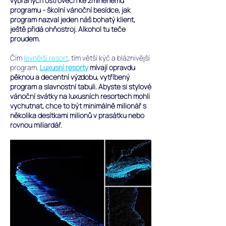
vybraných ostrovech ke zmíněnému
programu - školní vánoční besídce, jak
program nazval jeden náš bohatý klient,
ještě přidá ohňostroj. Alkohol tu teče
proudem.​
Čím
levnější resort
, tím větší kýč a bláznivější
program.
Luxusní resorty
mívají opravdu
pěknou a decentní výzdobu, vytříbený
program a slavnostní tabuli. Abyste si stylové
vánoční svátky na luxusních resortech mohli
vychutnat, chce to být minimálně milionář s
několika desítkami milionů v prasátku nebo
rovnou miliardář.