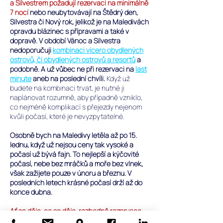
a Silvestrem požadují rezervaci na minimálně
7 nocí
nebo neubytovávají na Štědrý den,
Silvestra či Nový rok, jelikož je na Maledivách
opravdu blázinec s přípravami a také v
dopravě.
V období Vánoc a Silvestra
nedoporučuji
kombinaci vícero obydlených
ostrovů, či obydlených ostrovů a resortů
a
podobně. A už vůbec ne při rezervaci na
last
minute
aneb na poslední chvíli.
Když už
budete na kombinaci trvat, je nutné ji
naplánovat rozumně, aby případně vzniklo,
co nejméně komplikací s přejezdy nejenom
kvůli počasí, které je nevyzpytatelné.
Osobně bych na Maledivy letěla až po 15.
lednu, když už nejsou ceny tak vysoké a
počasí už bývá fajn. To nejlepší a kýčovité
počasí, nebe bez mráčků a moře bez vlnek,
však zažijete pouze v únoru a březnu. V
posledních letech krásné počasí drží až do
konce dubna.
Ať se děje, co se děje, rozhodně rezervace
termínů od poloviny prosince do konce