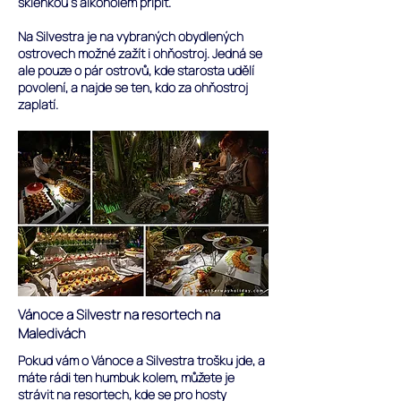
sklenkou s
alkoholem
připít.
Na Silvestra je na vybraných obydlených
ostrovech možné zažít i ohňostroj. Jedná se
ale pouze o pár ostrovů, kde starosta udělí
povolení, a najde se ten, kdo za ohňostroj
zaplatí.
Vánoce a Silvestr na resortech na
Maledivách
Pokud vám o Vánoce a Silvestra trošku jde, a
máte rádi ten humbuk kolem, můžete je
strávit na resortech, kde se pro hosty