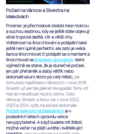
Počasí na Vánoce a Silvestra na
Maledivách
Prosinec je přechodové období mezi mokrou
a suchou sezónou, kdy se ještě stále objevují
silné tropické deště, vítr a větší vlny.
Viditelnost na šnorchlování a potápění také
ještě není úplně perfektní, ale zato je velká
šance šnorchlovat či potápět se s mantami a
šnorchlovat se
žralokem obrovským
. Velmi
výjimečně se stane, že je slunečné počasí,
jen pár přeháněk a slabý větřík nebo
dokonalé azuro skoro po celý měsíc,
jak
tomu bylo například o Vánocích v roce 2018.
Silvestr už ale tak pěkně nevypadal. Silný vítr
nás div neodfoukl na jiný ostrov. Zato
Vánoce, Silvestr a Nový rok v roce 2022,
2023 a 2024 vyšly na počasí dokonale.
Počasí nejenom na Maledivách
je v
posledních letech opravdu velice
nevyzpytatelné.
A když budete mít štěstí,
možná večer na pláži uvidíte i světélkující
plankton,
jako je vyfocen na koláži výše,