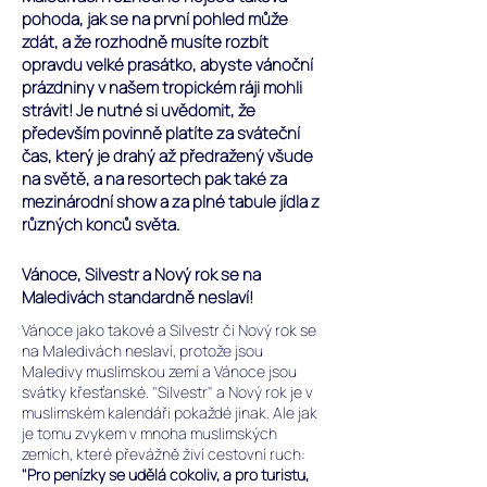
pohoda, jak se na první pohled může
zdát, a že rozhodně musíte rozbít
opravdu velké prasátko, abyste vánoční
prázdniny v našem tropickém ráji mohli
strávit! Je nutné si uvědomit, že
především povinně platíte za sváteční
čas, který je drahý až předražený všude
na světě, a na resortech pak také za
mezinárodní show a za plné tabule jídla z
různých konců světa.
Vánoce, Silvestr a Nový rok se na
Maledivách standardně neslaví!
Vánoce jako takové a Silvestr či Nový rok se
na Maledivách neslaví, protože jsou
Maledivy muslimskou zemí a Vánoce jsou
svátky křesťanské. "Silvestr" a Nový rok je v
muslimském kalendáři pokaždé jinak.
Ale jak
je tomu zvykem v mnoha muslimských
zemích, které převážně živí cestovní ruch:
"Pro penízky se udělá cokoliv, a pro turistu,