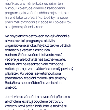
například pro mě, jelikož nesnáším ten
humbuk kolem, celodenní a každodenní
program, gala večeře, ohňostroje atd., ale
hlavně také tu přetvářku. Lidé by na sebe
přeci měli být hodní a k sobě milí po celý rok,
a ne jenom pár dní v roce.
Na obydlených ostrovech bývají vánoční a
silvestrovské programy a aktivity
organizované zřídka. Když už tak ve větších
hotelech s větším tursitickým
ruchem.
Štědrovečerní i silvestrovská
večeře je ale bohatší než běžné večeře,
tabule jako na resortech ale rozhodně
nečekejte, a je za ni účtován nemalý povinný
příplatek.
Po večeři se většinou koná
představení tradiční maledivské skupiny
BoduBeru nebo některého z místních
umělců.
Jde-li vám o vánoční a novoroční přípitek s
alkoholem, existují obydlené ostrovy, u
kterých kotví safari lodě,
kde je možné si