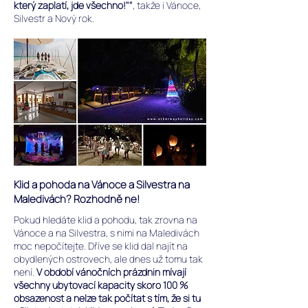
který zaplatí, jde všechno!""
, takže i Vánoce,
Silvestr a Nový rok.
Klid a pohoda na Vánoce a Silvestra na
Maledivách? Rozhodně ne!
Pokud hledáte klid a pohodu, tak zrovna na
Vánoce a na Silvestra, s nimi na Maledivách
moc nepočítejte. Dříve se klid dal najít na
obydlených ostrovech, ale dnes už tomu tak
není.
V období vánočních prázdnin mívají
všechny ubytovací kapacity skoro 100 %
obsazenost a nelze tak počítat s tím, že si tu