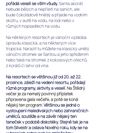
pořádá veselí se vším všudy.
Santa akorát
nebude běloch a nepřiletí na saních, ale
bude čokoládově hnědý a přijede na vodním
skútru, v autě na vodu, na lodi nebo v
různých hopsadlech na vodu.
Na některých resortech je vánoční výzdoba
opravdu klasická, a na některých více
tropická. Narazit tu můžete na klasický umělý
vánoční stromek se Santou a jeho spřežením
nebo také na stromek z kokosových ořechů,
z korálů či lahví od vína.
Na resortech se většinou již od 20. až 22.
prosince, záleží na vedení resortu, pořádají
různé programy, aktivity a veselí.
Na Štědrý
večer je za nemalý povinný příplatek
připravena gala večeře, a poté se koná
nějaký ten program.
Většinou se jedná o
vystoupení maledivských nebo zahraničních
umělců, soutěže a na závěr nějaký ten
taneček v podobě diskotéky. Stejně tak je na
tom Silvestr a oslava Nového roku, kdy se na