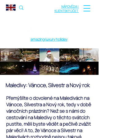
NÁPOVĚDA |
KLIENTSKÝ ÚČET
amazing luxury holiday
Maledivy: Vánoce, Silvestr a Nový rok
Přemýšlíte o dovolené na Maledivách na
Vánoce, Silvestra a Nový rok, tedy v době
vánočních prázdnin?
Než se s námi do
cestování na Maledivy o těchto svátcích
pustíte, měli byste vědět a pečlivě zvážit
pár věcí! A to, že Vánoce a Silvestr na
Maledivách rozhodně nejsou taková