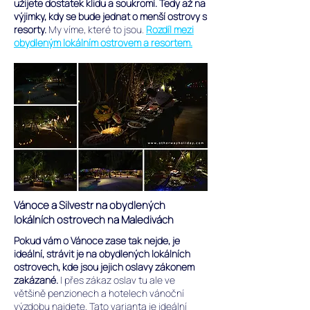
užijete dostatek klidu a soukromí. Tedy až na
výjimky, kdy se bude jednat o menší ostrovy s
resorty.
My víme, které to jsou.
Rozdíl mezi
obydleným lokálním ostrovem a resortem.
Vánoce a Silvestr na obydlených
lokálních ostrovech na Maledivách
Pokud vám o Vánoce zase tak nejde, je
ideální, strávit je na obydlených lokálních
ostrovech, kde jsou jejich oslavy zákonem
zakázané.
I přes zákaz oslav tu ale ve
většině penzionech a hotelech vánoční
výzdobu najdete. Tato varianta je ideální