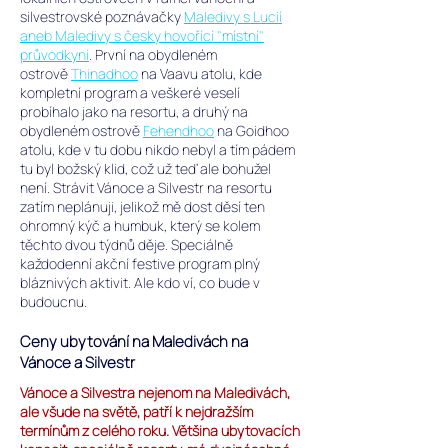
silvestrovské poznávačky
Maledivy s Lucií
aneb Maledivy s česky hovořící "místní"
průvodkyní
.
První na obydleném
ostrově
Thinadhoo
na Vaavu atolu, kde
kompletní program a veškeré veselí
probíhalo jako na resortu, a druhý na
obydleném ostrově
Fehendhoo
na Goidhoo
atolu, kde v tu dobu nikdo nebyl a tím pádem
tu byl božský klid, což už teď ale bohužel
není.
Strávit Vánoce a Silvestr na resortu
zatím neplánuji, jelikož mě dost děsí ten
ohromný kýč a humbuk, který se kolem
těchto dvou týdnů děje. Speciálně
každodenní akční festive program plný
bláznivých aktivit. Ale kdo ví, co bude v
budoucnu.
Ceny ubytování na Maledivách na
Vánoce a Silvestr
Vánoce a Silvestra nejenom na Maledivách,
ale všude na světě, patří k nejdražším
termínům z celého roku. Většina ubytovacích