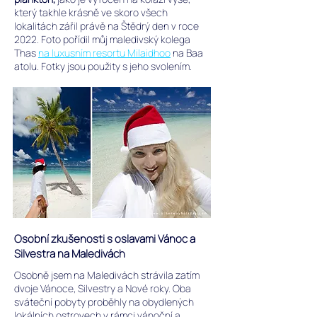
který takhle krásně ve skoro všech
lokalitách zářil právě na Štědrý den v roce
2022. Foto pořídil můj maledivský kolega
Thas
na luxusním resortu Milaidhoo
na Baa
atolu. Fotky jsou použity s jeho svolením.
Osobní zkušenosti s oslavami Vánoc a
Silvestra na Maledivách
Osobně jsem na Maledivách strávila zatím
dvoje Vánoce, Silvestry a Nové roky.
Oba
sváteční pobyty proběhly na obydlených
lokálních ostrovech v rámci vánoční a