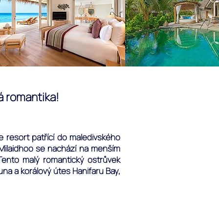
á romantika!
e resort patřící do maledivského
. Milaidhoo se nachází na menším
 Tento malý romantický ostrůvek
una a korálový útes Hanifaru Bay,