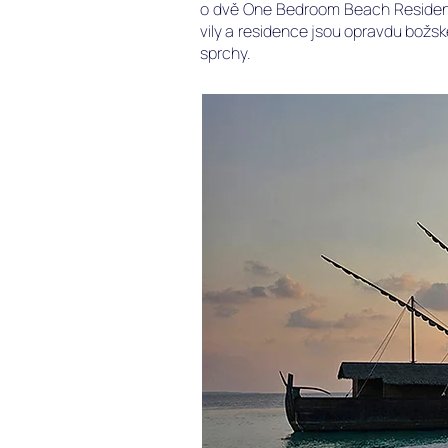
o dvě One Bedroom Beach Residence
vily a residence jsou opravdu božs
sprchy.