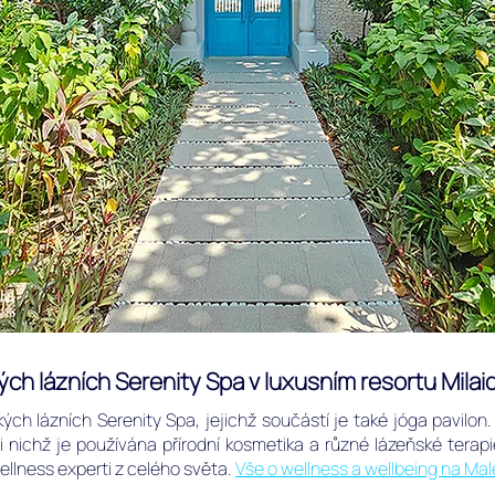
ých lázních Serenity Spa v luxusním resortu Mila
ých lázních Serenity Spa, jejichž součástí je také jóga pavilon. N
 nichž je používána přírodní kosmetika a různé lázeňské terap
wellness experti z celého světa.
Vše o wellness a wellbeing na Ma