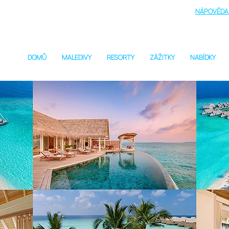
NÁPOVĚDA 
DOMŮ
MALEDIVY
RESORTY
ZÁŽITKY
NABÍDKY