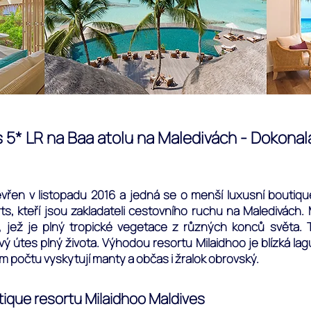
s 5* LR na Baa atolu na Maledivách - Dokonal
vřen v listopadu 2016 a jedná se o menší luxusní boutiqu
ts, kteří jsou zakladateli cestovního ruchu na Maledivách
, jež je plný tropické vegetace z různých konců světa.
ý útes plný života. Výhodou resortu Milaidhoo je blízká lag
 počtu vyskytují manty a občas i žralok obrovský.
ique resortu Milaidhoo Maldives