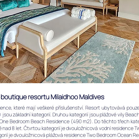
m boutique resortu Milaidhoo Maldives
ence, které mají veškeré příslušenství. Resort ubytovává pouze 
) jsou základní kategorií. Druhou kategorií jsou plážové vily Beac
nce One Bedroom Beach Residence (490 m2). Do těchto třech kat
ě nad 8 let. Čtvrtou kategorií je dvouložnicová vodní residenc
gorií je dvouložnicová plážová residence Two Bedroom Ocean Res