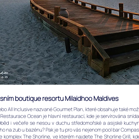
ním boutique resortu Milaidhoo Maldives
ebo All Inclusive nazvané Gourmet Plan, které obsahuje také mož
. Restaurace Ocean je hlavní restaurací, kde je servírována snída
 Oběd i večeře se nesou v duchu středomořské a asijské kuchyn
ého na zub u bazénu? Pak je tu pro vás nejenom pool bar Compa
je komplex The Shorline, ve kterém najdete The Shorline Grill, k