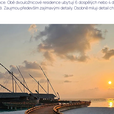
. Obě dvouložnicové residence ubytují 6 dospělých nebo 4 dosp
ké. Zaujmou především zajímavými detaily. Osobně miluji detail 