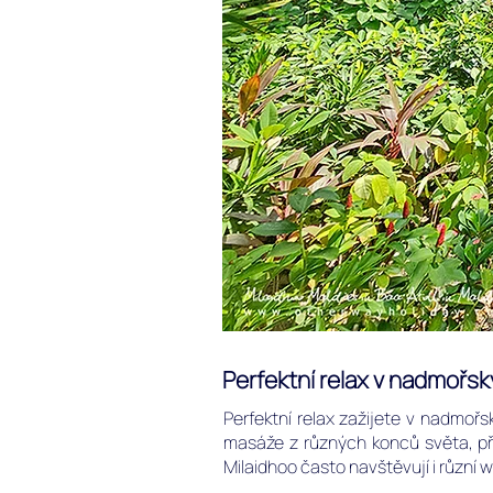
Perfektní relax v nadmořsk
Perfektní relax zažijete v nadmořsk
masáže z různých konců světa, při
Milaidhoo často navštěvují i různí 