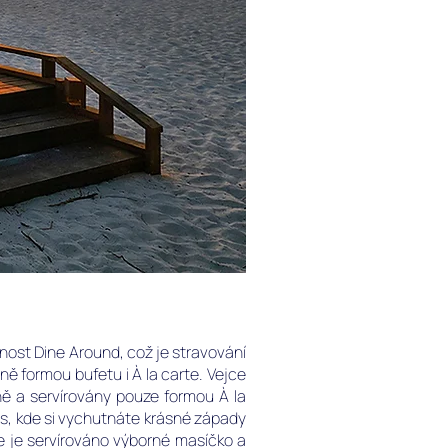
nost Dine Around, což je stravování
ně formou bufetu i À la carte. Vejce
ě a servírovány pouze formou À la
ss, kde si vychutnáte krásné západy
de je servírováno výborné masíčko a