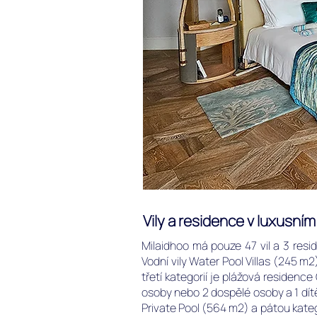
Vily a residence v luxusní
Milaidhoo má pouze 47 vil a 3 resid
Vodní vily Water Pool Villas (245 m2
třetí kategorií je plážová reside
osoby nebo 2 dospělé osoby a 1 dít
Private Pool (564 m2) a pátou kate