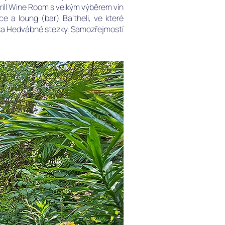
Grill Wine Room s velkým výběrem vín
e a loung (bar) Ba’theli, ve které
vka Hedvábné stezky. Samozřejmostí