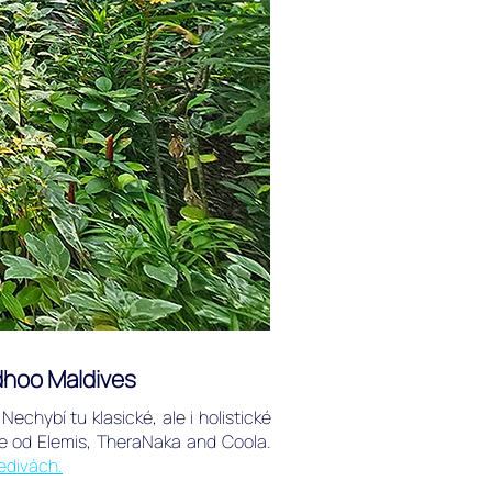
idhoo Maldives
echybí tu klasické, ale i holistické
ie od Elemis, TheraNaka and Coola.
ledivách.