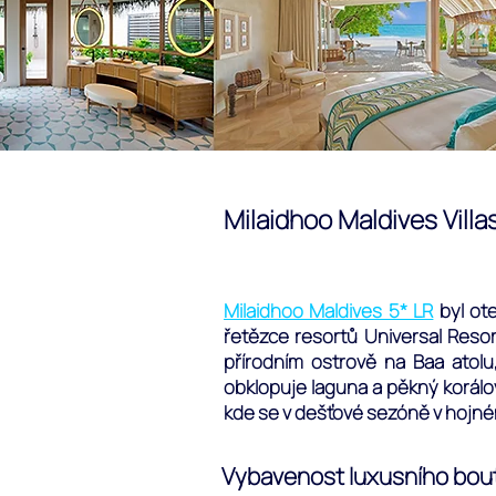
Milaidhoo Maldives Villa
Milaidhoo Maldives 5* LR
byl ote
řetězce resortů Universal Resor
přírodním ostrově na Baa atolu
obklopuje laguna a pěkný korálov
kde se v dešťové sezóně v hojném
Vybavenost luxusního bout