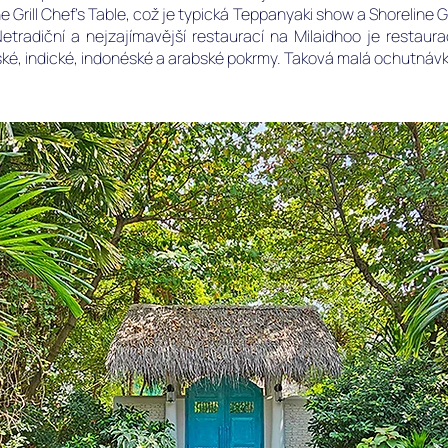
ne Grill Chef’s Table, což je typická Teppanyaki show a Shoreline 
radiční a nejzajímavější restaurací na Milaidhoo je restaurac
ké, indické, indonéské a arabské pokrmy. Taková malá ochutná