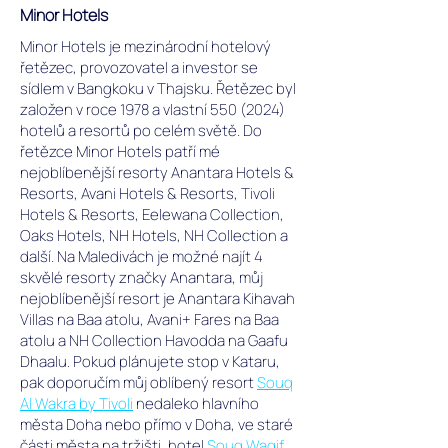
Baa
Minor Hotels
atolu
na
Minor Hotels je mezinárodní hotelový
Maledivách.
řetězec, provozovatel a investor se
sídlem v Bangkoku v Thajsku. Řetězec byl
založen v roce 1978 a vlastní
550 (2024)
hotelů a resortů po celém světě. Do
řetězce Minor Hotels patří mé
nejoblíbenější resorty Anantara Hotels &
Resorts, Avani Hotels & Resorts, Tivoli
Hotels & Resorts, Eelewana Collection,
Oaks Hotels, NH Hotels, NH Collection a
další. Na Maledivách je možné najít 4
skvělé resorty značky Anantara, můj
nejoblíbenější resort je Anantara Kihavah
Villas na Baa atolu, Avani+ Fares na Baa
atolu a NH Collection Havodda na Gaafu
Dhaalu. Pokud plánujete stop v Kataru,
pak doporučím můj oblíbený resort
Souq
Al Wakra by Tivoli
nedaleko hlavního
města Doha nebo přímo v Doha, ve staré
části města na tržišti, hotel
Souq Waqif