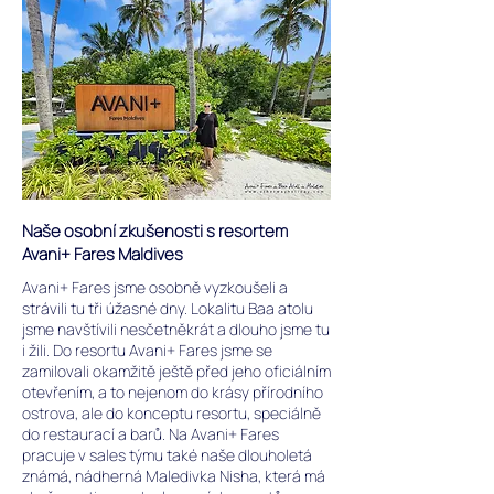
Naše osobní zkušenosti s resortem
Avani+ Fares Maldives
Avani+ Fares jsme osobně vyzkoušeli a
strávili tu tři úžasné dny. Lokalitu Baa atolu
jsme navštívili nesčetněkrát a dlouho jsme tu
i žili. Do resortu Avani+ Fares jsme se
zamilovali okamžitě ještě před jeho oficiálním
otevřením, a to nejenom do krásy přírodního
ostrova, ale do konceptu resortu, speciálně
do restaurací a barů. Na Avani+ Fares
pracuje v sales týmu také naše dlouholetá
známá, nádherná Maledivka Nisha, která má