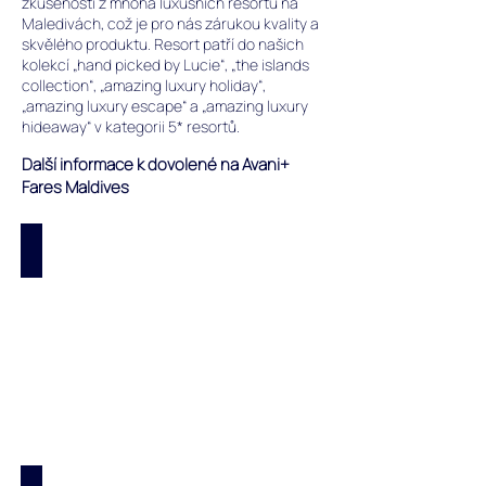
zkušenosti z mnoha luxusních resortů na
Maledivách, což je pro nás zárukou kvality a
skvělého produktu. Resort patří do našich
kolekcí „hand picked by Lucie“, „the islands
collection“, „amazing luxury holiday“,
„amazing luxury escape“ a „amazing luxury
hideaway“ v kategorii 5* resortů.
Další informace k dovolené na Avani+
Fares Maldives
Oficiální web: Avani+ Fares Maldives
Oficiální
web
resortu
Avani+
Fares
Maldives
na
Baa
atolu
na
Maledivách.