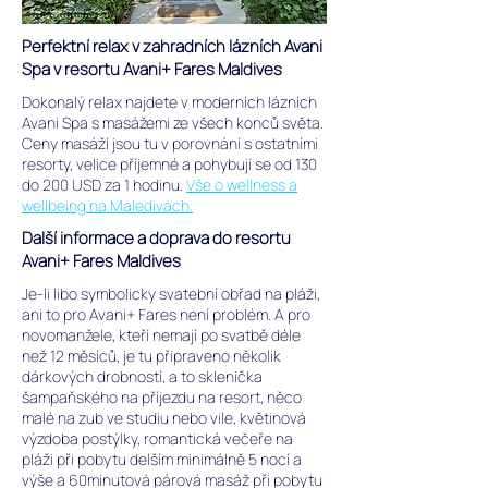
Perfektní relax v zahradních lázních Avani
Spa v resortu Avani+ Fares Maldives
Dokonalý relax najdete v moderních lázních
Avani Spa s masážemi ze všech konců světa.
Ceny masáží jsou tu v porovnání s ostatními
resorty, velice příjemné a pohybují se od 130
do 200 USD za 1 hodinu.
Vše o wellness a
wellbeing na Maledivách.
Další informace a doprava do resortu
Avani+ Fares Maldives
Je-li libo symbolicky svatební obřad na pláži,
ani to pro Avani+ Fares není problém. A pro
novomanžele, kteří nemají po svatbě déle
než 12 měsíců, je tu připraveno několik
dárkových drobností, a to sklenička
šampaňského na příjezdu na resort, něco
malé na zub ve studiu nebo vile, květinová
výzdoba postýlky, romantická večeře na
pláži při pobytu delším minimálně 5 nocí a
výše a 60minutová párová masáž při pobytu