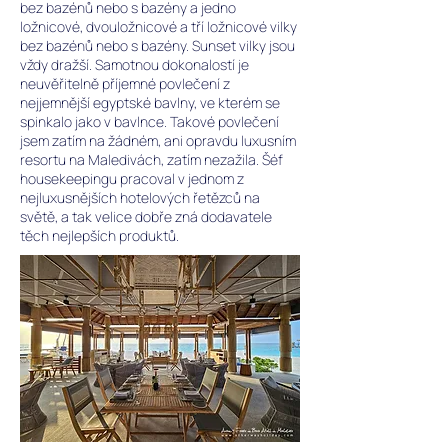
bez bazénů nebo s bazény a jedno
ložnicové, dvouložnicové a tří ložnicové vilky
bez bazénů nebo s bazény. Sunset vilky jsou
vždy dražší. Samotnou dokonalostí je
neuvěřitelně příjemné povlečení z
nejjemnější egyptské bavlny, ve kterém se
spinkalo jako v bavlnce. Takové povlečení
jsem zatím na žádném, ani opravdu luxusním
resortu na Maledivách, zatím nezažila. Šéf
housekeepingu pracoval v jednom z
nejluxusnějších hotelových řetězců na
světě, a tak velice dobře zná dodavatele
těch nejlepších produktů.