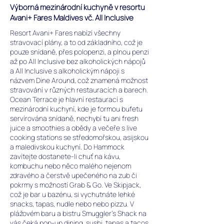
Výborná mezinárodní kuchyně v resortu
Avani+ Fares Maldives vč. All Inclusive
Resort Avani+ Fares nabízí všechny
stravovací plány, a to od základního, což je
pouze snídaně, přes polopenzi, a plnou penzi
až po All Inclusive bez alkoholických nápojů
a All Inclusive s alkoholickým nápoji s
názvem Dine Around, což znamená možnost
stravování v různých restauracích a barech.
Ocean Terrace je hlavní restaurací s
mezinárodní kuchyní, kde je formou bufetu
servírována snídaně, nechybí tu ani fresh
juice a smoothies a obědy a večeře s live
cooking stations se středomořskou, asijskou
a maledivskou kuchyní. Do Hammock
zavítejte dostanete-li chuť na kávu,
kombuchu nebo něco malého nejenom
zdravého a čerstvě upečeného na zub či
pokrmy s možností Grab & Go. Ve Skipjack,
což je bar u bazénu, si vychutnáte lehké
snacks, tapas, nudle nebo nebo pizzu. V
plážovém baru a bistru Smuggler’s Shack na
vás čeká pop-up dining, sushi, tapas a tacos