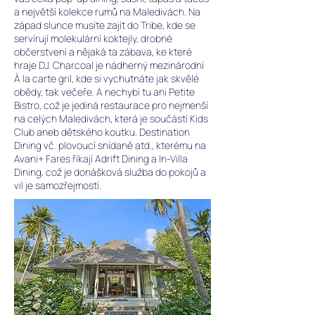
a největší kolekce rumů na Maledivách. Na
západ slunce musíte zajít do Tribe, kde se
servírují molekulární koktejly, drobné
občerstvení a nějaká ta zábava, ke které
hraje DJ. Charcoal je nádherný mezinárodní
À la carte gril, kde si vychutnáte jak skvělé
obědy, tak večeře. A nechybí tu ani Petite
Bistro, což je jediná restaurace pro nejmenší
na celých Maledivách, která je součástí Kids
Club aneb dětského koutku. Destination
Dining vč. plovoucí snídaně atd., kterému na
Avani+ Fares říkají Adrift Dining a In-Villa
Dining, což je donášková služba do pokojů a
vil je samozřejmostí.