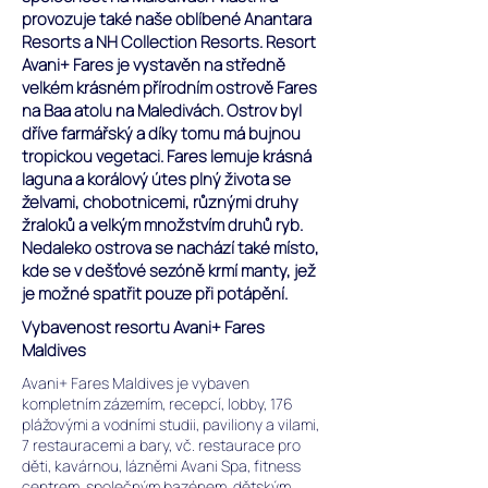
provozuje také naše oblíbené Anantara
Resorts a NH Collection Resorts. Resort
Avani+ Fares je vystavěn na středně
velkém krásném přírodním ostrově Fares
na Baa atolu na Maledivách. Ostrov byl
dříve farmářský a díky tomu má bujnou
tropickou vegetaci. Fares lemuje krásná
laguna a korálový útes plný života se
želvami, chobotnicemi, různými druhy
žraloků a velkým množstvím druhů ryb.
Nedaleko ostrova se nachází také místo,
kde se v dešťové sezóně krmí manty, jež
je možné spatřit pouze při potápění.
Vybavenost resortu Avani+ Fares
Maldives
Avani+ Fares Maldives je vybaven
kompletním zázemím, recepcí, lobby, 176
plážovými a vodními studii, paviliony a vilami,
7 restauracemi a bary, vč. restaurace pro
děti, kavárnou, lázněmi Avani Spa, fitness
centrem, společným bazénem, dětským