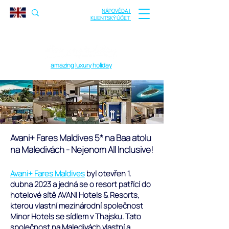
NÁPOVĚDA |
KLIENTSKÝ ÚČET
amazing luxury holiday
Avani+ Fares Maldives 5* na Baa atolu
na Maledivách - Nejenom All Inclusive!
Avani+ Fares Maldives
byl otevřen 1.
dubna 2023 a jedná se o resort patřící do
hotelové sítě AVANI Hotels & Resorts,
kterou vlastní mezinárodní společnost
Minor Hotels se sídlem v Thajsku. Tato
společnost na Maledivách vlastní a