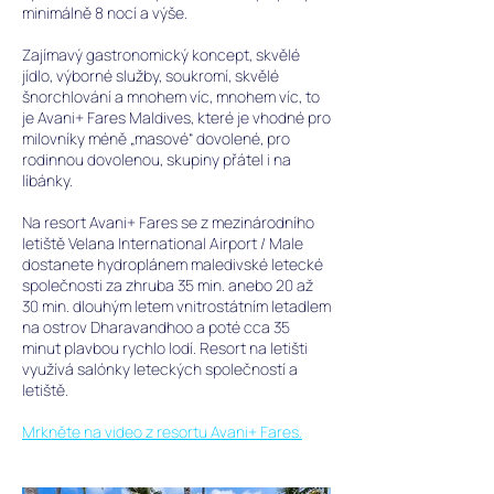
minimálně 8 nocí a výše.
Zajímavý gastronomický koncept, skvělé
jídlo, výborné služby, soukromí, skvělé
šnorchlování a mnohem víc, mnohem víc, to
je Avani+ Fares Maldives, které je vhodné pro
milovníky méně „masové“ dovolené, pro
rodinnou dovolenou, skupiny přátel i na
líbánky.
Na resort Avani+ Fares se z mezinárodního
letiště Velana International Airport / Male
dostanete hydroplánem maledivské letecké
společnosti za zhruba 35 min. anebo 20 až
30 min. dlouhým letem vnitrostátním letadlem
na ostrov Dharavandhoo a poté cca 35
minut plavbou rychlo lodí. Resort na letišti
využívá salónky leteckých společností a
letiště.
Mrkněte na video z resortu Avani+ Fares.