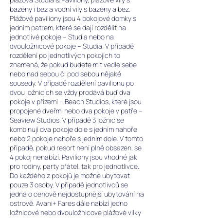
bazény i bez a vodní vily s bazény a bez.
Plážové paviliony jsou 4 pokojové domky s
jedním patrem, které se dají rozdělit na
jednotlivé pokoje – Studia nebo na
dvouložnicové pokoje – Studia. V případě
rozdělení po jednotlivých pokojích to
znamená, že pokud budete mít vedle sebe
nebo nad sebou či pod sebou nějaké
sousedy. V případě rozdělení pavilionu po
dvou ložnicích se vždy prodává buď dva
pokoje v přízemí – Beach Studios, které jsou
propojené dveřmi nebo dva pokoje v patře –
Seaview Studios. V případě 3 ložnic se
kombinují dva pokoje dole s jedním nahoře
nebo 2 pokoje nahoře s jedním dole. V tomto
případě, pokud resort není plně obsazen, se
4 pokoj nenabízí. Paviliony jsou vhodné jak
pro rodiny, party přátel, tak pro jednotlivce.
Do každého z pokojů je možné ubytovat
pouze 3 osoby. V případě jednotlivců se
jedná o cenově nejdostupnější ubytování na
ostrově. Avani+ Fares dále nabízí jedno
ložnicové nebo dvouložnicové plážové vilky