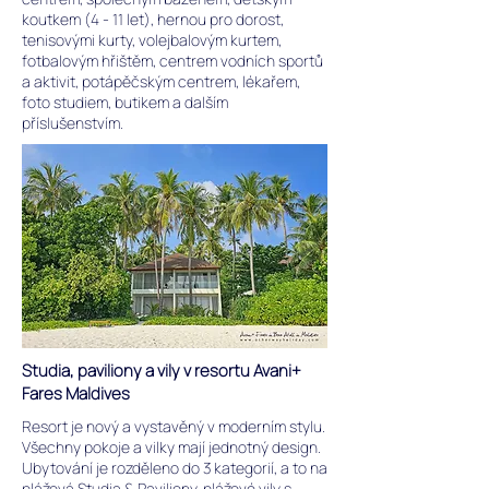
koutkem (4 - 11 let), hernou pro dorost,
tenisovými kurty, volejbalovým kurtem,
fotbalovým hřištěm, centrem vodních sportů
a aktivit, potápěčským centrem, lékařem,
foto studiem, butikem a dalším
příslušenstvím.
Studia, paviliony a vily v resortu Avani+
Fares Maldives
Resort je nový a vystavěný v moderním stylu.
Všechny pokoje a vilky mají jednotný design.
Ubytování je rozděleno do 3 kategorií, a to na
plážová Studia & Paviliony, plážové vily s