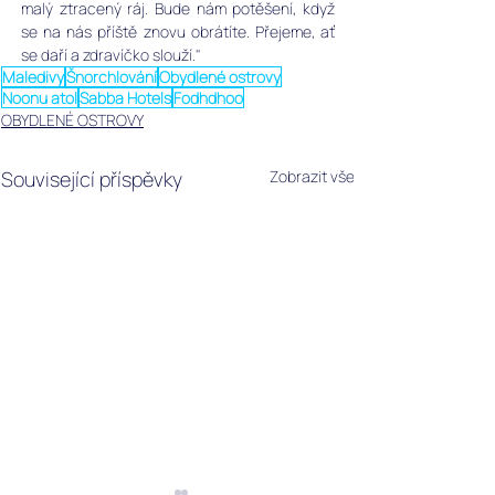
malý ztracený ráj. Bude nám potěšení, když 
se na nás příště znovu obrátíte. Přejeme, ať 
se daří a zdravíčko slouží."
Maledivy
Šnorchlování
Obydlené ostrovy
Noonu atol
Sabba Hotels
Fodhdhoo
OBYDLENÉ OSTROVY
Související příspěvky
Zobrazit vše