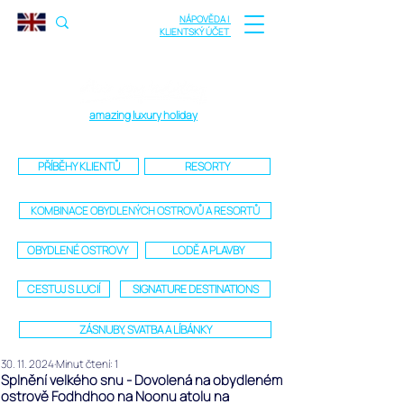
NÁPOVĚDA |
KLIENTSKÝ ÚČET
amazing luxury holiday
PŘÍBĚHY KLIENTŮ
RESORTY
KOMBINACE OBYDLENÝCH OSTROVŮ A RESORTŮ
OBYDLENÉ OSTROVY
LODĚ A PLAVBY
CESTUJ S LUCIÍ
SIGNATURE DESTINATIONS
ZÁSNUBY, SVATBA A LÍBÁNKY
30. 11. 2024
Minut čtení: 1
Splnění velkého snu - Dovolená na obydleném
ostrově Fodhdhoo na Noonu atolu na