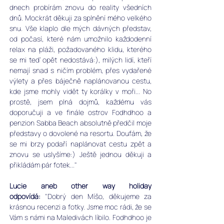
dnech probírám znovu do reality všedních 
dnů. Mockrát děkuji za splnění mého velkého 
snu. Vše klaplo dle mých dávných představ, 
od počasí, které nám umožnilo každodenní 
relax na pláži, požadovaného klidu, kterého 
se mi teď opět nedostává:), milých lidí, kteří 
nemají snad s ničím problém, přes vydařené 
výlety a přes báječně naplánovanou cestu, 
kde jsme mohly vidět ty korálky v moři... No 
prostě, jsem plná dojmů, každému vás 
doporučuji a ve finále ostrov Fodhdhoo a 
penzion Sabba Beach absolutně předčil moje 
představy o dovolené na resortu. Doufám, že 
se mi brzy podaří naplánovat cestu zpět a 
znovu se uslyšíme:) Ještě jednou děkuji a 
přikládám pár fotek..."
Lucie aneb other way holiday 
odpovídá:
 "Dobrý den Míšo, děkujeme za 
krásnou recenzi a fotky. Jsme moc rádi, že se 
Vám s námi na Maledivách líbilo. Fodhdhoo je 