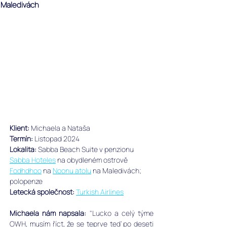
Maledivách
Klient:
 Michaela a Nataša
﻿Termín:
 Listopad 2024
Lokalita:
 Sabba Beach Suite v penzionu 
Sabba Hoteles
 na obydleném ostrově 
Fodhdhoo
 na 
Noonu atolu
 na Maledivách; 
polopenze
Letecká společnost:
Turkish Airlines
Michaela nám napsala: 
"Lucko a celý týme 
OWH, musím říct, že se teprve teď po deseti 