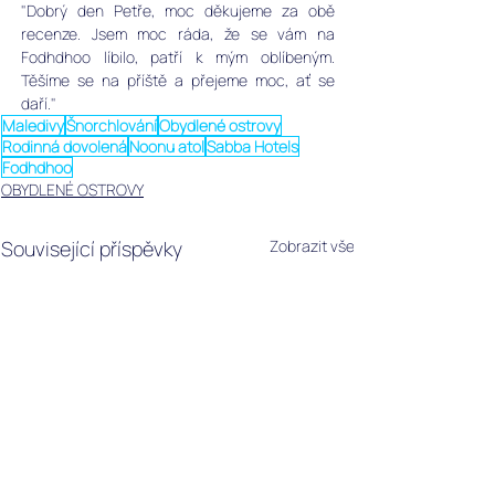
"Dobrý den Petře, moc děkujeme za obě 
recenze. Jsem moc ráda, že se vám na  
Fodhdhoo líbilo, patří k mým oblíbeným. 
Těšíme se na příště a přejeme moc, ať se 
daří."
Maledivy
Šnorchlování
Obydlené ostrovy
Rodinná dovolená
Noonu atol
Sabba Hotels
Fodhdhoo
OBYDLENÉ OSTROVY
Související příspěvky
Zobrazit vše