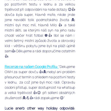
po pozitivním testu v lednu a za velkou 
trpělivost při odpovídání na naše dotazy 😉👍
dovča byla super, hlavně moře, nikde jinde 
jsme neviděli tolik podmořského života 🏝
místní byli moc milí, hlavně Milo 👍 a také 
místní děti, se kterými náš syn na jeho radu 
chodil večer hrát fotbal ⚽️👍 líbil se nám i 
velmi šetrný místní způsob života a obrovský 
klid - většinu pobytu jsme byli na pláži úplně 
sami👍 Děkujeme a rádi doporučíme ostatním 
👍.
Recenze na našem Google Profilu:
"Dekujeme 
OWH za super dovču 👍🏝nebyl ani problém 
přesunout termín s ohledem na pozitivní testy 
v lednu,  za což jsme byli moc rádi. Opravdu 
osobní přístup, super dostupnost na whatsup 
a velká trpělivost 👍😉 při sdílení obsáhlých 
zkušeností 🏝💪👍 rádi zopakujeme 😉"
Lucie anerb other way holiday odpovídá: