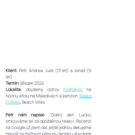
Klient:
 Petr, Andrea, Julie (13 let) a Jonáš (9 
let)
﻿Termín:
 Březen 2022
Lokalita:
 obydlený ostrov 
Fodhdhoo
 na 
Noonu atolu na Maledivách a penzion 
Sabba 
Hoteles
, Beach Villas
Petr nám napsal: 
"Dobrý den Lucko, 
omlouváme se za opožděnou reakci. Recenzi 
na Google už jsem dal, ještě jednou dekujeme 
hlavně za možnost přesunu termínu dovolené 