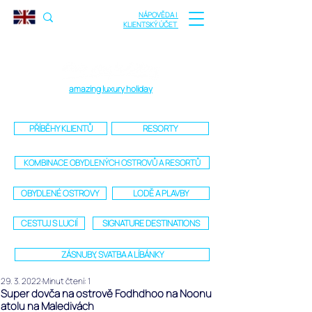
NÁPOVĚDA |
KLIENTSKÝ ÚČET
amazing luxury holiday
PŘÍBĚHY KLIENTŮ
RESORTY
KOMBINACE OBYDLENÝCH OSTROVŮ A RESORTŮ
OBYDLENÉ OSTROVY
LODĚ A PLAVBY
CESTUJ S LUCIÍ
SIGNATURE DESTINATIONS
ZÁSNUBY, SVATBA A LÍBÁNKY
29. 3. 2022
Minut čtení: 1
Super dovča na ostrově Fodhdhoo na Noonu
atolu na Maledivách