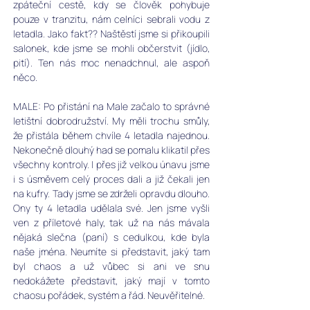
zpáteční cestě, kdy se člověk pohybuje 
pouze v tranzitu, nám celníci sebrali vodu z 
letadla. Jako fakt?? Naštěstí jsme si přikoupili 
salonek, kde jsme se mohli občerstvit (jídlo, 
pití). Ten nás moc nenadchnul, ale aspoň 
něco.
MALE: Po přistání na Male začalo to správné 
letištní dobrodružství. My měli trochu smůly, 
že přistála během chvíle 4 letadla najednou. 
Nekonečně dlouhý had se pomalu klikatil přes 
všechny kontroly. I přes již velkou únavu jsme 
i s úsměvem celý proces dali a již čekali jen 
na kufry. Tady jsme se zdrželi opravdu dlouho. 
Ony ty 4 letadla udělala své. Jen jsme vyšli 
ven z příletové haly, tak už na nás mávala 
nějaká slečna (paní) s cedulkou, kde byla 
naše jména. Neumíte si představit, jaký tam 
byl chaos a už vůbec si ani ve snu 
nedokážete představit, jaký mají v tomto 
chaosu pořádek, systém a řád. Neuvěřitelné.