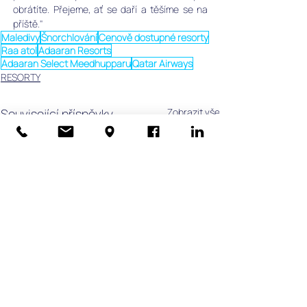
obrátíte. Přejeme, ať se daří a těšíme se na 
příště."
Maledivy
Šnorchlování
Cenově dostupné resorty
Raa atol
Adaaran Resorts
Adaaran Select Meedhupparu
Qatar Airways
RESORTY
Související příspěvky
Zobrazit vše