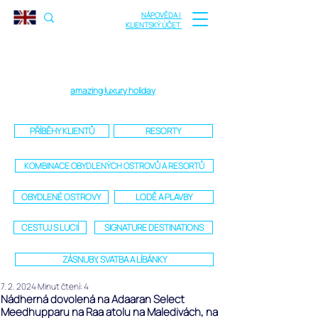
NÁPOVĚDA |
KLIENTSKÝ ÚČET
amazing luxury holiday
PŘÍBĚHY KLIENTŮ
RESORTY
KOMBINACE OBYDLENÝCH OSTROVŮ A RESORTŮ
OBYDLENÉ OSTROVY
LODĚ A PLAVBY
CESTUJ S LUCIÍ
SIGNATURE DESTINATIONS
ZÁSNUBY, SVATBA A LÍBÁNKY
7. 2. 2024
Minut čtení: 4
Nádherná dovolená na Adaaran Select
Meedhupparu na Raa atolu na Maledivách, na