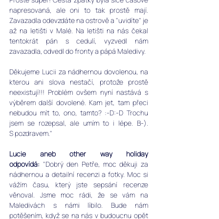
napresovaná, ale oni to tak prostě mají. 
Zavazadla odevzdáte na ostrově a "uvidíte" je 
až na letišti v Malé. Na letišti na nás čekal 
tentokrát pán s cedulí, vyzvedl nám 
zavazadla, odvedl do fronty a pápá Maledivy.
Děkujeme Lucii za nádhernou dovolenou, na 
kterou ani slova nestačí, protože prostě 
neexistují!!! Problém ovšem nyní nastává s 
výběrem další dovolené. Kam jet, tam přeci 
nebudou mít to, ono, tamto? :-D:-D Trochu 
jsem se rozepsal, ale umím to i lépe. B-). 
S pozdravem." 
Lucie aneb other way holiday 
odpovídá:
 "
Dobrý den Petře, moc děkuji za 
nádhernou a detailní recenzi a fotky. Moc si 
vážím času, který jste sepsání recenze 
věnoval. Jsme moc rádi, že se vám na 
Maledivách s námi líbilo. Bude nám 
potěšením, když se na nás v budoucnu opět 