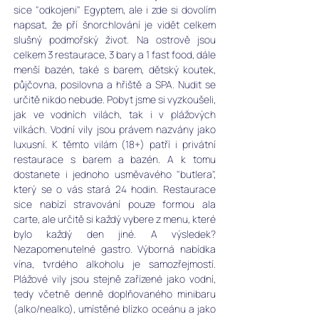
sice "odkojeni" Egyptem, ale i zde si dovolím 
napsat, že pří šnorchlování je vidět celkem 
slušný podmořský život. Na ostrově jsou 
celkem 3 restaurace, 3 bary a 1 fast food, dále 
menší bazén, také s barem, dětský koutek, 
půjčovna, posilovna a hřiště a SPA. Nudit se 
určitě nikdo nebude. Pobyt jsme si vyzkoušeli, 
jak ve vodních vilách, tak i v plážových 
vilkách. Vodní vily jsou právem nazvány jako 
luxusní. K těmto vilám (18+) patří i privátní 
restaurace s barem a bazén. A k tomu 
dostanete i jednoho usměvavého "butlera", 
který se o vás stará 24 hodin. Restaurace 
sice nabízí stravování pouze formou ala 
carte, ale určitě si každý vybere z menu, které 
bylo každý den jiné. A výsledek? 
Nezapomenutelné gastro. Výborná nabídka 
vína, tvrdého alkoholu je samozřejmostí. 
Plážové vily jsou stejně zařízené jako vodní, 
tedy včetně denně doplňovaného minibaru 
(alko/nealko), umístěné blízko oceánu a jako 