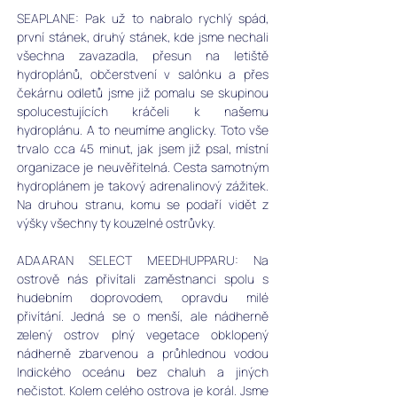
SEAPLANE: Pak už to nabralo rychlý spád, 
první stánek, druhý stánek, kde jsme nechali 
všechna zavazadla, přesun na letiště 
hydroplánů, občerstvení v salónku a přes 
čekárnu odletů jsme již pomalu se skupinou 
spolucestujících kráčeli k našemu 
hydroplánu. A to neumíme anglicky. Toto vše 
trvalo cca 45 minut, jak jsem již psal, místní 
organizace je neuvěřitelná. Cesta samotným 
hydroplánem je takový adrenalinový zážitek. 
Na druhou stranu, komu se podaří vidět z 
výšky všechny ty kouzelné ostrůvky.
ADAARAN SELECT MEEDHUPPARU: Na 
ostrově nás přivítali zaměstnanci spolu s 
hudebním doprovodem, opravdu milé 
přivítání. Jedná se o menší, ale nádherně 
zelený ostrov plný vegetace obklopený 
nádherně zbarvenou a průhlednou vodou 
Indického oceánu bez chaluh a jiných 
nečistot. Kolem celého ostrova je korál. Jsme 