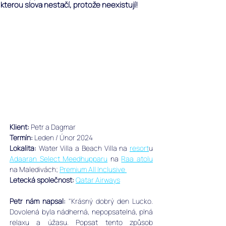
kterou slova nestačí, protože neexistují!
Klient: 
Petr a Dagmar
Termín: 
Leden / Únor 2024
Lokalita: 
Water Villa a Beach Villa na 
resort
u
Adaaran Select Meedhupparu
 na 
Raa atolu
na Maledivách; 
Premium All Inclusive
Letecká společnost: 
Qatar Airways
Petr nám napsal: 
"Krásný dobrý den Lucko. 
Dovolená byla nádherná, nepopsatelná, plná 
relaxu a úžasu. Popsat tento způsob 