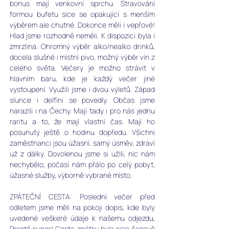
bonus mají venkovní sprchu. Stravování 
formou bufetu sice se opakující s menším 
výběrem ale chutné. Dokonce měli i vepřové! 
Hlad jsme rozhodně neměli. K dispozici byla i 
zmrzlina. Ohromný výběr alko/nealko drinků, 
docela slušné i místní pivo, možný výběr vín z 
celého světa. Večery je možno strávit v 
hlavním baru, kde je každý večer jiné 
vystoupení. Využili jsme i dvou výletů. Západ 
slunce i delfíni se povedly. Občas jsme 
narazili i na Čechy. Mají tady i pro nás jednu 
raritu a to, že mají vlastní čas. Mají ho 
posunutý ještě o hodinu dopředu. Všichni 
zaměstnanci jsou úžasní, samý úsměv, zdraví 
už z dálky. Dovolenou jsme si užili, nic nám 
nechybělo, počasí nám přálo po celý pobyt, 
úžasné služby, výborně vybrané místo. 
ZPÁTEČNÍ CESTA: Poslední večer před 
odletem jsme měli na pokoji dopis, kde byly 
uvedené veškeré údaje k našemu odjezdu, 
Prostě super! Cesta zpátky byla sice časově 