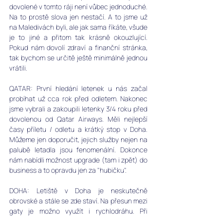
dovolené v tomto ráji není vůbec jednoduché. 
Na to prostě slova jen nestačí. A to jsme už 
na Maledivách byli, ale jak sama říkáte, všude 
je to jiné a přitom tak krásně okouzlující. 
Pokud nám dovolí zdraví a finanční stránka, 
tak bychom se určitě ještě minimálně jednou 
vrátili.
QATAR: První hledání letenek u nás začal 
probíhat už cca rok před odletem. Nakonec 
jsme vybrali a zakoupili letenky 3/4 roku před 
dovolenou od Qatar Airways. Měli nejlepší 
časy příletu / odletu a krátký stop v Doha. 
Můžeme jen doporučit, jejich služby nejen na 
palubě letadla jsou fenomenální. Dokonce 
nám nabídli možnost upgrade (tam i zpět) do 
business a to opravdu jen za "hubičku".
DOHA: Letiště v Doha je neskutečně 
obrovské a stále se zde staví. Na přesun mezi 
gaty je možno využít i rychlodráhu. Při 