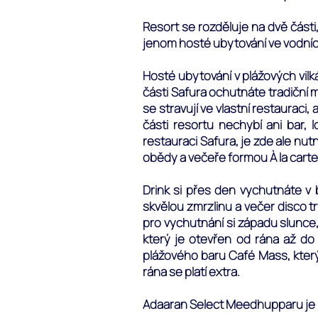
Resort se rozděluje na dvě části
jenom hosté ubytování ve vodních 
Hosté ubytování v plážových vilk
části Safura ochutnáte tradiční m
se stravují ve vlastní restauraci
části resortu nechybí ani bar, l
restauraci Safura, je zde ale nut
obědy a večeře formou À la carte
Drink si přes den vychutnáte v 
skvělou zmrzlinu a večer disco 
pro vychutnání si západu slunce,
který je otevřen od rána až do 
plážového baru Café Mass, který
rána se platí extra.
Adaaran Select Meedhupparu je