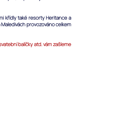
i křídly také resorty Heritance a
 na Maledivách provozováno celkem
svatební balíčky atd. vám zašleme