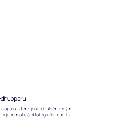
eedhupparu
edhupparu, které jsou doplněné mým
m jenom oficiální fotografie resortu.