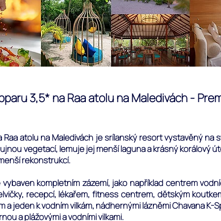
aru 3,5* na Raa atolu na Maledivách - Premi
 Raa atolu na Maledivách je srílanský resort vystavěný na 
jnou vegetací, lemuje jej menší laguna a krásný korálový úte
 menší rekonstrukcí.
vybaven kompletním zázemí, jako například centrem vodníc
lvičky, recepcí, lékařem, fitness centrem, dětským koutke
kám a jeden k vodním vilkám, nádhernými lázněmi Chavana K-S
rnou a plážovými a vodními vilkami.