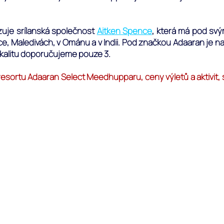
zuje srílanská společnost
Aitken Spence
, která má pod svým
nce, Maledivách, v Ománu a v Indii. Pod značkou Adaaran je
okalitu doporučujeme pouze 3.
resortu Adaaran Select Meedhupparu, ceny výletů a aktivit, 