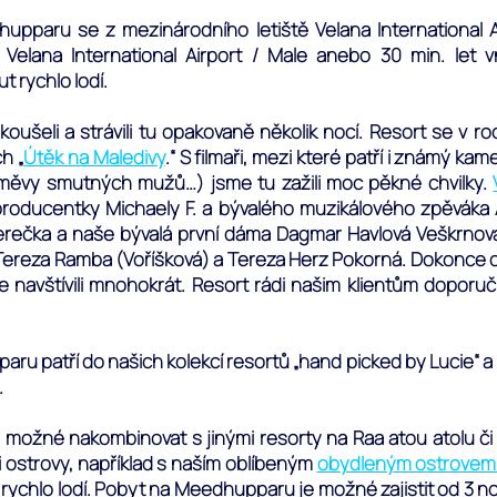
upparu se z mezinárodního letiště Velana International A
elana International Airport / Male anebo 30 min. let vn
 rychlo lodí.
eli a strávili tu opakovaně několik nocí. Resort se v ro
h „
Útěk na Maledivy
.“ S filmaři, mezi které patří i známý 
měvy smutných mužů…) jsme tu zažili moc pěkné chvilky.
roducentky Michaely F. a bývalého muzikálového zpěváka A
herečka a naše bývalá první dáma Dagmar Havlová Veškrnov
ereza Ramba (Voříšková) a Tereza Herz Pokorná. Dokonce o 
sme navštívili mnohokrát. Resort rádi našim klientům dopor
 patří do našich kolekcí resortů „hand picked by Lucie“ a „t
.
ožné nakombinovat s jinými resorty na Raa atou atolu či n
ostrovy, například s naším oblíbeným
obydleným ostrovem
 rychlo lodí. Pobyt na Meedhupparu je možné zajistit od 3 n