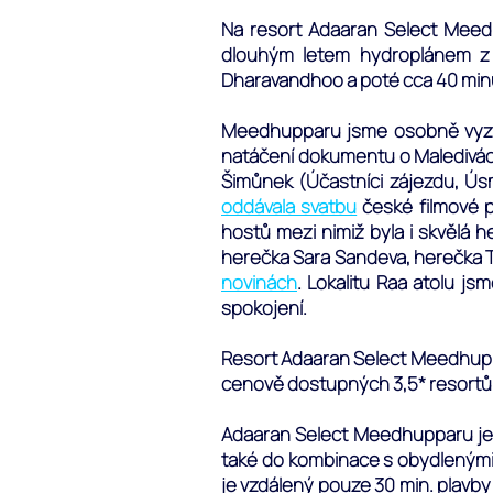
Na resort Adaaran Select Meedh
dlouhým letem hydroplánem z V
Dharavandhoo a poté cca 40 minut
Meedhupparu jsme osobně vyzkouš
natáčení dokumentu o Maledivác
Šimůnek (Účastníci zájezdu, Ús
oddávala svatbu
české filmové p
hostů mezi nimiž byla i skvělá 
herečka Sara Sandeva, herečka T
novinách
. Lokalitu Raa atolu j
spokojení.
Resort Adaaran Select Meedhupparu
cenově dostupných 3,5* resortů
Adaaran Select Meedhupparu je m
také do kombinace s obydlenými 
je vzdálený pouze 30 min. plavby