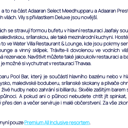
, a to na část Adaaran Select Meedhupparu a Adaaran Presti
vilách. Vily s přívlastkem Deluxe jsou novější.
ách se stravují formou bufetu v hlavní restauraci Jaafaiy 
aledivskou, srílanskou, ale také mezinárodní kuchyni. Hosté
, a to ve Water Villa Restaurant & Lounge, kde jsou pokrmy ser
ounge a vinný sklípek. Trávíte-li dovolenou ve vodních vil
ná rezervace. Navštívit můžete také jakoukoliv restauraci a
 je možné si vychutnat v restauraci Thavaa.
baru Pool Bar, který je součástí hlavního bazénu nebo v hla
trysko, maledivské boduberu, srílanské skokany a plivače oh
 živé hudby nebo zahrání si billiardu. Skvěle zašitým barem 
půlnoci. A pokud ani o půlnoci nebudete chtít jít spinka
 přes den a večer servíruje i malé občerstvení. Za vše zk
 nyní pouze
Premium All Inclusive resortem
.