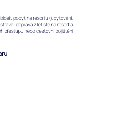
abídek,
pobyt na resortu (ubytování,
trava, doprava z letiště na resort a
 při přestupu nebo cestovní pojištění
aru
ru
nze: Adaaran Select Meedhupparu
e
pparu