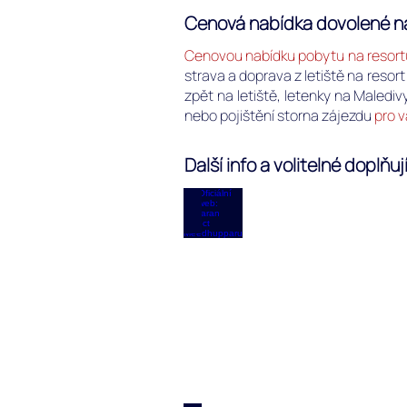
Cenová nabídka dovolené n
Cenovou nabídku pobytu na resor
strava a doprava z letiště na resor
zpět na letiště, letenky na Malediv
nebo pojištění storna zájezdu
pro v
Další info a volitelné dopl
Oficiální web: Adaaran Se
Oficiální
web
resortu
Adaaran
Select
Meedhupparu
na
Raa
atolu
na
Maledivách.