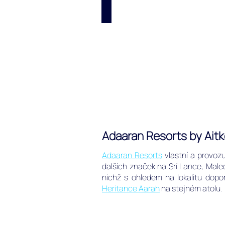
Letenky
Letenky
na
Maledivy
a
do
celého
světa.
Adaaran Resorts by Ait
Adaaran Resorts
vlastní a provoz
dalších značek na Srí Lance, Male
nichž s ohledem na lokalitu dopo
Heritance Aarah
na stejném atolu.