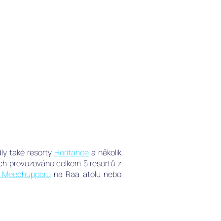
 Cestovní Pojišťovna
í
ch.
dly také resorty
Heritance
a několik
ách provozováno celkem 5 resortů z
t Meedhupparu
na Raa atolu nebo