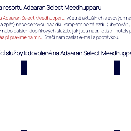
a resortu Adaaran Select Meedhupparu
tu Adaaran Select Meedhupparu,
včetně aktuálních slevových n
t a zpět) nebo cenovou nabídku kompletního zájezdu (ubytování, s
y nebo dalších doplňkových služeb, jak jsou např. letištní hotely
ás připravíme na míru.
Stačí nám zaslat e-mail s poptávkou.
ňující služby k dovolené na Adaaran Select Meedhupp
lect Meedhupparu
Vlastní foto: Adaaran Select Meedhuppa
Rece
Vlastní
Recenz
fotografie
z
z
pobytů
resortu
našich
Adaaran
klientů
Select
na
Meedhupparu
resortu
na
Adaaran
Raa
Select
atolu
Meedhu
na
na
Maledivách.
Raa