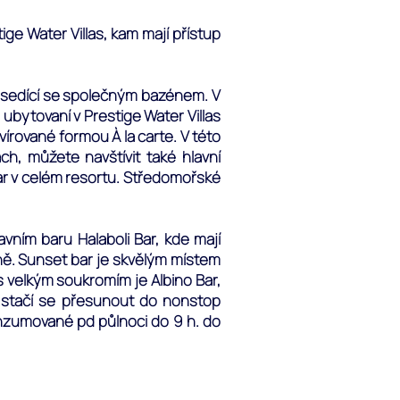
ge Water Villas, kam mají přístup
sousedící se společným bazénem. V
 ubytovaní v Prestige Water Villas
vírované formou À la carte. V této
ách, můžete navštívit také hlavní
 bar v celém resortu. Středomořské
vním baru Halaboli Bar, kde mají
ně. Sunset bar je skvělým místem
s velkým soukromím je Albino Bar,
t, stačí se přesunout do nonstop
onzumované pd půlnoci do 9 h. do