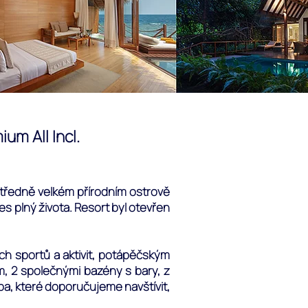
um All Incl.
středně velkém přírodním ostrově
s plný života. Resort byl otevřen
h sportů a aktivit, potápěčským
m, 2 společnými bazény s bary, z
pa, které doporučujeme navštívit,