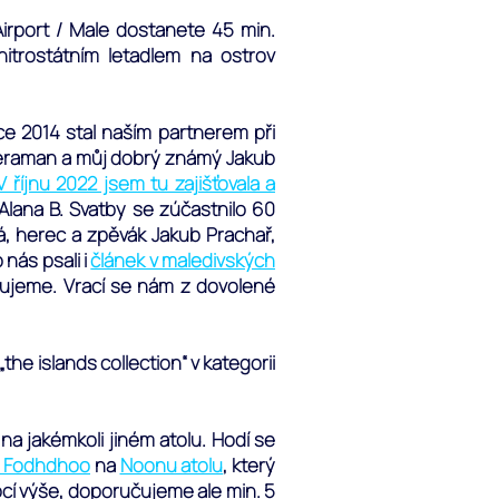
irport / Male dostanete 45 min.
itrostátním letadlem na ostrov
ce 2014 stal naším partnerem při
kameraman a můj dobrý známý Jakub
V říjnu 2022 jsem tu zajišťovala a
lana B. Svatby se zúčastnilo 60
á, herec a zpěvák Jakub Prachař,
nás psali i
článek v maledivských
učujeme. Vrací se nám z dovolené
he islands collection“ v kategorii
a jakémkoli jiném atolu. Hodí se
 Fodhdhoo
na
Noonu atolu
, který
ocí výše, doporučujeme ale min. 5