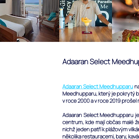
Adaaran Select Meedhupp
Adaaran Select Meedhupparu
na
Meedhupparu, který je pokrytý bu
v roce 2000 a v roce 2019 prošel
Adaaran Select Meedhupparu je 
centrum, kde mají občas malé že
nichž jeden patří k plážovým vil
několika restauracemi, bary, kavá