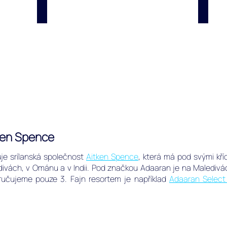
atolu
Poptávka dovolené
ERGO
na
Poptávka
Cestovn
Maledivá
dovolené
pojištění
na
a
resortu
pojištění
Eriyadu
storna
Island
zájezdu
Resort
aneb
Eriyadu
Maldives
na
severním
Male
ken Spence
atolu
na
Maledivách.
uje srílanská společnost
Aitken Spence
, která má pod svými kří
divách, v Ománu a v Indii. Pod značkou Adaaran je na Malediv
ručujeme pouze 3. Fajn resortem je například
Adaaran Selec