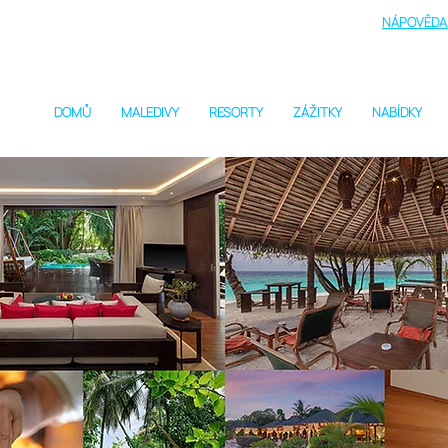
NÁPOVĚDA 
DOMŮ
MALEDIVY
RESORTY
ZÁŽITKY
NABÍDKY