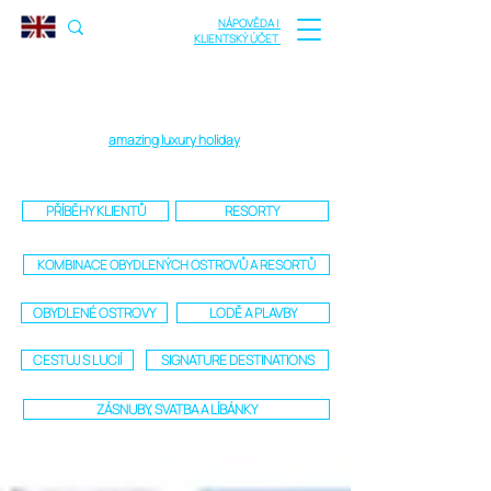
NÁPOVĚDA |
KLIENTSKÝ ÚČET
amazing luxury holiday
PŘÍBĚHY KLIENTŮ
RESORTY
KOMBINACE OBYDLENÝCH OSTROVŮ A RESORTŮ
OBYDLENÉ OSTROVY
LODĚ A PLAVBY
CESTUJ S LUCIÍ
SIGNATURE DESTINATIONS
ZÁSNUBY, SVATBA A LÍBÁNKY