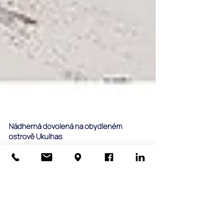
Nádherná dovolená na obydleném
ostrově Ukulhas
Klient: Petra & Marek, Ostrava, Termín: Srpen/Září
2017, Lokace: Island Vista Inn na Ukulhas, Alif Alif
atol Petra & Marek nám nap