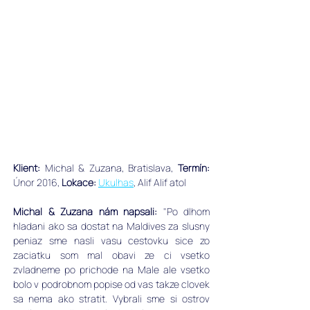
Klient: 
Michal & Zuzana, Bratislava, ﻿
Termín: 
Únor 2016, 
Lokace: 
Ukulhas
, Alif Alif atol
Michal & Zuzana nám napsali: 
"Po dlhom 
hladani ako sa dostat na Maldives za slusny 
peniaz sme nasli vasu cestovku sice zo 
zaciatku som mal obavi ze ci vsetko 
zvladneme po prichode na Male ale vsetko 
bolo v podrobnom popise od vas takze clovek 
sa nema ako stratit. Vybrali sme si ostrov 