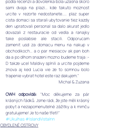
podla recenzii a dovolenka bola uzasna skoro 
sami dvaja na plazi... kde takuto moznost 
urcite v rezorte nedostanete..... plaz super 
cista domaci sa starali ubytovanie tiez kazdy 
den upratovali personal sa dalo akurat jedlo 
dovazali z restauracie od vedla a ranajky 
take poslabsie ale stacili. Odporucam 
zamenit usd za domacu menu na nakup v 
obchodikoch... a o par mesiacov ak pan boh 
da a po dlhom snazeni mozno budeme traja :-
D takze ucel Maldivy splnili a urcite pojdeme 
znova aj ked Lucia vie ze to somnou bolo 
trapenie vybrat hotel este raz dakujem." 
Michal & Zuzana
OWH odpovídá:
 "Moc děkujeme za pár 
krásných řádků. Jsme rádi, že jste měli krásný 
pobyt a nezapomenutelné zážitky a k mimču 
gratulujeme! Je to naše třetí!"
#Ukulhas
#IslandVistaInn
OBYDLENÉ OSTROVY