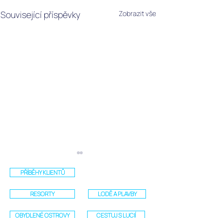
Související příspěvky
Zobrazit vše
PŘÍBĚHY KLIENTŮ
RESORTY
LODĚ A PLAVBY
OBYDLENÉ OSTROVY
CESTUJ S LUCIÍ