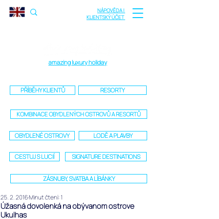
NÁPOVĚDA |
KLIENTSKÝ ÚČET
amazing luxury holiday
PŘÍBĚHY KLIENTŮ
RESORTY
KOMBINACE OBYDLENÝCH OSTROVŮ A RESORTŮ
OBYDLENÉ OSTROVY
LODĚ A PLAVBY
CESTUJ S LUCIÍ
SIGNATURE DESTINATIONS
ZÁSNUBY, SVATBA A LÍBÁNKY
25. 2. 2016
Minut čtení: 1
Úžasná dovolenká na obývanom ostrove
Ukulhas