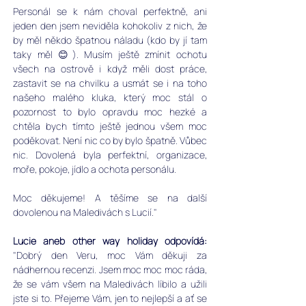
Personál se k nám choval perfektně, ani 
jeden den jsem neviděla kohokoliv z nich, že 
by měl někdo špatnou náladu (kdo by jí tam 
taky měl 😊). Musím ještě zmínit ochotu 
všech na ostrově i když měli dost práce, 
zastavit se na chvilku a usmát se i na toho 
našeho malého kluka, který moc stál o 
pozornost to bylo opravdu moc hezké a 
chtěla bych tímto ještě jednou všem moc 
poděkovat. Není nic co by bylo špatně. Vůbec 
nic. Dovolená byla perfektní, organizace, 
moře, pokoje, jídlo a ochota personálu. 
Moc děkujeme! A těšíme se na další 
dovolenou na Maledivách s Lucií."
Lucie aneb other way holiday odpovídá:
"Dobrý den Veru, moc Vám děkuji za 
nádhernou recenzi. Jsem moc moc moc ráda, 
že se vám všem na Maledivách líbilo a užili 
jste si to. Přejeme Vám, jen to nejlepší a ať se 