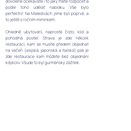
dovolené očekáváte i to jaký máte rozpočet a 
podle toho udělat nabídku. Vše bylo 
perfektní! Na Maledivách jsme byli poprvé, a 
to ještě s ročním miminkem. 
Ohledně ubytování, naprosté čisto, klid a 
pohodlná postel. Strava je zde několik 
restaurací, kam se musíte předem objednat 
na večeři (asijská, japonská a italská) pak je 
zde restaurace kam můžete bez objednání 
kdykoliv. Všude to byl gurmánský zážitek.