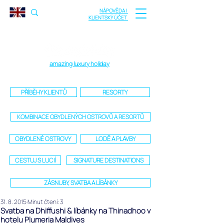
NÁPOVĚDA |
KLIENTSKÝ ÚČET
amazing luxury holiday
PŘÍBĚHY KLIENTŮ
RESORTY
KOMBINACE OBYDLENÝCH OSTROVŮ A RESORTŮ
OBYDLENÉ OSTROVY
LODĚ A PLAVBY
CESTUJ S LUCIÍ
SIGNATURE DESTINATIONS
ZÁSNUBY, SVATBA A LÍBÁNKY
31. 8. 2015
Minut čtení: 3
Svatba na Dhiffushi & líbánky na Thinadhoo v
hotelu Plumeria Maldives