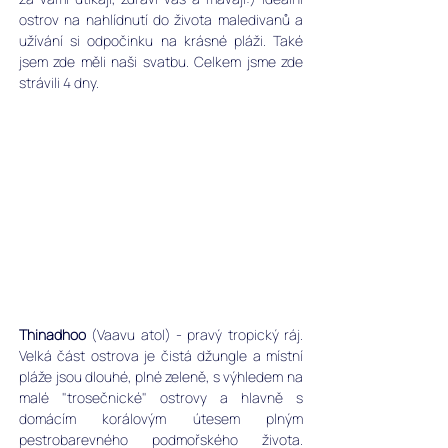
ostrov na nahlídnutí do života maledivanů a 
užívání si odpočinku na krásné pláži. Také 
jsem zde měli naši svatbu. Celkem jsme zde 
strávili 4 dny.
Thinadhoo
 (Vaavu atol) - pravý tropický ráj. 
Velká část ostrova je čistá džungle a místní 
pláže jsou dlouhé, plné zeleně, s výhledem na 
malé "trosečnické" ostrovy a hlavně s 
domácím korálovým útesem plným 
pestrobarevného podmořského života. 