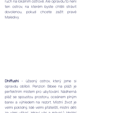
ruch na lokálním ostrově. Ale opravdu to není 
ten ostrov, na kterém byste chtěli strávit 
dovolenou, pokud chcete zažít pravé 
Maledivy.
Dhiffushi
 - úžasný ostrov, který jsme si 
opravdu oblíbili. Penzion Bibee na pláži je 
perfektním místem pro ubytování. Nádherná 
pláž se spoustou prostoru, oceánem plným 
barev a výhledem na rezort. Místní život je 
velmi poklidný, lidé velmi přátelští, místní děti 
za vámi utíkají, zdraví vás a mávají:) Ideální 