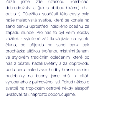
Zažili jsme zde úžasnou kombinaci 
dobrodružství a (jak s oblibou říkáme) chill 
out-u :) Důležitou součástí této cesty byla 
naše maledivská svatba, která se konala na 
sand banku uprostřed indického oceánu za 
západu slunce. Pro nás to byl velmi epický 
zážitek - vyloženě zážitková jízda na rychlo 
člunu, po příjezdu na sand bank pak 
procházka uličkou tvořenou místními ženami 
ve stylovém tradičním oblečením, které po 
nás z ošatek házeli květiny a za doprovodu 
bodu beru maledivské hudby hrané místními 
hudebníky na bubny jsme přišli k oltáři 
vyrobeného z palmového listí. Pokud někdo o 
svatbě na tropickém ostrově někdy alespoň 
uvažoval, tak naprosto doporučujeme. 