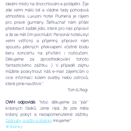
Ideální místo na šnorchlování a potápění. Žije 
zde velmi málo lidí a vládne tady pohodová 
atmosféra. Luxusní hotel Plumeria je rájem 
pro pravé gurmány. Šéfkuchař nám přišel 
představit každé jídlo, které pro nás připravil 
a že se měl čím pochlubit. Personál hotelu byl 
velmi vstřícný a příjemný, připravili nám 
spoustu pěkných překvapení včetně bodu 
beru koncertu na přivítání i rozloučení. 
Děkujeme za zprostředkování tohoto 
fantastického zážitku :) V případě zájmu 
můžete poskytnout náš e-mail zájemcům o 
více informací kolem svatby nebo ostrovů, 
které jsme navštívili."
Tom & Regi
OWH odpovídá:
 "Moc děkujeme za "pár" 
krásných řádků. Jsme rádi, že jste měla 
krásný pobyt a nezapomenutelné zážitky. 
Zásnuby, svatby a líbánky
 milujeme!"
#líbánky