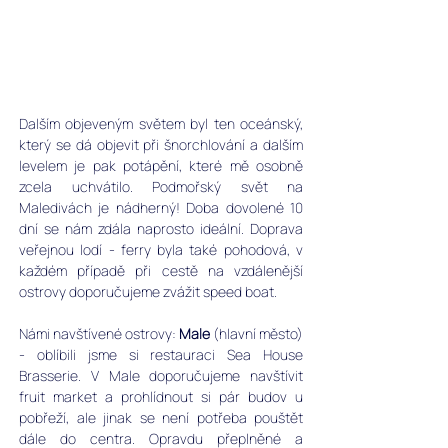
Dalším objeveným světem byl ten oceánský, 
který se dá objevit při šnorchlování a dalším 
levelem je pak potápění, které mě osobně 
zcela uchvátilo. Podmořský svět na 
Maledivách je nádherný! Doba dovolené 10 
dní se nám zdála naprosto ideální. Doprava 
veřejnou lodí - ferry byla také pohodová, v 
každém případě při cestě na vzdálenější 
ostrovy doporučujeme zvážit speed boat. 
Námi navštívené ostrovy: 
Male
 (hlavní město) 
- oblíbili jsme si restauraci Sea House 
Brasserie. V Male doporučujeme navštívit 
fruit market a prohlídnout si pár budov u 
pobřeží, ale jinak se není potřeba pouštět 
dále do centra. Opravdu přeplněné a 