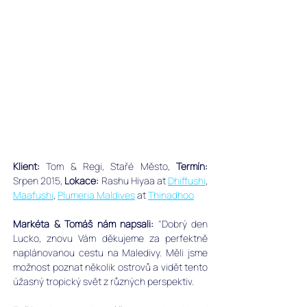
Klient:
 Tom & Regi, Stařé Město, ﻿
Termín: 
Srpen 2015, 
Lokace:
 Rashu Hiyaa at 
Dhiffushi
, 
Maafushi
, 
Plumeria Maldives
 at 
Thinadhoo
Markéta & Tomáš nám napsali: 
"Dobrý den 
Lucko, znovu Vám děkujeme za perfektně 
naplánovanou cestu na Maledivy. Měli jsme 
možnost poznat několik ostrovů a vidět tento 
úžasný tropický svět z různých perspektiv. 