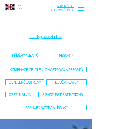
NÁPOVĚDA |
KLIENTSKÝ ÚČET
amazing luxury holiday
PŘÍBĚHY KLIENTŮ
RESORTY
KOMBINACE OBYDLENÝCH OSTROVŮ A RESORTŮ
OBYDLENÉ OSTROVY
LODĚ A PLAVBY
CESTUJ S LUCIÍ
SIGNATURE DESTINATIONS
ZÁSNUBY, SVATBA A LÍBÁNKY