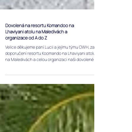
Dovolená na resortu Komandoo na
Lhaviyani atolu na Maledivách a
organizace od A do Z
Velice děkujeme paní Lucii a jejímu týmu OWH, za
doporučení resortu Koomando na Lhaviyani atolu
na Maledivách a celou organizaci naši dovolené od
A až do Z. Komunikace, veškeré informace o
Maledivách, jakož to připravenost Vám být
nápomocni na jedničku.