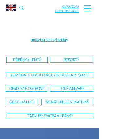
NÁPOVĚDA |
KLIENTSKÝ ÚČET
amazing luxury holiday
PŘÍBĚHY KLIENTŮ
RESORTY
KOMBINACE OBYDLENÝCH OSTROVŮ A RESORTŮ
OBYDLENÉ OSTROVY
LODĚ A PLAVBY
CESTUJ S LUCIÍ
SIGNATURE DESTINATIONS
ZÁSNUBY, SVATBA A LÍBÁNKY