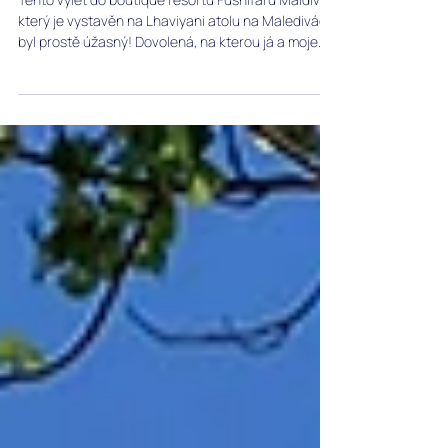
v boutique resortu Fushifaru Maldives
na Lhaviyani atolu na Maledivách
Tento výlet do boutique resortu Fushifaru Maldives,
který je vystavěn na Lhaviyani atolu na Maledivách,
byl prostě úžasný! Dovolená, na kterou já a moje
rodina nikdy nezapomeneme! Opravdu vám děkuji!
Nakonec bych chtěl také zvlášť poděkovat naší
cestovní kanceláři other way holiday, která to
všechno zorganizovala a za to, že to udělala co
nejefektivnější!