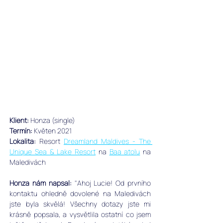
Klient: 
Honza (single)
Termín:
 Květen 2021
Lokalita: 
Resort
Dreamland Maldives - The 
Unique Sea & Lake Resort
 na 
Baa atolu
 na 
Maledivách
Honza nám napsal: 
"
Ahoj Lucie! Od prvního 
kontaktu ohledně dovolené na Maledivách 
jste byla skvělá! Všechny dotazy jste mi 
krásně popsala, a vysvětlila ostatní co jsem 