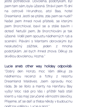
ještě potřeboval. Dovolená, podotýkám, byl 
jsem tam sám, byla úžasná. Strávil jsem 15 dní 
na ostrově Hirundhoo, atol Baa, hotel 
Dreamland. Jestli se ptáte, zda jsem se nudil? 
Našel jsem ihned nové přátelé, se kterými 
jsem šnorchloval, bavil se a stále bavím i 
doteď. Netušil jsem, že šnorchlováni je tak 
úžasné. Viděl jsem spoustu nádherných ryb a 
scenérií. Plávání s Mantami obrovskými byl 
neskutečný zážitek, jeden z mnoha 
podotýkám. Jel bych ihned znova. Děkuji za 
skvělou dovolenou, Hozna."
Lucie aneb other way holiday odpovídá:
"Dobrý den Honzo, moc Vám děkuji za 
nádhernou recenzi a fotky z resortu 
Dreamland Maldives.
 Jsem opravdu moc 
ráda, že se líbilo a manty na Hanifaru Bay 
vyšly! 
Moc rádi pro Vás i příště! Naši stálí 
klienti u nás mají zaručené věrnostní slevičky. 
Přejeme, ať se daří a třeba někdy v budoucnu 
opět na viděnou. Lucie a spol."