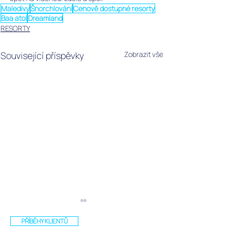
Maledivy
Šnorchlování
Cenově dostupné resorty
Baa atol
Dreamland
RESORTY
Související příspěvky
Zobrazit vše
PŘÍBĚHY KLIENTŮ