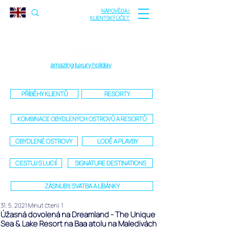
NÁPOVĚDA |
KLIENTSKÝ ÚČET
amazing luxury holiday
PŘÍBĚHY KLIENTŮ
RESORTY
KOMBINACE OBYDLENÝCH OSTROVŮ A RESORTŮ
OBYDLENÉ OSTROVY
LODĚ A PLAVBY
CESTUJ S LUCIÍ
SIGNATURE DESTINATIONS
ZÁSNUBY, SVATBA A LÍBÁNKY
31. 5. 2021
Minut čtení: 1
Úžasná dovolená na Dreamland - The Unique
Sea & Lake Resort na Baa atolu na Maledivách