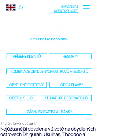
NÁPOVĚDA |
KLIENTSKÝ ÚČET
amazing luxury holiday
PŘÍBĚHY KLIENTŮ
RESORTY
KOMBINACE OBYDLENÝCH OSTROVŮ A RESORTŮ
OBYDLENÉ OSTROVY
LODĚ A PLAVBY
CESTUJ S LUCIÍ
SIGNATURE DESTINATIONS
ZÁSNUBY, SVATBA A LÍBÁNKY
7. 12. 2015
Minut čtení: 1
Nejúžasnější dovolená v životě na obydlených
ostrovech Dhigurah, Ukulhas, Thoddoo a