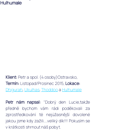
Hulhumale
Klient:
 Petr a spol. (4 osoby)Ostravsko, 
Termín:
 Listopad/Prosinec 2015, 
Lokace:
Dhigurah
, 
Ukulhas
, 
Thoddoo
 a 
Hulhumale
Petr nám napsal: 
"Dobrý den Lucie,takže 
předně bychom vám rádi poděkovali za 
zprostředkování té nejúžasnější dovolené 
jakou jsme kdy zažili....veliký dík!!! Pokusím se 
v krátkosti shrnout náš pobyt. 