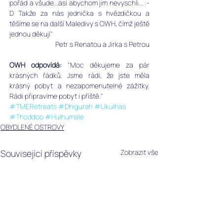
pořád a všude...asi abychom jim nevyschli... :-
D Takže za nás jednička s hvězdičkou a 
těšíme se na další Maledivy s OWH, čímž ještě 
jednou děkují"
Petr s Renatou a Jirka s Petrou
OWH odpovídá: 
"Moc děkujeme za pár 
krásných řádků. Jsme rádi, že jste měla 
krásný pobyt a nezapomenutelné zážitky. 
Rádi připravíme pobyt i příště."
#TMERetreats
#Dhigurah
#Ukulhas
#Thoddoo
#Hulhumale
OBYDLENÉ OSTROVY
Související příspěvky
Zobrazit vše