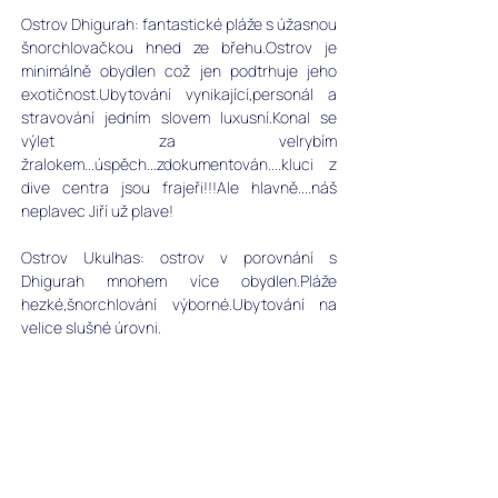
Ostrov Dhigurah: fantastické pláže s úžasnou 
šnorchlovačkou hned ze břehu.Ostrov je 
minimálně obydlen což jen podtrhuje jeho 
exotičnost.Ubytování vynikající,personál a 
stravování jedním slovem luxusní.Konal se 
výlet za velrybím 
žralokem...úspěch...zdokumentován....kluci z 
dive centra jsou frajeři!!!Ale hlavně....náš 
neplavec Jiří už plave! 
Ostrov Ukulhas: ostrov v porovnání s 
Dhigurah mnohem více obydlen.Pláže 
hezké,šnorchlování výborné.Ubytování na 
velice slušné úrovni. 