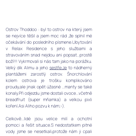
Ostrov Thoddoo : byl to ostrov na který jsem 
se nejvíce těšil a jsem moc rád ,že splnil mé 
očekávání do posledního písmene.Ubytování 
v Relax Residence s jeho službami a 
stravováním snad nejdou ani popsat...prostě 
boží!!! Vykrmovali si nás tam jako na porážku. 
Velký dík Alimu a jeho 
sestře.Je
 to nádherný 
plantážemi zarostlý ostrov. Šnorchlování 
kolem ostrova je trošku komplikováno 
proudy,ale jinak opět úžasné ...manty se také 
konaly.Při odjezdu jsme dostali ovoce...včetně 
breadfruit (super mňamka) a velkou pixli 
koření.Asi Aliho pozvu k nám;-). 
Celkově...lidé jsou velice milí a ochotní 
pomoci a řešit situace.S nedostatkem pitné 
vody jsme se nesetkali,protože nám ji cpali 