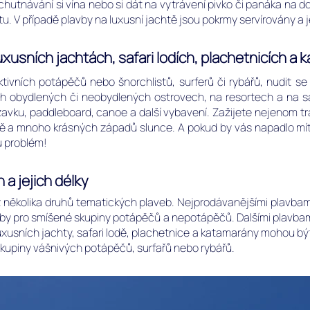
hutnávání si vína nebo si dát na vytrávení pivko či panáka na d
 V případě plavby na luxusní jachtě jsou pokrmy servírovány a je
uxusních jachtách, safari lodích, plachetnicích a
ktivních potápěčů nebo šnorchlistů, surferů či rybářů, nudit s
ch obydlených či neobydlených ostrovech, na resortech a na sa
kluzavku, paddleboard, canoe a další vybavení. Zažijete nejenom tra
 a mnoho krásných západů slunce. A pokud by vás napadlo mí
ku problém!
a jejich délky
 několika druhů tematických plaveb. Nejprodávanějšími plavbami
by pro smíšené skupiny potápěčů a nepotápěčů. Dalšími plavbami
uxusních jachty, safari lodě, plachetnice a katamarány mohou bý
 skupiny vášnivých potápěčů, surfařů nebo rybářů.