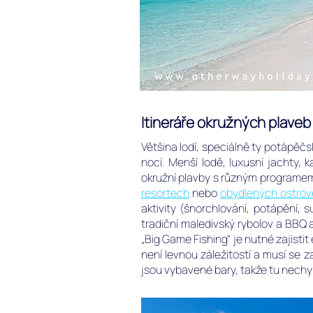
Itineráře okružných plaveb
Většina lodí, speciálně ty potápěčs
nocí. Menší lodě, luxusní jachty,
okružní plavby s různým programem, 
resortech
nebo
obydlených ostro
aktivity (šnorchlování, potápění,
tradiční maledivský rybolov a BBQ a
„Big Game Fishing“ je nutné zajistit
není levnou záležitostí a musí se z
jsou vybavené bary, takže tu nechyb