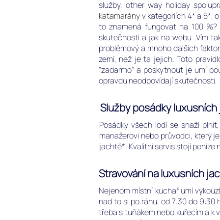
služby. other way holiday spolup
katamarány
v kategoriích 4* a 5*, 
to znamená fungovat na 100 %? Oso
skutečnosti a jak na webu. Vím také
problémový a mnoho dalších faktorů.
zemí, než je ta jejich. Toto prav
"zadarmo" a poskytnout je umí pou
opravdu neodpovídají skutečnosti.
Služby posádky luxusních j
Posádky všech lodí se snaží plnit,
manažerovi nebo průvodci, který je 
jachtě*. Kvalitní servis stojí peníze
Stravování na luxusních jac
Nejenom místní kuchař umí vykouzlit
nad to si po ránu, od 7:30 do 9:30
třeba s tuňákem nebo kuřecím a k ve