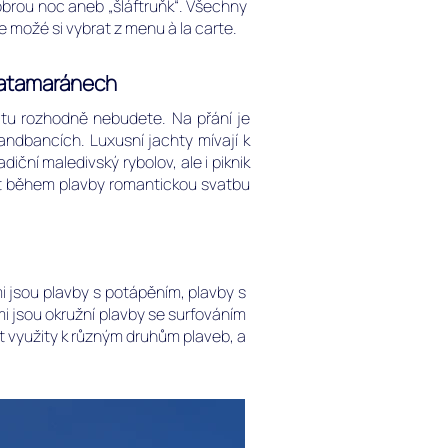
obrou noc aneb „šláftruňk“. Všechny
 možé si vybrat z menu à la carte.
 katamaránech
e tu rozhodně nebudete. Na přání je
ndbancích. Luxusní jachty mívají k
diční maledivský rybolov, ale i piknik
t během plavby romantickou svatbu
 jsou plavby s potápěním, plavby s
 jsou okružní plavby se surfováním
t využity k různým druhům plaveb, a