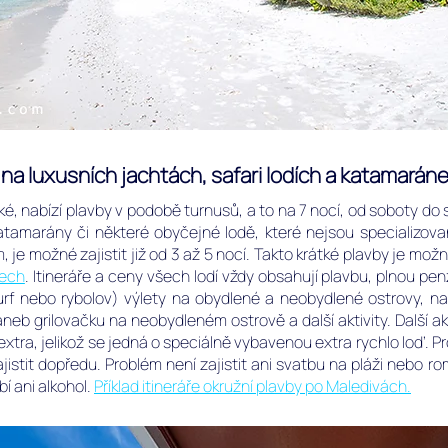
 na luxusních jachtách, safari lodích a katamarán
ké, nabízí plavby v podobě turnusů, a to na 7 nocí, od soboty do s
 katamarány či některé obyčejné lodě, které nejsou specializov
je možné zajistit již od 3 až 5 nocí. Takto krátké plavby je mož
vech
. Itineráře a ceny všech lodí vždy obsahují plavbu, plnou pen
 surf nebo rybolov) výlety na obydlené a neobydlené ostrovy, 
neb grilovačku na neobydleném ostrově a další aktivity. Další akti
 extra, jelikož se jedná o speciálně vybavenou extra rychlo loď. 
ajistit dopředu. Problém není zajistit ani svatbu na pláži nebo ro
í ani alkohol.
Příklad itineráře okružní plavby po Maledivách.