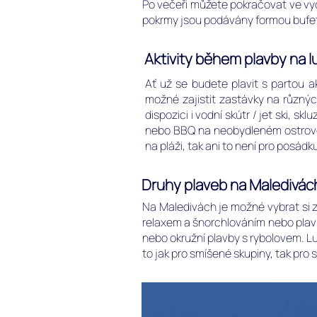
Po večeři můžete pokračovat ve vyc
pokrmy jsou podávány formou bufetu.
Aktivity během plavby na l
Ať už se budete plavit s partou a
možné zajistit zastávky na různý
dispozici i vodní skútr / jet ski, s
nebo BBQ na neobydleném ostrově
na pláži, tak ani to není pro posád
Druhy plaveb na Maledivách 
Na Maledivách je možné vybrat si z
relaxem a šnorchlováním nebo plav
nebo okružní plavby s rybolovem. L
to jak pro smíšené skupiny, tak pro