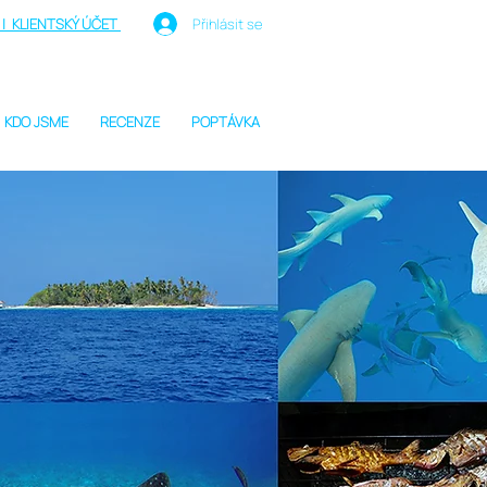
| KLIENTSKÝ ÚČET
Přihlásit se
KDO JSME
RECENZE
POPTÁVKA