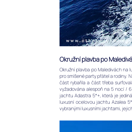
Okružní plavba po Maledivá
Okružní plavba po Maledivách na l
pro smíšené party přátel a rodiny. N
část rybařila a část třeba surfoval
vyžadována alespoň na 5 nocí / 6 
jachtu Adastra 5*+, která je jedin
luxusní ocelovou jachtu Azalea 5*
vybranými luxusními jachtami, jeji