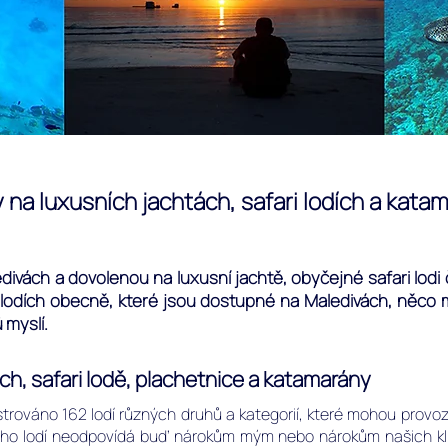
 na luxusních jachtách, safari lodích a kat
divách a dovolenou na luxusní jachtě, obyčejné safari lodi 
 lodích obecně, které jsou dostupné na Maledivách, něco mál
 myslí.
ch, safari lodě, plachetnice a katamarány
trováno 162 lodí různých druhů a kategorií, které mohou provoz
Mnoho lodí neodpovídá buď nárokům mým nebo nárokům našich klie