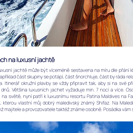
ch na luxusní jachtě
uxusní jachtě může být víceméně sestavena na míru dle přání kl
apříklad část skupiny se potápí, část šnorchluje, část by ráda rela
a. Itinerář okružní plavby se vždy připravit tak, aby si na své př
dnů. Většina luxusních jachet vyžaduje min. 7 nocí a více. O
á na světě, nyní patří k luxusnímu resortu Patina Maldives na Fa
, kterou vlastní můj dobrý maledivský známý Shifaz. Na Maled
chž majitele a provozovatele taktéž známe osobně. Posádka vám sp