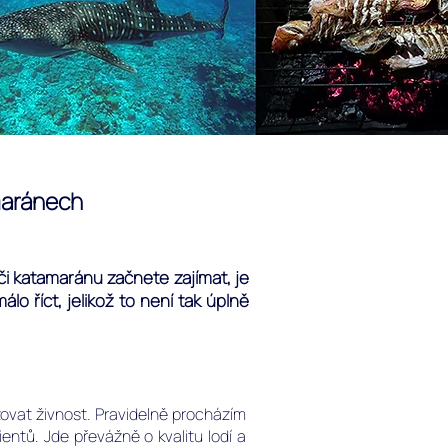
amaránech
či katamaránu začnete zajímat, je
o říct, jelikož to není tak úplně
ovat živnost. Pravidelně procházím
ntů. Jde převážně o kvalitu lodí a