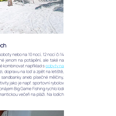
ech
oboty nebo na 10 nocí, 12 nocí či 14
ané jenom na potápění, ale také na
né kombinovat například s
pobyty na
zi, dopravu na loď a zpět na letiště,
na sandbanky aneb písečné mělčiny,
vity jako je např. sportovní rybolov
Pronájem Big Game Fishing rychlo lodi
mantickou večeři na pláži. Na lodích