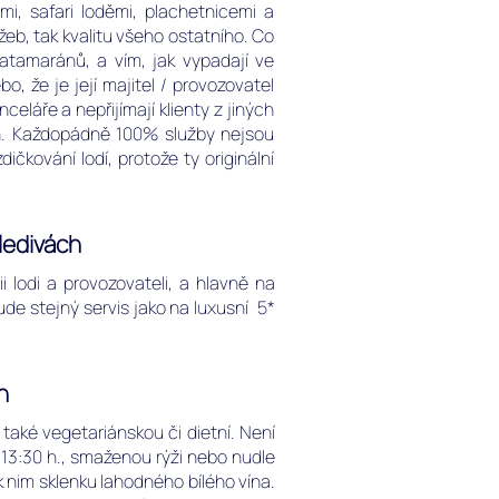
i, safari loděmi, plachetnicemi a
užeb, tak kvalitu všeho ostatního. Co
atamaránů, a vím, jak vypadají ve
o, že je její majitel / provozovatel
eláře a nepřijímají klienty z jiných
ech. Každopádně 100% služby nejsou
kování lodí, protože ty originální
ledivách
i lodi a provozovateli, a hlavně na
ude stejný servis jako na luxusní 5*
h
 také vegetariánskou či dietní. Není
 13:30 h., smaženou rýži nebo nudle
k nim sklenku lahodného bílého vína.