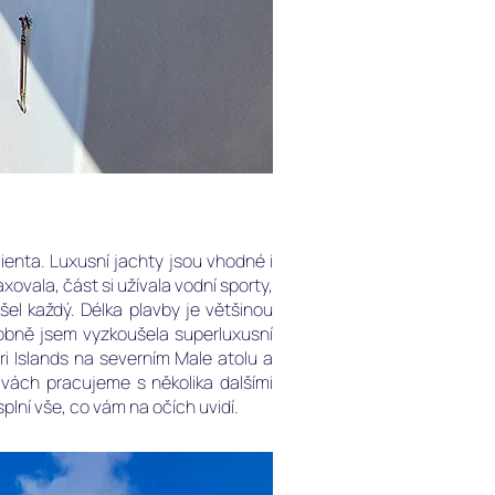
ienta. Luxusní jachty jsou vhodné i
xovala, část si užívala vodní sporty,
išel každý. Délka plavby je většinou
sobně jsem vyzkoušela superluxusní
ri Islands na severním Male atolu a
ivách pracujeme s několika dalšími
lní vše, co vám na očích uvidí.