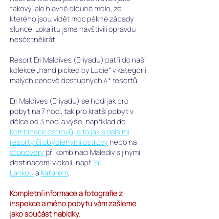
takový, ale hlavně dlouhé molo, ze
kterého jsou vidět moc pěkné západy
slunce. Lokalitu jsme navštívili opravdu
nesčetněkrát.
Resort Eri Maldives (Eriyadu) patří do naší
kolekce „hand picked by Lucie“ v kategorii
malých cenově dostupných 4* resortů.
Eri Maldives (Eriyadu) se hodí jak pro
pobyt na 7 nocí, tak pro kratší pobyt v
délce od 3 nocí a výše,
například do
kombinace ostrovů, a to jak s dalšími
resorty či obydlenými ostrovy
nebo na
stopovery
při kombinaci Malediv s jinými
destinacemi v okolí, např.
Srí
Lankou
a
Katarem
.
Kompletní informace a fotografie z
inspekce a mého pobytu vám zašleme
jako součást nabídky.