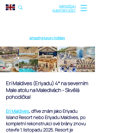
NÁPOVĚDA |
KLIENTSKÝ ÚČET
amazing luxury holiday
Eri Maldives (Eriyadu) 4* na severním
Male atolu na Maledivách - Skvělá
pohodička!
Eri Maldives
, dříve znám jako Eriyadu
Island Resort nebo Eriyadu Maldives, po
kompletní rekonstrukci své brány znovu
otevře 1. listopadu 2025. Resort je