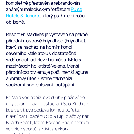
kompletně přestavěn a rebrandován
známým maledivským řetězcem
Pulse
Hotels & Resorts
, který patří mezi naše
oblíbené.
Resort Eri Maldives je vystavěn na p
ěkné
přírodním ostrově Eriyadhoo (Eriyadhu),
který se nachází na horním konci
severního Male atolu v dostatečné
vzdálenosti od hlavního města Male a
mezinárodního letiště Velana. Menší
přírodní ostrov lemuje pláž, menší laguna
a korálový útes. Ostrov tak nabízí
soukromí, šnorchlování i potápění.
Eri Maldives nabízí dva druhy plážového
ubytování, hlavní restauraci Soul Kitchen,
kde se strava podává formou bufetu,
hlavní bar u bazénu Sip & Dip, plážový bar
Beach Shack, lázně Eskape Spa, centrum
vodních sportů, aktivit a exkurzí,