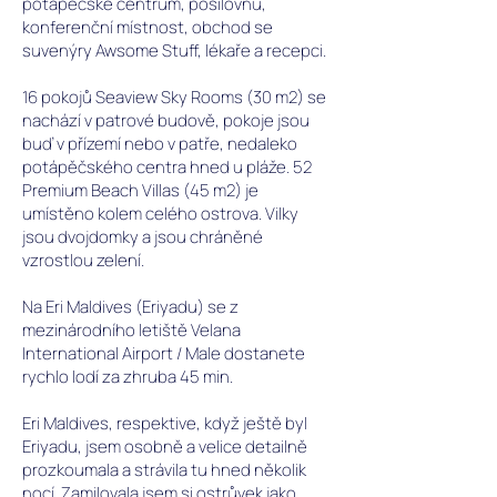
potápěčské centrum, posilovnu,
konferenční místnost, obchod se
suvenýry Awsome Stuff, lékaře a recepci.
16 pokojů Seaview Sky Rooms (30 m2) se
nachází v patrové budově, pokoje jsou
buď v přízemí nebo v patře, nedaleko
potápěčského centra hned u pláže. 52
Premium Beach Villas (45 m2) je
umístěno kolem celého ostrova. Vilky
jsou dvojdomky a jsou chráněné
vzrostlou zelení.
Na Eri Maldives (Eriyadu) se z
mezinárodního letiště Velana
International Airport / Male dostanete
rychlo lodí za zhruba 45 min.
Eri Maldives, respektive, když ještě byl
Eriyadu, jsem osobně a velice detailně
prozkoumala a strávila tu hned několik
nocí. Zamilovala jsem si ostrůvek jako