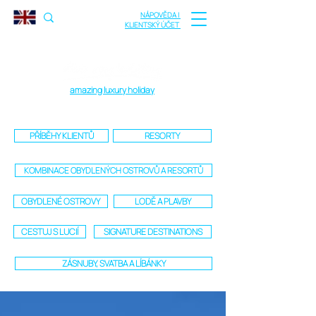
NÁPOVĚDA |
KLIENTSKÝ ÚČET
amazing luxury holiday
PŘÍBĚHY KLIENTŮ
RESORTY
KOMBINACE OBYDLENÝCH OSTROVŮ A RESORTŮ
OBYDLENÉ OSTROVY
LODĚ A PLAVBY
CESTUJ S LUCIÍ
SIGNATURE DESTINATIONS
ZÁSNUBY, SVATBA A LÍBÁNKY