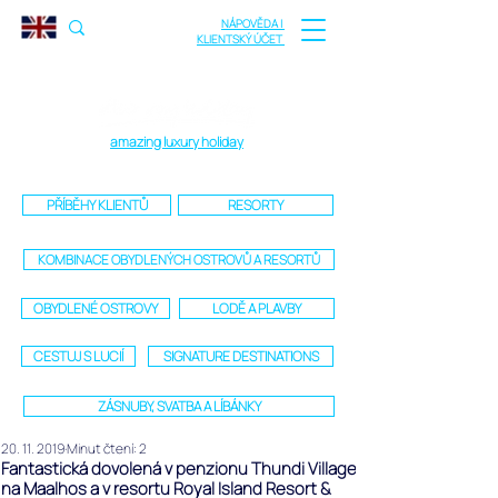
NÁPOVĚDA |
KLIENTSKÝ ÚČET
amazing luxury holiday
PŘÍBĚHY KLIENTŮ
RESORTY
KOMBINACE OBYDLENÝCH OSTROVŮ A RESORTŮ
OBYDLENÉ OSTROVY
LODĚ A PLAVBY
CESTUJ S LUCIÍ
SIGNATURE DESTINATIONS
ZÁSNUBY, SVATBA A LÍBÁNKY
20. 11. 2019
Minut čtení: 2
Fantastická dovolená v penzionu Thundi Village
na Maalhos a v resortu Royal Island Resort &