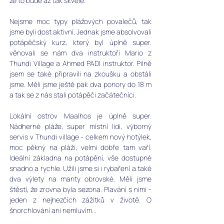
že to bude až tak skvělé. 
Nejsme moc typy plážových povalečů, tak 
jsme byli dost aktivní. Jednak jsme absolvovali 
potápěčský kurz, který byl úplně super. 
věnovali se nám dva instruktoři Mario z 
Thundi Village a Ahmed PADI instruktor. Pilně 
jsem se také připravili na zkoušku a obstáli 
jsme. Měli jsme ještě pak dva ponory do 18 m 
a tak se z nás stali potápěči začátečníci. 
Lokální ostrov Maalhos je úplně super. 
Nádherné pláže, super místní lidi, výborný 
servis v Thundi village - celkem nový hotýlek, 
moc pěkný na pláži, velmi dobře tam vaří. 
Ideální základna na potápění, vše dostupné 
snadno a rychle. Užili jsme si i rybaření a také 
dva výlety na manty obrovské. Měli jsme 
štěstí, že zrovna byla sezona. Plavání s nimi - 
jeden z nejhezčích zážitků v životě. O 
šnorchlování ani nemluvím...