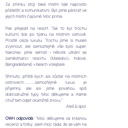
Za zmínku stojí také místní lidé naprosto 
přátelští a komunikativní. Byli jsme párkrát ve 
jejich místní čajovně. Moc prima. 
Pak přejezd na resort. Tak to byl trochu 
kulturní šok po týdnu na místním ostrově. 
Prostě oáza luxusu. Trochu jsme si museli 
zvyknout, ale samozřejmě vše bylo super. 
Nakonec jsme sehráli i několik utkání se 
zaměstnanci resortu (Maledivci, Indové, 
Bangladéšané) v beach volejbale. 
Shrnuto, příště bych asi zůstal na místních 
ostrovech...………..samozřejmě luxus je 
příjemný, ale asi jsme povahou spíš 
dobrodružné typy. Moc děkujeme a máme 
chuť tam odjet okamžitě znovu." 
Aleš & spol.
OWH odpovídá:
 "Moc děkujeme za krásnou 
recenzi a fotky. Jsem moc ráda, že se vám na 