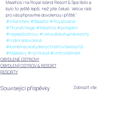
Maalhos i na Royal Island Resort & Spa líbilo a 
bylo to ještě lepší, než jste čekali. Velice rádi 
pro vás připravíme dovolenou i příště."
#VillaHotels
#Baaatol
#RoyalIsland
#ThundiVillage
#Maalhos
#potápění
#nejlepšíostrovy
#cenovědostupnéresorty
#rodinnádovolená
#kombinaceobydlenýchostrovůaresortů
#Maledivy
#rychloloď
#vnitrostátnílet
OBYDLENÉ OSTROVY
OBYDLENÝ OSTROV & RESORT
RESORTY
Související příspěvky
Zobrazit vše