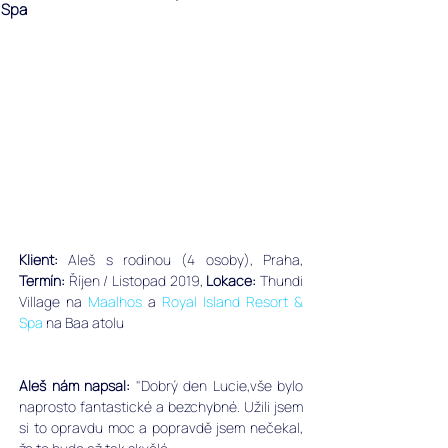
Spa
Klient: 
Aleš s rodinou (4 osoby), Praha, 
Termín:
 Říjen / Listopad 2019, 
Lokace: 
Thundi 
Village na 
Maalhos
 a
Royal Island Resort & 
Spa
 na Baa atolu
Aleš nám napsal: 
"Dobrý den Lucie,vše bylo 
naprosto fantastické a bezchybné. Užili jsem 
si to opravdu moc a popravdě jsem nečekal, 