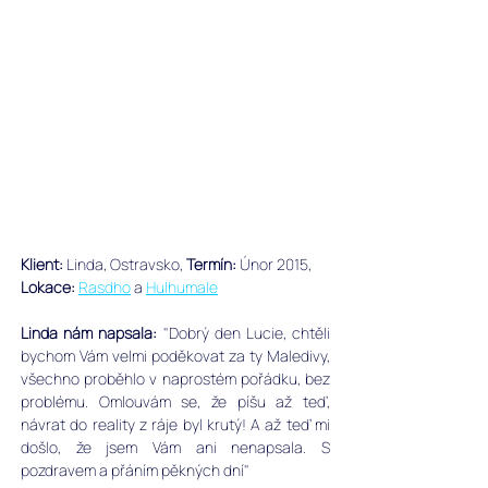
Klient: 
Linda, Ostravsko, 
Termín:
 Únor 2015, 
Lokace:
Rasdho
 a 
Hulhumale
Linda nám napsala: 
"Dobrý den Lucie, chtěli 
bychom Vám velmi poděkovat za ty Maledivy, 
všechno proběhlo v naprostém pořádku, bez 
problému. Omlouvám se, že píšu až teď, 
návrat do reality z ráje byl krutý! A až teď mi 
došlo, že jsem Vám ani nenapsala. S 
pozdravem a přáním pěkných dní"