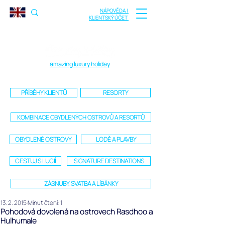
NÁPOVĚDA |
KLIENTSKÝ ÚČET
amazing luxury holiday
PŘÍBĚHY KLIENTŮ
RESORTY
KOMBINACE OBYDLENÝCH OSTROVŮ A RESORTŮ
OBYDLENÉ OSTROVY
LODĚ A PLAVBY
CESTUJ S LUCIÍ
SIGNATURE DESTINATIONS
ZÁSNUBY, SVATBA A LÍBÁNKY
13. 2. 2015
Minut čtení: 1
Pohodová dovolená na ostrovech Rasdhoo a
Hulhumale