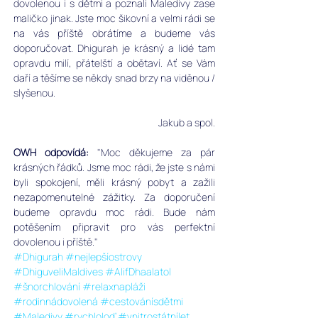
dovolenou i s dětmi a poznali Maledivy zase 
maličko jinak. Jste moc šikovní a velmi rádi se 
na vás příště obrátíme a budeme vás 
doporučovat. Dhigurah je krásný a lidé tam 
opravdu milí, přátelští a obětaví. Ať se Vám 
daří a těšíme se někdy snad brzy na viděnou / 
slyšenou. 
Jakub a spol.
OWH odpovídá: 
"Moc děkujeme za pár 
krásných řádků. Jsme moc rádi, že jste s námi 
byli spokojení, měli krásný pobyt a zažili 
nezapomenutelné zážitky. Za doporučení 
budeme opravdu moc rádi. Bude nám 
potěšením připravit pro vás perfektní 
dovolenou i příště."
#Dhigurah
#nejlepšíostrovy
#DhiguveliMaldives
#AlifDhaalatol
#šnorchlování
#relaxnapláži
#rodinnádovolená
#cestovánísdětmi
#Maledivy
#rychloloď
#vnitrostátnílet