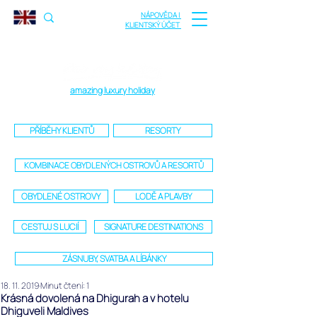
NÁPOVĚDA |
KLIENTSKÝ ÚČET
amazing luxury holiday
PŘÍBĚHY KLIENTŮ
RESORTY
KOMBINACE OBYDLENÝCH OSTROVŮ A RESORTŮ
OBYDLENÉ OSTROVY
LODĚ A PLAVBY
CESTUJ S LUCIÍ
SIGNATURE DESTINATIONS
ZÁSNUBY, SVATBA A LÍBÁNKY
18. 11. 2019
Minut čtení: 1
Krásná dovolená na Dhigurah a v hotelu
Dhiguveli Maldives