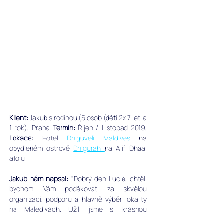
Klient:
 Jakub s rodinou (5 osob (děti 2x 7 let  a 
1 rok), Praha 
Termín:
 Říjen / Listopad 2019, 
Lokace:
 Hotel 
Dhiguveli Maldives
 na 
obydleném ostrově 
Dhigurah
na Alif Dhaal 
atolu
Jakub nám napsal: 
"Dobrý den Lucie, chtěli 
bychom Vám poděkovat za skvělou 
organizaci, podporu a hlavně výběr lokality 
na Maledivách. Užili jsme si krásnou 