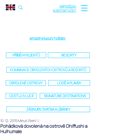
NÁPOVĚDA |
KLIENTSKÝ ÚČET
amazing luxury holiday
PŘÍBĚHY KLIENTŮ
RESORTY
KOMBINACE OBYDLENÝCH OSTROVŮ A RESORTŮ
OBYDLENÉ OSTROVY
LODĚ A PLAVBY
CESTUJ S LUCIÍ
SIGNATURE DESTINATIONS
ZÁSNUBY, SVATBA A LÍBÁNKY
10. 12. 2015
Minut čtení: 1
Pohádková dovolená na ostrově Dhiffushi a
Hulhumale