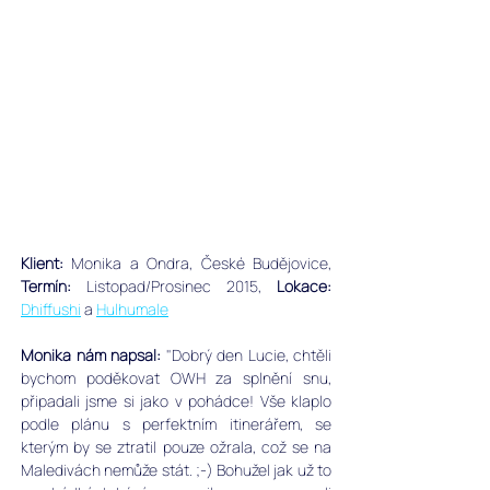
Klient:
 Monika a Ondra, České Budějovice, 
Termín:
 Listopad/Prosinec 2015, 
Lokace:
Dhiffushi
 a 
Hulhumale
Monika nám napsal:
 "Dobrý den Lucie, chtěli 
bychom poděkovat OWH za splnění snu, 
připadali jsme si jako v pohádce! Vše klaplo 
podle plánu s perfektním itinerářem, se 
kterým by se ztratil pouze ožrala, což se na 
Maledivách nemůže stát. ;-) Bohužel jak už to 