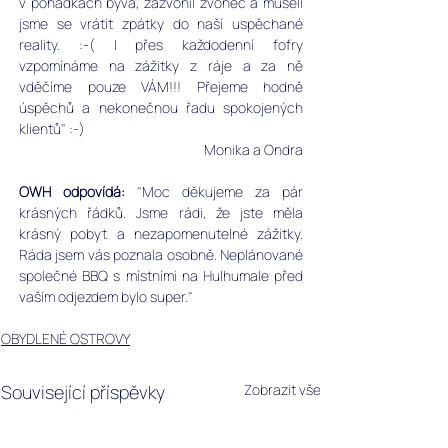
v pohádkách bývá, zazvonil zvonec a museli 
jsme se vrátit zpátky do naší uspěchané 
reality. :-( I přes každodenní fofry 
vzpomínáme na zážitky z ráje a za ně 
vděčíme pouze VÁM!!! Přejeme hodně 
úspěchů a nekonečnou řadu spokojených 
klientů" :-)
Monika a Ondra
OWH odpovídá: 
"Moc děkujeme za pár 
krásných řádků. Jsme rádi, že jste měla 
krásný pobyt a nezapomenutelné zážitky. 
Ráda jsem vás poznala osobně. Neplánované 
společné BBQ s místními na Hulhumale před 
vaším odjezdem bylo super."
OBYDLENÉ OSTROVY
Související příspěvky
Zobrazit vše