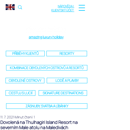
NÁPOVĚDA |
KLIENTSKÝ ÚČET
amazing luxury holiday
PŘÍBĚHY KLIENTŮ
RESORTY
KOMBINACE OBYDLENÝCH OSTROVŮ A RESORTŮ
OBYDLENÉ OSTROVY
LODĚ A PLAVBY
CESTUJ S LUCIÍ
SIGNATURE DESTINATIONS
ZÁSNUBY, SVATBA A LÍBÁNKY
11. 7. 2021
Minut čtení: 1
Dovolená na Thulhagiri Island Resort na
severním Male atolu na Maledivách