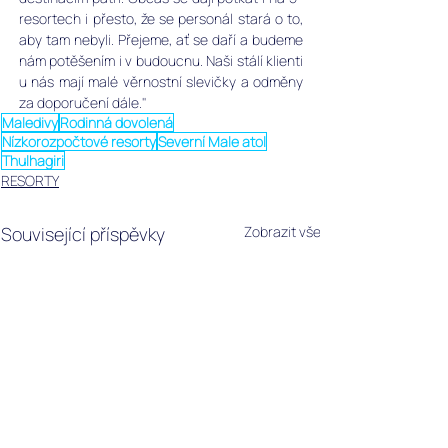
resortech i přesto, že se personál stará o to, 
aby tam nebyli. 
Přejeme, ať se daří a budeme 
nám potěšením i v budoucnu. Naši stálí klienti 
u nás mají malé věrnostní slevičky a odměny 
za doporučení dále."
Maledivy
Rodinná dovolená
Nízkorozpočtové resorty
Severní Male atol
Thulhagiri
RESORTY
Související příspěvky
Zobrazit vše