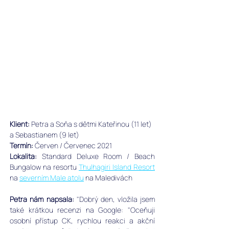
Klient: 
Petra a Soňa s dětmi 
Kateřinou (11 let) 
a Sebastianem (9 let)
Termín:
 Červen / Červenec 2021
Lokalita: 
Standard Deluxe Room / Beach 
Bungalow na 
resortu 
Thulhagiri Island Resort
na 
severním Male atolu
 na Maledivách
Petra nám napsala: 
"
Dobrý den, vložila jsem 
také krátkou recenzi na Google: "
Oceňuji 
osobní přístup CK, rychlou reakci a akční 