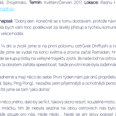
š, Znojemsko, ﻿
Termín: 
Květen/Červen 2017, 
Lokace:
 Rashu H
inadhoo
apsali: 
"Dobrý den. Konečně se k tomu dostávám, protože návra
těla bych vám moc poděkovat za skvělý přístup a rychlou komunik
elice hodila.
4 dni a zvolili jsme si na první polovinu ostrůvek Dhiffushi a n
že jsme se vydali na konci května a zrovna začal Ramadan, hn
 se kupuji lístky na veřejné trajekty zjistili, že naše loď na ostr
a ta obratem zařídila speed boat, takže prvotní krize byla zažehnán
dherné a mají něco do sebe. První týden nám pár dnů propršelo, t
rd, šipky, Ping Pong), nezažila jsem příjemnější a ochotnější person
tili jsme se tam "jako doma".
něco jiného, dalo by se říct, takový skoro resort, kouzelné místo, 
 mráčku, tím že nebyla sezóna na obou ostrovech nás bylo 
že pouze pro nás, nikde nikdo... Nedá se ani slovy popsat ja