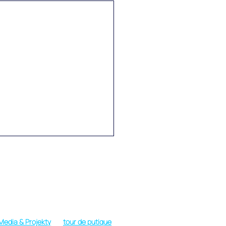
Provozní doba
Pondělí - Sobota: 09:00 do 19:00 h.
Neděle: Pouze v nouzi nebo VIP
Media & Projekty
tour de putique