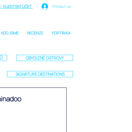
| KLIENTSKÝ ÚČET
Přihlásit se
KDO JSME
RECENZE
POPTÁVKA
TŮ
OBYDLENÉ OSTROVY
SIGNATURE DESTINATIONS
hinadoo