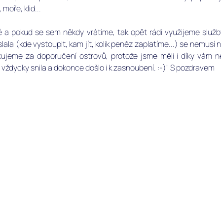
oře, klid... 
 a pokud se sem někdy vrátíme, tak opět rádi využijeme služby
ala (kde vystoupit, kam jít, kolik peněz zaplatíme...) se nemusí ni
ujeme za doporučení ostrovů, protože jsme měli i díky vám 
 vždycky snila a dokonce došlo i k zasnoubení. :-)" S pozdravem