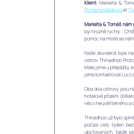
Klient:
 Markéta & Tomá
Plumeria Maldives
 at 
Th
Markéta & Tomáš nám n
byl hrozně rychlý... Ch
pomoc na místě se nám v
Naše dovolená byla na 1
ostrov Thinadhoo.Proto
Male jsme u přepážky, kde
jsme kontaktovali Lucii 
Oba dva ostrovy jsou ná
hotelové přízemí (billia
něco neuvěřitelného a cí
Thinadhoo už bylo úplně 
počasí celý týden bez
ubytovaných, takže plá