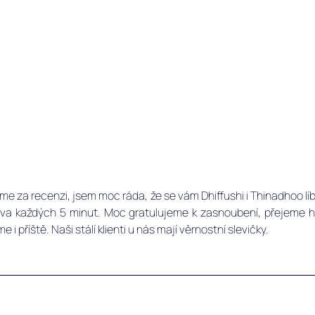
me za recenzi, jsem moc ráda, že se vám Dhiffushi i Thinadhoo líb
a každých 5 minut. Moc gratulujeme k zasnoubení, přejeme hod
i příště. Naši stálí klienti u nás mají věrnostní slevičky.