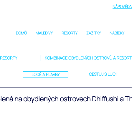
NÁPOVĚDA 
DOMŮ
MALEDIVY
RESORTY
ZÁŽITKY
NABÍDKY
RESORTY
KOMBINACE OBYDLENÝCH OSTROVŮ A RESOR
CESTUJ S LUCIÍ
LODĚ A PLAVBY
ená na obydlených ostrovech Dhiffushi a T