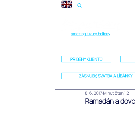
amazing luxury holiday
PŘÍBĚHY KLIENTŮ
ZÁSNUBY, SVATBA A LÍBÁNKY
8. 6. 2017
Minut čtení: 2
Ramadán a dovol