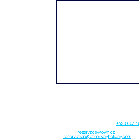
Kontakt
Cestovní kancelář a cestovní agentura
Telefon | Viber | WhatsApp:
+420 603 4
E-mail:
rezervace@owh.cz
reservation@otherwayholiday.com