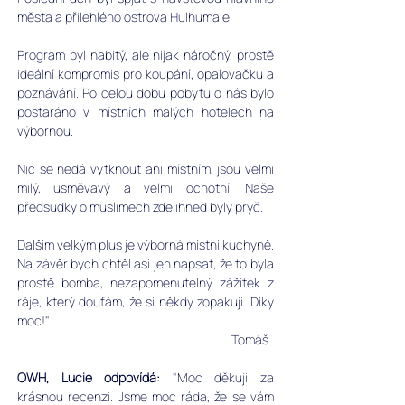
města a přilehlého ostrova Hulhumale. 
Program byl nabitý, ale nijak náročný, prostě 
ideální kompromis pro koupání, opalovačku a 
poznávání. Po celou dobu pobytu o nás bylo 
postaráno v místních malých hotelech na 
výbornou. 
Nic se nedá vytknout ani místním, jsou velmi 
milý, usměvavý a velmi ochotní. Naše 
předsudky o muslimech zde ihned byly pryč. 
Dalším velkým plus je výborná místní kuchyně. 
Na závěr bych chtěl asi jen napsat, že to byla 
prostě bomba, nezapomenutelný zážitek z 
ráje, který doufám, že si někdy zopakuji. Díky 
moc!"
Tomáš  
OWH, Lucie odpovídá:
 "Moc děkuji za 
krásnou recenzi. Jsme moc ráda, že se vám 