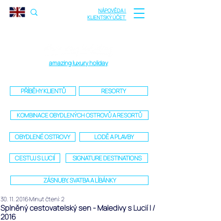
NÁPOVĚDA |
KLIENTSKÝ ÚČET
amazing luxury holiday
PŘÍBĚHY KLIENTŮ
RESORTY
KOMBINACE OBYDLENÝCH OSTROVŮ A RESORTŮ
OBYDLENÉ OSTROVY
LODĚ A PLAVBY
CESTUJ S LUCIÍ
SIGNATURE DESTINATIONS
ZÁSNUBY, SVATBA A LÍBÁNKY
30. 11. 2016
Minut čtení: 2
Splněný cestovatelský sen - Maledivy s Lucií I /
2016