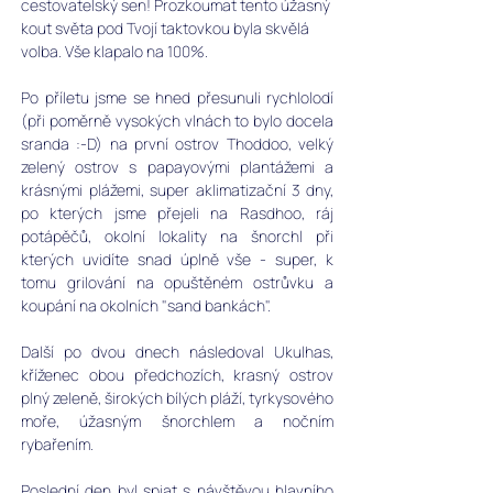
cestovatelský sen! Prozkoumat tento úžasný 
kout světa pod Tvojí taktovkou byla skvělá 
volba. Vše klapalo na 100%. 
Po příletu jsme se hned přesunuli rychlolodí 
(při poměrně vysokých vlnách to bylo docela 
sranda :-D) na první ostrov Thoddoo, velký 
zelený ostrov s papayovými plantážemi a 
krásnými plážemi, super aklimatizační 3 dny, 
po kterých jsme přejeli na Rasdhoo, ráj 
potápěčů, okolní lokality na šnorchl při 
kterých uvidíte snad úplně vše - super, k 
tomu grilování na opuštěném ostrůvku a 
koupání na okolních "sand bankách". 
Další po dvou dnech následoval Ukulhas, 
kříženec obou předchozích, krasný ostrov 
plný zeleně, širokých bílých pláží, tyrkysového 
moře, úžasným šnorchlem a nočním 
rybařením. 
Poslední den byl spjat s návštěvou hlavního 