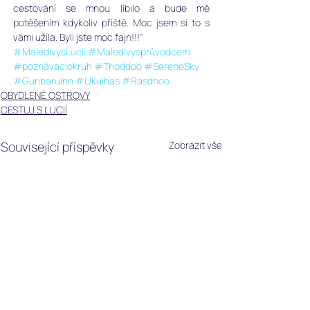
cestování se mnou líbilo a bude mě 
potěšením kdykoliv příště. Moc jsem si to s 
vámi užila. Byli jste moc fajn!!!"
#MaledivysLucií
#Maledivysprůvodcem
#poznávacíokruh
#Thoddoo
#SereneSky
#GunbaruInn
#Ukulhas
#Rasdhoo
OBYDLENÉ OSTROVY
CESTUJ S LUCIÍ
Související příspěvky
Zobrazit vše