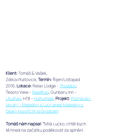
Klient: 
Tomáš & Vašek, 
Zdíkov/Katovice, ﻿
Termín:
 Říjen/Listopad 
2016, 
Lokace:
 Relax Lodge - 
Thoddoo
, 
Tesoro View - 
Rasdhoo
, Gunbaru Inn - 
Ukulhas
, H78 - 
Hulhumale
, 
Projekt:
Poznávací 
okruh I - Maledivy s Lucií aneb Maledivy s 
česky hovořícím průvodcem
Tomáš nám napsal: "
Milá Lucko, chtěl bych 
tě hned na začátku poděkovat za splnění 