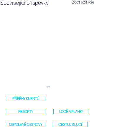
Související příspěvky
Zobrazit vše
PŘÍBĚHY KLIENTŮ
RESORTY
LODĚ A PLAVBY
OBYDLENÉ OSTROVY
CESTUJ S LUCIÍ