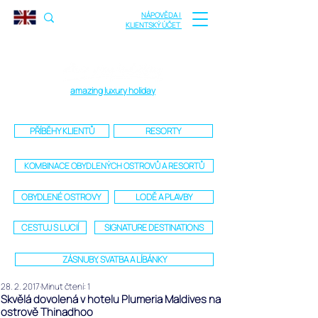
NÁPOVĚDA |
KLIENTSKÝ ÚČET
amazing luxury holiday
PŘÍBĚHY KLIENTŮ
RESORTY
KOMBINACE OBYDLENÝCH OSTROVŮ A RESORTŮ
OBYDLENÉ OSTROVY
LODĚ A PLAVBY
CESTUJ S LUCIÍ
SIGNATURE DESTINATIONS
ZÁSNUBY, SVATBA A LÍBÁNKY
28. 2. 2017
Minut čtení: 1
Skvělá dovolená v hotelu Plumeria Maldives na
ostrově Thinadhoo