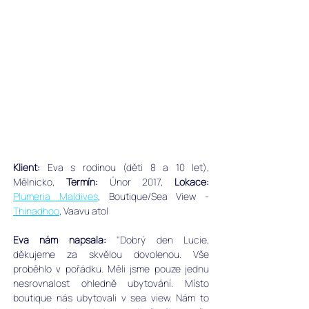
Klient:
 Eva s rodinou (děti 8 a 10 let), 
Mělnicko, 
﻿Termín:
 Únor 2017,
 Lokace:
Plumeria Maldives
, Boutique/Sea View - 
Thinadhoo
, Vaavu atol
Eva nám napsala:
 "Dobrý den Lucie, 
děkujeme za skvělou dovolenou. Vše 
proběhlo v pořádku. Měli jsme pouze jednu 
nesrovnalost ohledně ubytování. Místo 
boutique nás ubytovali v sea view. Nám to 