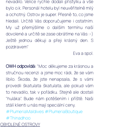
nevadilo. Velice rychle dodali přistýlku a vše 
bylo o.k. Personál hotelu byl neuvěřitelně milý 
a ochotný. Ostrov je super. Přesně to, co jsme 
hledali. Určitě Vás doporučujeme i ostatním. 
My už přemýšlíme o dalším termínu naší 
dovolené a určitě se zase obrátíme na Vás :-) 
Ještě jednou děkuji a přeji krásný den. S 
pozdravem" 
Eva a spol.
OWH odpovídá: 
"Moc děkujeme za krásnou a 
stručnou recenzi a jsme moc rádi, že se vám 
líbilo. Škoda, že jste nenapsala, že s vámi 
provedli škatulata škatulata, ale pokud vám 
to nevadilo, tak v pořádku. Stejně ale dostali 
"huláka". Bude nám potěšením i příště. Naši 
stálí klienti u nás mají speciální ceny.
#PlumeriaMaldives
#PlumeriaBoutique
#Thinadhoo
OBYDLENÉ OSTROVY