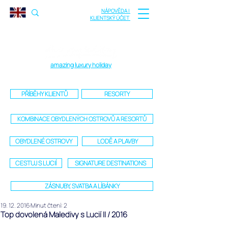
NÁPOVĚDA |
KLIENTSKÝ ÚČET
amazing luxury holiday
PŘÍBĚHY KLIENTŮ
RESORTY
KOMBINACE OBYDLENÝCH OSTROVŮ A RESORTŮ
OBYDLENÉ OSTROVY
LODĚ A PLAVBY
CESTUJ S LUCIÍ
SIGNATURE DESTINATIONS
ZÁSNUBY, SVATBA A LÍBÁNKY
19. 12. 2016
Minut čtení: 2
Top dovolená Maledivy s Lucií II / 2016