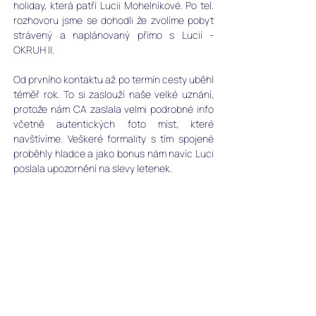
holiday, která patří Lucii Mohelníkové. Po tel. 
rozhovoru jsme se dohodli že zvolíme pobyt 
strávený a naplánovaný přímo s Lucií - 
OKRUH II. 
Od prvního kontaktu až po termín cesty uběhl 
téměř rok. To si zaslouží naše velké uznání, 
protože nám CA zaslala velmi podrobné info 
včetně autentických foto míst, které 
navštívíme. Veškeré formality s tím spojené 
proběhly hladce a jako bonus nám navíc Luci 
poslala upozornění na slevy letenek. 