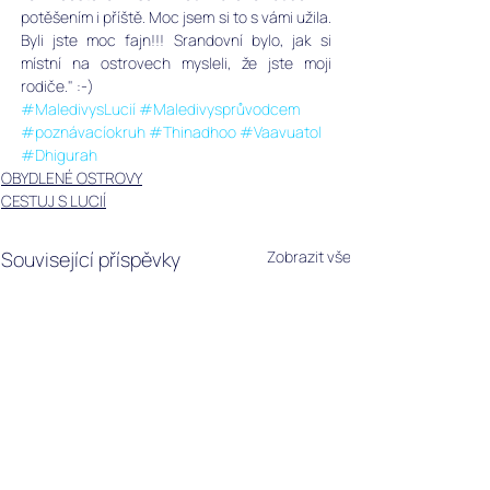
potěšením i příště. Moc jsem si to s vámi užila. 
Byli jste moc fajn!!! Srandovní bylo, jak si 
místní na ostrovech mysleli, že jste moji 
rodiče." :-)
#MaledivysLucií
#Maledivysprůvodcem
#poznávacíokruh
#Thinadhoo
#Vaavuatol
#Dhigurah
OBYDLENÉ OSTROVY
CESTUJ S LUCIÍ
Související příspěvky
Zobrazit vše