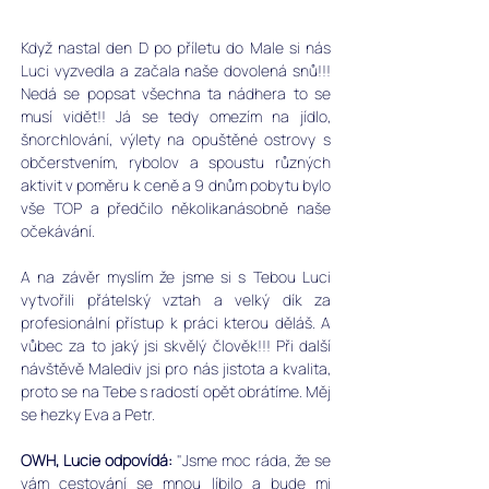
Když nastal den D po příletu do Male si nás 
Luci vyzvedla a začala naše dovolená snů!!! 
Nedá se popsat všechna ta nádhera to se 
musí vidět!! Já se tedy omezím na jídlo, 
šnorchlování, výlety na opuštěné ostrovy s 
občerstvením, rybolov a spoustu různých 
aktivit v poměru k ceně a 9 dnům pobytu bylo 
vše TOP a předčilo několikanásobně naše 
očekávání.
A na závěr myslím že jsme si s Tebou Luci 
vytvořili přátelský vztah a velký dík za 
profesionální přístup k práci kterou děláš. A 
vůbec za to jaký jsi skvělý člověk!!! Při další 
návštěvě Malediv jsi pro nás jistota a kvalita, 
proto se na Tebe s radostí opět obrátíme. Měj 
se hezky Eva a Petr.
OWH, Lucie odpovídá:
 "Jsme moc ráda, že se 
vám cestování se mnou líbilo a bude mi 