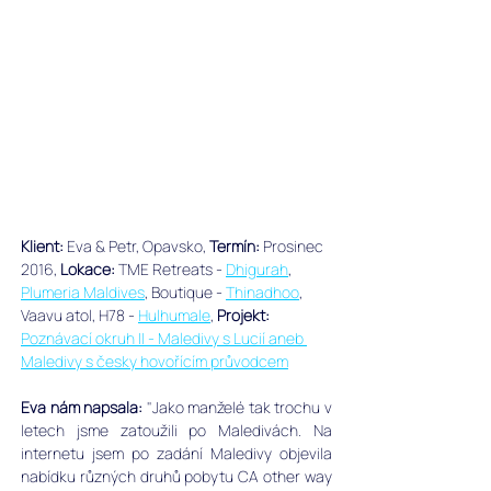
Klient: 
Eva & Petr, Opavsko, ﻿
Termín:
 Prosinec 
2016, 
Lokace:
 TME Retreats - 
Dhigurah
, 
Plumeria Maldives
, Boutique - 
Thinadhoo
, 
Vaavu atol, H78 - 
Hulhumale
, 
Projekt:
Poznávací okruh II - Maledivy s Lucií aneb 
Maledivy s česky hovořícím průvodcem
Eva nám napsala: 
"Jako manželé tak trochu v 
letech jsme zatoužili po Maledivách. Na 
internetu jsem po zadání Maledivy objevila 
nabídku různých druhů pobytu CA other way 