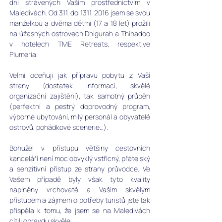
dní strávených Vašim prostřednictvím v 
Maledivách. Od 3.11. do 13.11. 2016 jsem se svou 
manželkou a dvěma dětmi (17 a 18 let) prožili 
na úžasných ostrovech Dhigurah a Thinadoo 
v hotelech TME Retreats, respektive 
Plumeria. 
Velmi oceňuji jak přípravu pobytu z Vaší 
strany (dostatek informací, skvělé 
organizační zajištění), tak samotný průběh 
(perfektní a pestrý doprovodný program, 
výborné ubytování, milý personál a obyvatelé 
ostrovů, pohádkové scenérie…). 
Bohužel v přístupu většiny cestovních 
kanceláří není moc obvyklý vstřícný, přátelský 
a senzitivní přístup ze strany průvodce. Ve 
Vašem případě byly však tyto kvality 
naplněny vrchovatě a Vaším skvělým 
přístupem a zájmem o potřeby turistů jste tak 
přispěla k tomu, že jsem se na Maledivách 
cítili opravdu skvěle. 