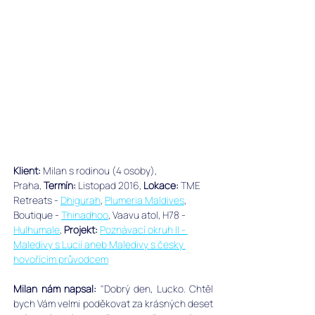
Klient: 
Milan s rodinou (4 osoby), 
Praha, ﻿
Termín:
 Listopad 2016, 
Lokace:
 TME 
Retreats - 
Dhigurah
, 
Plumeria Maldives
, 
Boutique - 
Thinadhoo
, Vaavu atol, H78 - 
Hulhumale
, 
Projekt:
Poznávací okruh II - 
Maledivy s Lucií aneb Maledivy s česky 
hovořícím průvodcem
Milan nám napsal: 
"Dobrý den, Lucko. Chtěl 
bych Vám velmi poděkovat za krásných deset 