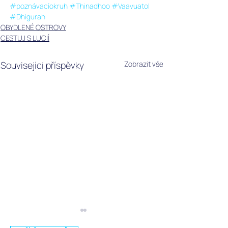
#poznávacíokruh
#Thinadhoo
#Vaavuatol
#Dhigurah
OBYDLENÉ OSTROVY
CESTUJ S LUCIÍ
Související příspěvky
Zobrazit vše