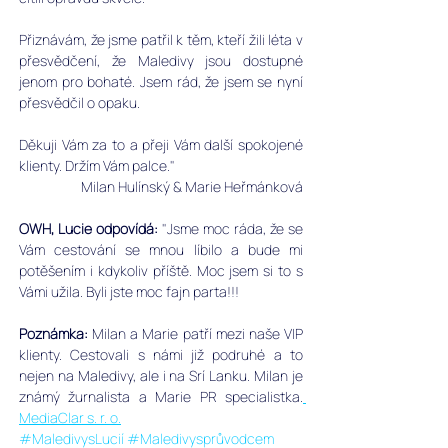
Přiznávám, že jsme patřil k těm, kteří žili léta v 
přesvědčení, že Maledivy jsou dostupné 
jenom pro bohaté. Jsem rád, že jsem se nyní 
přesvědčil o opaku. 
Děkuji Vám za to a přeji Vám další spokojené 
klienty. Držím Vám palce."
Milan Hulínský & Marie Heřmánková
OWH, Lucie odpovídá:
 "Jsme moc ráda, že se 
Vám cestování se mnou líbilo a bude mi 
potěšením i kdykoliv příště. Moc jsem si to s 
Vámi užila. Byli jste moc fajn parta!!! 
Poznámka:
 Milan a Marie patří mezi naše VIP 
klienty. Cestovali s námi již podruhé a to 
nejen na Maledivy, ale i na Srí Lanku. Milan je 
známý žurnalista a Marie PR specialistka.
MediaClar s. r. o.
#MaledivysLucií
#Maledivysprůvodcem