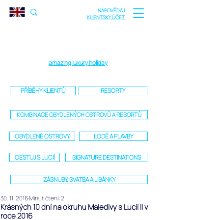
NÁPOVĚDA |
KLIENTSKÝ ÚČET
amazing luxury holiday
PŘÍBĚHY KLIENTŮ
RESORTY
KOMBINACE OBYDLENÝCH OSTROVŮ A RESORTŮ
OBYDLENÉ OSTROVY
LODĚ A PLAVBY
CESTUJ S LUCIÍ
SIGNATURE DESTINATIONS
ZÁSNUBY, SVATBA A LÍBÁNKY
30. 11. 2016
Minut čtení: 2
Krásných 10 dní na okruhu Maledivy s Lucií II v
roce 2016