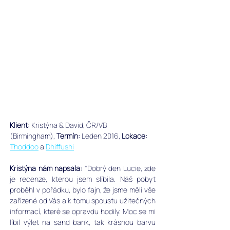
Klient:
 Kristýna & David, ČR/VB 
(Birmingham), ﻿
Termín:
 Leden 2016, 
Lokace:
Thoddoo
 a 
Dhiffushi
Kristýna nám napsala:
 "Dobrý den Lucie, zde 
je recenze, kterou jsem slíbila. Náš pobyt 
proběhl v pořádku, bylo fajn, že jsme měli vše 
zařízené od Vás a k tomu spoustu užitečných 
informací, které se opravdu hodily. Moc se mi 
líbil výlet na sand bank, tak krásnou barvu 