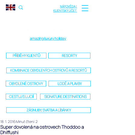
NÁPOVĚDA |
KLIENTSKÝ ÚČET
amazing luxury holiday
PŘÍBĚHY KLIENTŮ
RESORTY
KOMBINACE OBYDLENÝCH OSTROVŮ A RESORTŮ
OBYDLENÉ OSTROVY
LODĚ A PLAVBY
CESTUJ S LUCIÍ
SIGNATURE DESTINATIONS
ZÁSNUBY, SVATBA A LÍBÁNKY
18. 1. 2016
Minut čtení: 2
Super dovolená na ostrovech Thoddoo a
Dhiffushi