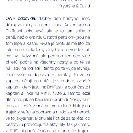
Krystýna & David
OWH odpovídá: 
"Dobrý den Kristýno, moc 
děkuji za fotky a recenzi. Local Adventure na 
Dhiffushi pokulhává, ale je to tam spíše o 
ceně, než o kvalitě. Ostatní penziony jsou na 
tom lépe a Rashu Hiyaa je profi. Je mě líto, že 
jste museli čekat, my vždy hlásíme vše tak jak 
má být. Když má ale penzion ten den více 
příletů, počká na všechny hosty a po té se 
náklady na loď sdílí, tím to po té vyjde levněji. 
Jóóó veřejná doprava – trajekty, to že si 
kapitáni dělají, co chtějí, je standard, zvláště 
kapitán, který jezdí na Dhiffushi a dost často i 
kapitán a linka na Alif Alif Atolu. Tam to jezdí 
dle toho, jak se Kapi ráno probudí. Někdy fakt 
masakr. Ještě, že máme rychlo lodě. Hold jsou 
trajekty veřejná doprava a nikdo za ní neručí. 
Je to jakýsi risk. Mohu ale říct, že za ta léta, co 
cestovku provozuji, trajekty jely, tak jak měly, 
v 90% případů. Občas se stane, že trajekt 