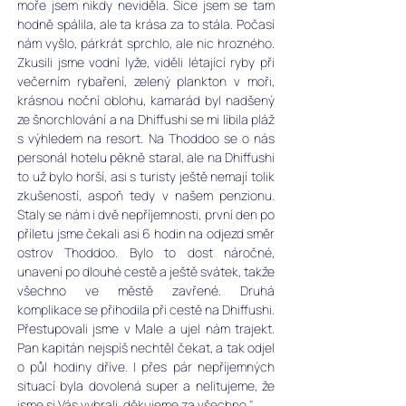
moře jsem nikdy neviděla. Sice jsem se tam 
hodně spálila, ale ta krása za to stála. Počasí 
nám vyšlo, párkrát sprchlo, ale nic hrozného. 
Zkusili jsme vodní lyže, viděli létající ryby při 
večerním rybaření, zelený plankton v moři, 
krásnou noční oblohu, kamarád byl nadšený 
ze šnorchlování a na Dhiffushi se mi líbila pláž 
s výhledem na resort. Na Thoddoo se o nás 
personál hotelu pěkně staral, ale na Dhiffushi 
to už bylo horší, asi s turisty ještě nemají tolik 
zkušeností, aspoň tedy v našem penzionu. 
Staly se nám i dvě nepříjemnosti, první den po 
příletu jsme čekali asi 6 hodin na odjezd směr 
ostrov Thoddoo. Bylo to dost náročné, 
unavení po dlouhé cestě a ještě svátek, takže 
všechno ve městě zavřené. Druhá 
komplikace se přihodila při cestě na Dhiffushi. 
Přestupovali jsme v Male a ujel nám trajekt. 
Pan kapitán nejspíš nechtěl čekat, a tak odjel 
o půl hodiny dříve. I přes pár nepříjemných 
situací byla dovolená super a nelitujeme, že 
jsme si Vás vybrali, děkujeme za všechno."  