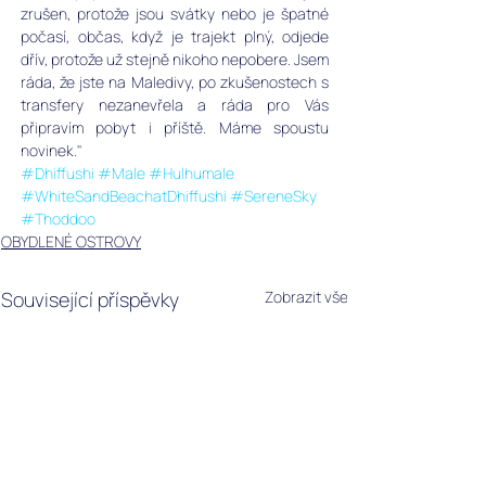
zrušen, protože jsou svátky nebo je špatné 
počasí, občas, když je trajekt plný, odjede 
dřív, protože už stejně nikoho nepobere. Jsem 
ráda, že jste na Maledivy, po zkušenostech s 
transfery nezanevřela a ráda pro Vás 
připravím pobyt i příště. Máme spoustu 
novinek."
#Dhiffushi
#Male
#Hulhumale
#WhiteSandBeachatDhiffushi
#SereneSky
#Thoddoo
OBYDLENÉ OSTROVY
Související příspěvky
Zobrazit vše