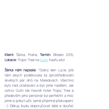
Klient:
 Šárka, Praha, 
﻿Termín:
 Březen 2015,
Lokace: 
Tropic Tree na 
Gulhi
, Kaafu atol
Šárka nám napsala:
 "Dobrý den Lucie, píši 
Vám abych poděkovala za zprostředkování 
skvělých pár dnů na Maledivách. Všechno 
bylo nad očekávání a byli jsme nadšeni. Jak 
ostrov Gulhi tak hlavně hotel Tropic Tree a 
především jeho personál byl perfektní a moc 
jsme si pobyt užili, samá příjemná překvapení. 
:-) Děkuji, budu doporučovat dále a doufat, 