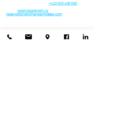
Telefon | Viber | WhatsApp:
+420 603 495 565
E-mail:
rezervace@owh.cz
reservation@otherwayholiday.com
Praha, Česká republika
Provozní doba
Pondělí - Sobota: 09:00 do 19:00 h.
Neděle: Pouze v nouzi nebo VIP
Kompletní kontakty a informace
Koncese
Pojistka 2025/2026 a Garanční fond
Smluvní podmínky a Formuláře
Cookies & GDPR
Media & Projekty
tour de putique
Klientský účet
Newsletters
Maledivy luxusně nebo za rozumné peníze, s
"other way holiday" můžete obojí!