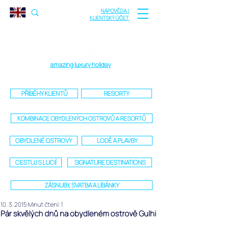
NÁPOVĚDA |
KLIENTSKÝ ÚČET
amazing luxury holiday
PŘÍBĚHY KLIENTŮ
RESORTY
KOMBINACE OBYDLENÝCH OSTROVŮ A RESORTŮ
OBYDLENÉ OSTROVY
LODĚ A PLAVBY
CESTUJ S LUCIÍ
SIGNATURE DESTINATIONS
ZÁSNUBY, SVATBA A LÍBÁNKY
10. 3. 2015
Minut čtení: 1
Pár skvělých dnů na obydleném ostrově Gulhi