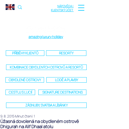
NÁPOVĚDA |
KLIENTSKÝ ÚČET
amazing luxury holiday
PŘÍBĚHY KLIENTŮ
RESORTY
KOMBINACE OBYDLENÝCH OSTROVŮ A RESORTŮ
OBYDLENÉ OSTROVY
LODĚ A PLAVBY
CESTUJ S LUCIÍ
SIGNATURE DESTINATIONS
ZÁSNUBY, SVATBA A LÍBÁNKY
9. 8. 2015
Minut čtení: 1
Úžasná dovolená na obydleném ostrově
Dhigurah na Alif Dhaal atolu