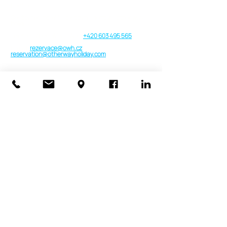
Kontakt
Cestovní kancelář a cestovní agentura other way
holiday
Telefon | Viber | WhatsApp:
+420 603 495 565
E-mail:
rezervace@owh.cz
reservation@otherwayholiday.com
Praha, Česká republika
Provozní doba
Pondělí - Sobota: 09:00 do 19:00 h.
Neděle: Pouze v nouzi nebo VIP
Kompletní kontakty a informace
Koncese
Pojistka 2025/2026 a Garanční fond
Smluvní podmínky a Formuláře
Cookies & GDPR
Media & Projekty
tour de putique
Klientský účet
Newsletters