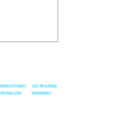
Provozní doba
Pondělí - Sobota: 09:00 do 19:00 h.
Neděle: Pouze v nouzi nebo VIP
Media & Projekty
tour de putique
lená snů a plná zážitků v
Klientský účet
Newsletters
rtu Adaaran Select
hupparu na Raa atolu na
divách
 můžete obojí!