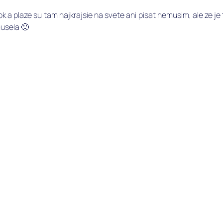
ok a plaze su tam najkrajsie na svete ani pisat nemusim, ale ze je t
usela 🙂 