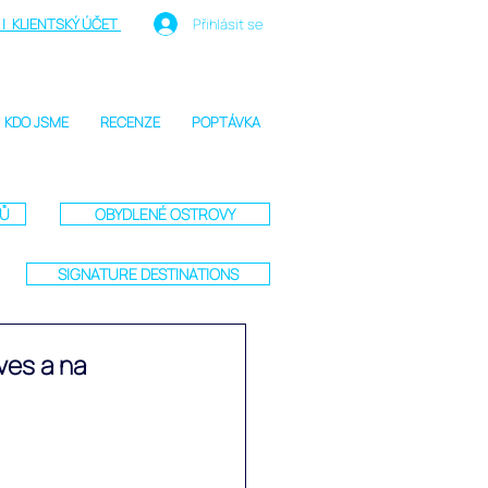
| KLIENTSKÝ ÚČET
Přihlásit se
KDO JSME
RECENZE
POPTÁVKA
TŮ
OBYDLENÉ OSTROVY
SIGNATURE DESTINATIONS
ves a na