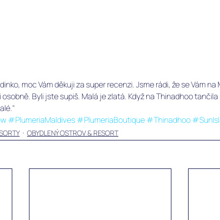
odinko, moc Vám děkuji za super recenzi. Jsme rádi, že se Vám na M
i osobně. Byli jste supiš. Malá je zlatá. Když na Thinadhoo tančila 
lé." 
ew
#PlumeriaMaldives
#PlumeriaBoutique
#Thinadhoo
#SunIs
SORTY
OBYDLENÝ OSTROV & RESORT