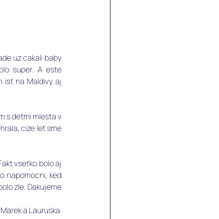
ade uz cakali baby 
olo super. A este 
st na Maldivy aj 
m s detmi miesta v 
rala, cize let sme 
akt vsetko bolo aj 
oo napomocni, ked 
bolo zle. Dakujeme 
Marek a Lauruska 