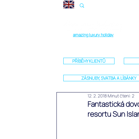
amazing luxury holiday
PŘÍBĚHY KLIENTŮ
ZÁSNUBY, SVATBA A LÍBÁNKY
12. 2. 2018
Minut čtení: 2
Fantastická dov
resortu Sun Isl