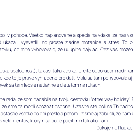
y boli v pohode. Vsetko naplanovane a specialna vdaka, ze nas vs
 ukazali, vysvetlili, no proste ziadne motanice a stres. To b
zyku, co mne vyhovovalo, ze uuuplne najviac. Cez vas mozem i
ruska spolocnost), tak asi taka klasika. Urcite odporucam rodinka
 kde to je prave vyhradene pre deti. Mala sa tam pohybovala aj h
lovek sa tam lepsie natiahne s dietatom na rukach. 
e rada, ze som nadabila na tvoju cestovku "other way holiday". F
j ze sme ta mohli spoznat osobne. Uzasne ste boli na Thinadh
astastie vsetko po dni preslo a potom uz sme aj zabudli, ze nam 
 vela klientov, ktorym sa bude pacit min tak ako nam. 
Dakujeme Radka, 