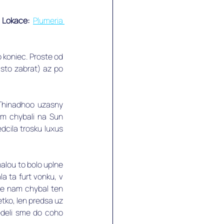
 
Lokace:
Plumeria 
 koniec. Proste od 
sto zabrat) az po 
 Thinadhoo uzasny 
am chybali na Sun 
dcila trosku luxus 
lou to bolo uplne 
a ta furt vonku, v 
ie nam chybal ten 
tko, len predsa uz 
edeli sme do coho 