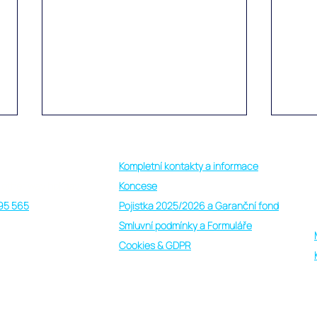
Kompletní kontakty a informace
 other way holiday
Koncese
95 565
Pojistka 2025/2026 a Garanční fond
Smluvní podmínky a Formuláře
Cookies & GDPR
Perfektní organizace a
Dovo
nezapomenutelná atmosféra
reso
na poznávačkách Srí Lanka s
Meed
Lucií a Seychely s Lucií, i na
Male
ě nebo za rozumné peníze, s "other way holiday"