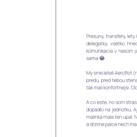
Presuny, transfery, let
delegatky, vsetko hned
komunikacia v nasom ja
sama 😂 
My sme leteli Aeroflot (
predu, pred tebou stena,
tak mali konfortnejsi. C
A co este, no som strasn
dopadlo na jednotku. A
malinka mala ten upal. N
a drzime palce nech mas