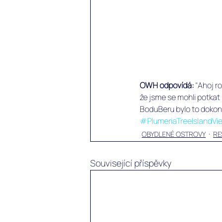
OWH odpovídá:
 "Ahoj r
že jsme se mohli potkat 
BoduBeru bylo to dokona
#PlumeriaTreeIslandVi
OBYDLENÉ OSTROVY
RE
Související příspěvky