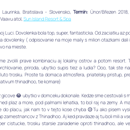
Laurinka, Bratislava - Slovensko, ﻿
Termín: 
Únor/Březen 2018,
, Vaavu atol, 
Sun Island Resort & Spa
oj Luci. Dovolenka bola top, super, fantasticka. Od zaciatku az po
dovolenky ( odpisovanie na moje maily s milion otazkami dali i
ovo na mieste. 
me zvolili prave kombinaciu aj lokalny ostrov a potom resort.
rchlovanie, priroda, ubytko supis tiez a ludia? Ooo, tak ste n
luto trosku. Proste ta domaca atmosfera, priatelsky pristup, pre
gativum thinadhoo, tie komare) 
z gicove 😂 ubytko v domceku dokonale. Kedze sme cestovali s ma
hned plaz a more, pod palmami lehatka, to bol raj na zemy. A mal
ide do placu, jak nam to v tejto kose chyba 😥Tu ako pisem vys
tup zamestnancov z Thinadhoo. Aj ked pravdaze aj tu boli mili a vse
uper cistucke, trosku starsie zariadenie oproti thinadhoo, ale v