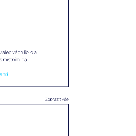
aledivách líbilo a 
s místními na 
land
Zobrazit vše