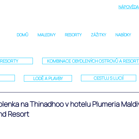
NÁPOVĚDA 
DOMŮ
MALEDIVY
RESORTY
ZÁŽITKY
NABÍDKY
RESORTY
KOMBINACE OBYDLENÝCH OSTROVŮ A RESOR
CESTUJ S LUCIÍ
LODĚ A PLAVBY
olenka na Thinadhoo v hotelu Plumeria Maldi
and Resort