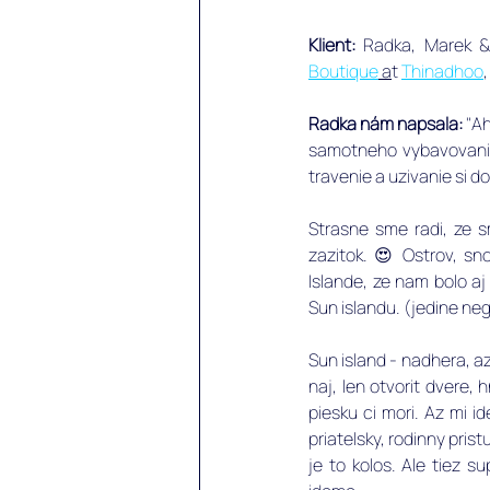
Klient:
 Radka, Marek & 
Boutique
 a
t 
Thinadhoo
Radka nám napsala: 
"Ah
samotneho vybavovania 
travenie a uzivanie si d
Strasne sme radi, ze s
zazitok. 😍 Ostrov, sno
Islande, ze nam bolo aj 
Sun islandu. (jedine ne
Sun island - nadhera, a
naj, len otvorit dvere, 
piesku ci mori. Az mi 
priatelsky, rodinny pris
je to kolos. Ale tiez s