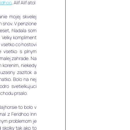
ridhoo
, Alif Alif atol
ie mojej skvelej 
 snov. V penzione 
eset, hladala som 
 Velky kompliment 
 vsetko co hostovi 
e vsetko s plnym 
malej zahrade. Na 
m korenim, niekedy 
uzasny zazitok a 
atko. Bolo na nej 
ro svetielkujuci 
dchodu prsalo.
ajhorsie to bolo v 
al z Feridhoo Inn 
vnym problemom je 
skolky tak ako to 