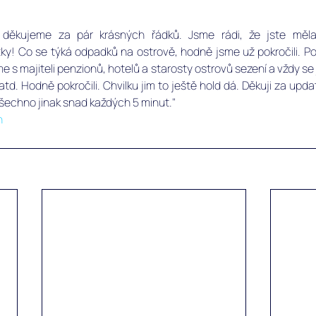
děkujeme za pár krásných řádků. Jsme rádi, že jste měla
y! Co se týká odpadků na ostrově, hodně jsme už pokročili. Po
 s majiteli penzionů, hotelů a starosty ostrovů sezení a vždy se 
td. Hodně pokročili. Chvilku jim to ještě hold dá. Děkuji za upda
šechno jinak snad každých 5 minut."
n