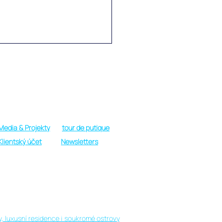
Provozní doba
Pondělí - Sobota: 09:00 do 19:00 h.
Neděle: Pouze v nouzi nebo VIP
Media & Projekty
tour de putique
faru na Haa Alif atolu na
Klientský účet
Newsletters
ivách, to je autentický,
d ne zcela
ercializovaný způsob
 můžete obojí!
ta místních obyvatel
ily, luxusní residence i soukromé ostrovy
,