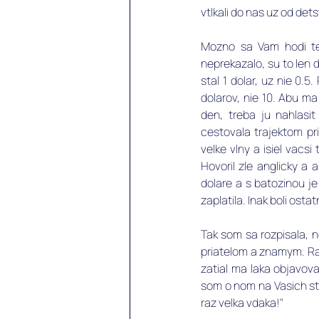
vtlkali do nas uz od detst
Mozno sa Vam hodi ten
neprekazalo, su to len d
stal 1 dolar, uz nie 0.5
dolarov, nie 10. Abu ma
den, treba ju nahlasi
cestovala trajektom pri
velke vlny a isiel vacsi 
Hovoril zle anglicky a 
dolare a s batozinou j
zaplatila. Inak boli osta
Tak som sa rozpisala, 
priatelom a znamym. Rad
zatial ma laka objavova
som o nom na Vasich st
raz velka vdaka!" 