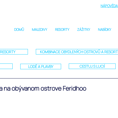
NÁPOVĚDA 
DOMŮ
MALEDIVY
RESORTY
ZÁŽITKY
NABÍDKY
RESORTY
KOMBINACE OBYDLENÝCH OSTROVŮ A RESOR
CESTUJ S LUCIÍ
LODĚ A PLAVBY
a na obývanom ostrove Feridhoo