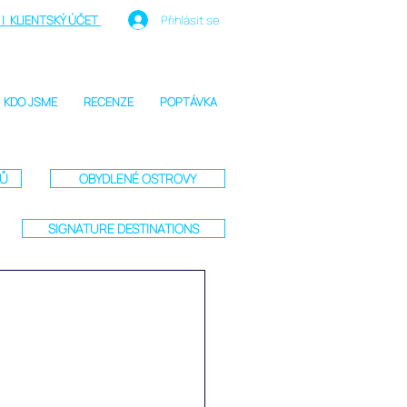
| KLIENTSKÝ ÚČET
Přihlásit se
KDO JSME
RECENZE
POPTÁVKA
TŮ
OBYDLENÉ OSTROVY
SIGNATURE DESTINATIONS