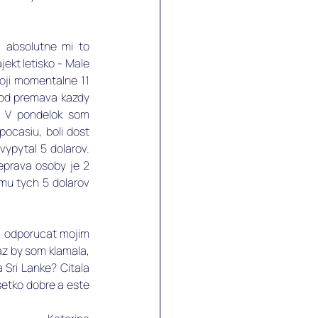
 absolutne mi to 
ekt letisko - Male 
toji momentalne 11 
lod premava kazdy 
. V pondelok som 
ocasiu, boli dost 
 vypytal 5 dolarov. 
eprava osoby je 2 
mu tych 5 dolarov 
m odporucat mojim 
z by som klamala, 
Sri Lanke? Citala 
etko dobre a este 