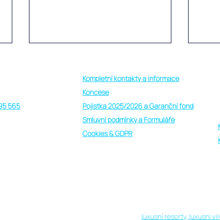
Kompletní kontakty a informace
 other way holiday
Koncese
95 565
Pojistka 2025/2026 a Garanční fond
Smluvní podmínky a Formuláře
Cookies & GDPR
Skvělá dovolená plná zážitků
Vasha
na obydleném ostrově
Maled
Vashafaru na Haa Alif atolu na
dosu
Maledivách
zkom
ě nebo za rozumné peníze, s "other way holiday"
živo
či vybrané lokality, ostrovy, cenově dostupné i
luxusní resorty, luxusní v