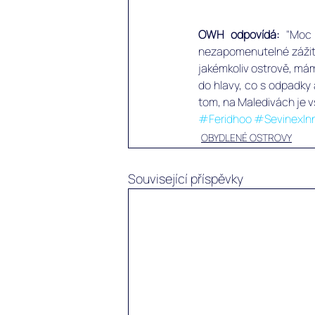
OWH odpovídá:
 "Moc 
nezapomenutelné zážitk
jakémkoliv ostrově, máme
do hlavy, co s odpadky a
tom, na Maledivách je v
#Feridhoo
#SevinexIn
OBYDLENÉ OSTROVY
Související příspěvky