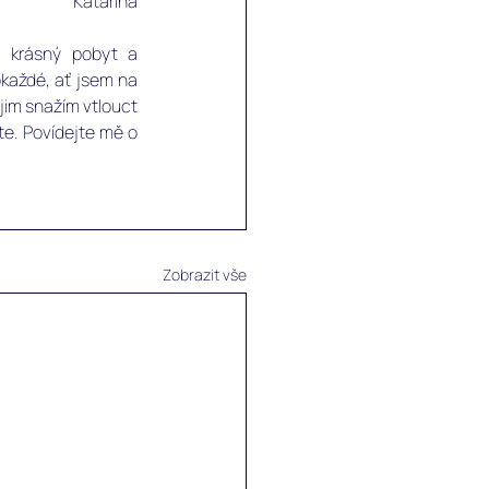
Katarina
 krásný pobyt a 
každé, ať jsem na 
jim snažím vtlouct 
te. Povídejte mě o 
Zobrazit vše