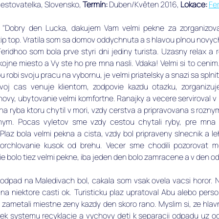
cestovatelka, Slovensko, ﻿
Termín: 
Duben/Květen 2016, 
Lokace: 
Fe
 
"Dobry den Lucka, dakujem Vam velmi pekne za zorganizovan
tip top. Vratila som sa domov oddychnuta a s hlavou plnou novych
eridhoo som bola prve styri dni jediny turista. Uzasny relax a r
ojne miesto a Vy ste ho pre mna nasli. Vdaka! Velmi si to cenim.
u robi svoju pracu na vybornu, je velmi priatelsky a snazi sa splnit
svoj cas venuje klientom, zodpovie kazdu otazku, zorganizuj
ovy, ubytovanie velmi komfortne. Ranajky a vecere serviroval v 
na ryba ktoru chytil v mori, vzdy cerstva a pripravovana s rozny
nym. Pocas vyletov sme vzdy cestou chytali ryby, pre mna 
laz bola velmi pekna a cista, vzdy bol pripraveny slnecnik a leh
norchlovanie kusok od brehu. Vecer sme chodili pozorovat mod
ie bolo tiez velmi pekne, iba jeden den bolo zamracene a v den o
o, odpad na Maledivach bol, cakala som vsak ovela vacsi horor. N
na niektore casti ok. Turisticku plaz upratoval Abu alebo person
e zametali miestne zeny kazdy den skoro rano. Myslim si, ze hla
ek systemu recyklacie a vychovy deti k separacii odpadu uz od 