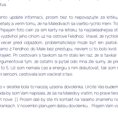
va. ​
to update informacii, prosim tiez to nepovazujte za kritiku,
etaily a verim tomu, ze na Maledivach sa vsetko rychlo meni: Traj
. Pripajam foto cien za sim karty na letisku, ta najzakladnejsia s
 vyzdvihol jeho clnom uz na ostrove Felidhoo. Vravel, ze rychlo
t vecer pred odjazdom, problematickejsi moze byt len piatok
amo z Feridhoo do Male bez prestupu, neviem ci to bolo kvoli p
trajekt. Pri cestovani s taxikom sa mi stalo len raz, ze si taxikar
argumentoval tym, ze ostatni si pytali odo mna zle sumy, ze pr
e to 5. Uz som nemala cas a energiu s nim diskutovat, tak som 
tni seriozni, cestovala som viackrat s taxi.
no v skratke bola to naozaj uzasna dovolenka. Urcite Vas bude
a by som Vam napisala, ze sa na Maledivy vratim, no prave tera
t nove :)) Prosim dali by ste mi kontakt na Vaseho znameho na 
rankach. V novembri planujem dalsiu dovolenku... Prajem Vam vs