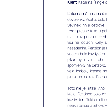
Klient: 
Katarina (single 
Katarina nám napsala:
dovolenky. Vsetko bolo 
Sevinex Inn a ostrove F
teraz presne taketo pok
majitelovi penzionu - Ab
vidi na ociach. Cely 
nasadenim. Penzion je n
veceru bola kazdy den i
pikantnym, velmi chut
spomienky na detstvo. P
vela krabov, krasne s
plankton na plaz. Pocas
Toto nie je kritika: An
Male. Feridhoo bolo az 
kazdy den. Takisto ulic
neexistencia akehokolv