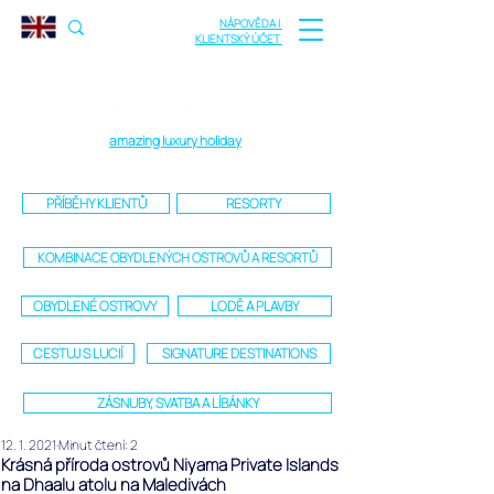
NÁPOVĚDA |
KLIENTSKÝ ÚČET
amazing luxury holiday
PŘÍBĚHY KLIENTŮ
RESORTY
KOMBINACE OBYDLENÝCH OSTROVŮ A RESORTŮ
OBYDLENÉ OSTROVY
LODĚ A PLAVBY
CESTUJ S LUCIÍ
SIGNATURE DESTINATIONS
ZÁSNUBY, SVATBA A LÍBÁNKY
12. 1. 2021
Minut čtení: 2
Krásná příroda ostrovů Niyama Private Islands
na Dhaalu atolu na Maledivách