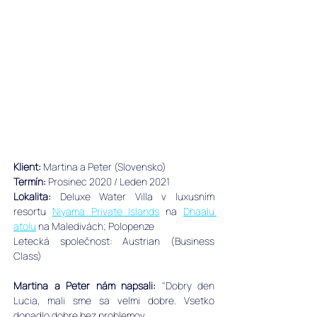
Klient:
 Martina a Peter (Slovensko)
Termín:
 Prosinec 2020 / Leden 2021
Lokalita:
Deluxe Water Villa v 
luxusním 
resortu 
Niyama Private Islands
 na 
Dhaalu 
atolu
 na Maledivách; Polopenze
Letecká společnost: Austrian (Business 
Class)
Martina a Peter nám napsali: 
"
Dobry den 
Lucia, mali sme sa velmi dobre. Vsetko 
dopadlo dobre bez problemov.