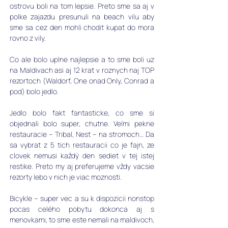
ostrovu boli na tom lepsie. Preto sme sa aj v 
polke zajazdu presunuli na beach vilu aby 
sme sa cez den mohli chodit kupat do mora 
rovno z vily.
Co ale bolo uplne najlepsie a to sme boli uz 
na Maldivach asi aj 12 krat v roznych naj TOP 
rezortoch (Waldorf, One onad Only, Conrad a 
pod) bolo jedlo.
Jedlo bolo fakt fantasticke, co sme si 
objednali bolo super, chutne. Velmi pekne 
restauracie – Tribal, Nest – na stromoch… Da 
sa vybrat z 5 tich restauracii co je fajn, ze 
clovek nemusi každý den sediet v tej istej 
restike. Preto my aj preferujeme vždy vacsie 
rezorty lebo v nich je viac moznosti.
Bicykle – super vec a su k dispozicii nonstop 
pocas celého pobytu dokonca aj s 
menovkami, to sme este nemali na maldivoch, 