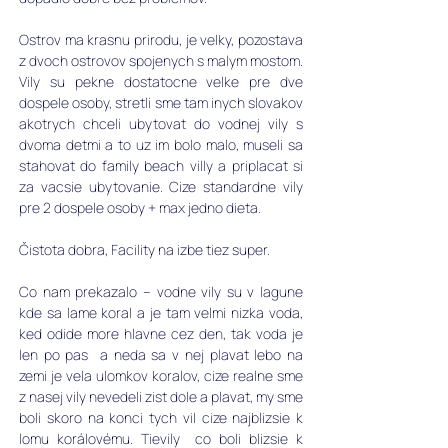
Ostrov ma krasnu prirodu, je velky, pozostava 
z dvoch ostrovov spojenych s malym mostom. 
Vily su pekne dostatocne velke pre dve 
dospele osoby, stretli sme tam inych slovakov 
akotrych chceli ubytovat do vodnej vily s 
dvoma detmi a to uz im bolo malo, museli sa 
stahovat do family beach villy a priplacat si 
za vacsie ubytovanie. Cize standardne vily 
pre 2 dospele osoby + max jedno dieta. 
Čistota dobra, Facility na izbe tiez super.
Co nam prekazalo – vodne vily su v lagune 
kde sa lame koral a je tam velmi nizka voda, 
ked odide more hlavne cez den, tak voda je 
len po pas  a neda sa v nej plavat lebo na 
zemi je vela ulomkov koralov, cize realne sme 
z nasej vily nevedeli zist dole a plavat, my sme 
boli skoro na konci tych vil cize najblizsie k 
lomu korálovému. Tievily  co boli blizsie k 