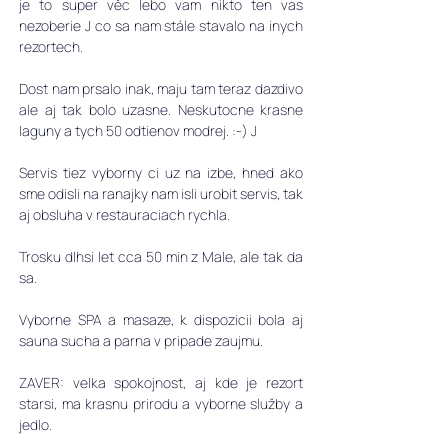
je to super věc lebo vam nikto ten vas 
nezoberie J co sa nam stále stavalo na inych 
rezortech.
Dost nam prsalo inak, maju tam teraz dazdivo 
ale aj tak bolo uzasne. Neskutocne krasne 
laguny a tych 50 odtienov modrej. :-) J
Servis tiez vyborny ci uz na izbe, hned ako 
sme odisli na ranajky nam isli urobit servis, tak 
aj obsluha v restauraciach rychla. 
Trosku dlhsi let cca 50 min z Male, ale tak da 
sa.
Vyborne SPA a masaze, k dispozicii bola aj 
sauna sucha a parna v pripade zaujmu.
ZAVER: velka spokojnost, aj kde je rezort 
starsi, ma krasnu prirodu a vyborne služby a 
jedlo. 