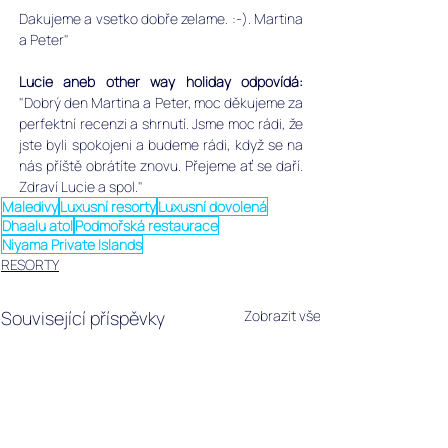
Dakujeme a vsetko dobře zelame. :-). 
Martina 
a Peter"  
Lucie aneb other way holiday odpovídá: 
"Dobrý den Martina a Peter, moc děkujeme za 
perfektní recenzi a shrnutí. Jsme moc rádi, že 
jste byli spokojeni a budeme rádi, když se na 
nás příště obrátíte znovu. Přejeme ať se daří. 
Zdraví Lucie a spol."
Maledivy
Luxusní resorty
Luxusní dovolená
Dhaalu atol
Podmořská restaurace
Niyama Private Islands
RESORTY
Související příspěvky
Zobrazit vše