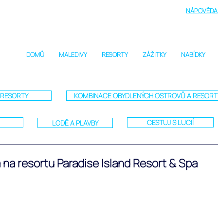
NÁPOVĚDA 
DOMŮ
MALEDIVY
RESORTY
ZÁŽITKY
NABÍDKY
RESORTY
KOMBINACE OBYDLENÝCH OSTROVŮ A RESOR
CESTUJ S LUCIÍ
LODĚ A PLAVBY
 na resortu Paradise Island Resort & Spa