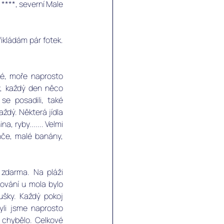
 ****, severní Male 
kládám pár fotek. 
é, moře naprosto 
ý, každý den něco 
se posadili, také 
aždý. Některá jídla 
, ryby....... Velmi 
nče, malé banány, 
 zdarma. Na pláži 
vání u mola bylo 
ušky. Každý pokoj 
yli jsme naprosto 
 chybělo. Celkové 