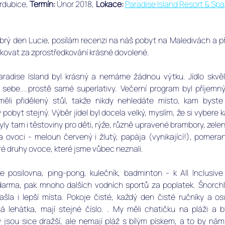
rdubice, ﻿
Termín:
 Únor 2018, 
Lokace: 
Paradise Island Resort & Spa
brý den Lucie, posílám recenzi na náš pobyt na Maledivách a při
vat za zprostředkování krásné dovolené. 
aradise Island byl krásný a nemáme žádnou výtku. Jídlo skvěl
 sebe....prostě samé superlativy. Večerní program byl příjemn
měli přidělený stůl, takže nikdy nehledáte místo, kam byste 
ý pobyt stejný. Výběr jídel byl docela velký, myslím, že si vybere k
yly tam i těstoviny pro děti, rýže, různě upravené brambory, zelenina
a ovoci - meloun červený i žlutý, papája (vynikající!), pomera
eré druhy ovoce, které jsme vůbec neznali.
 posilovna, ping-pong, kulečník, badminton - k All Inclusive
arma, pak mnoho dalších vodních sportů za poplatek. Šnorchlo
ašla i lepší místa. Pokoje čisté, každý den čisté ručníky a os
á lehátka, mají stejné číslo. . My měli chatičku na pláži a b
 jsou sice dražší, ale nemají pláž s bílým pískem, a to by nám