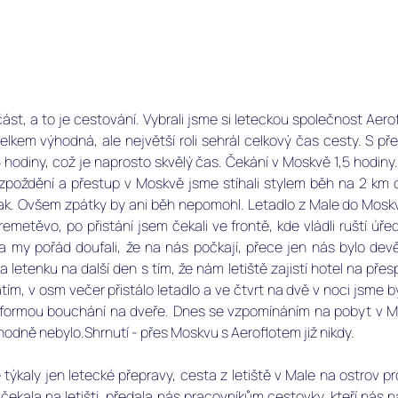
st, a to je cestování. Vybrali jsme si leteckou společnost Aerof
lkem výhodná, ale největší roli sehrál celkový čas cesty. S p
5 hodiny, což je naprosto skvělý čas. Čekání v Moskvě 1,5 hodiny
 zpoždění a přestup v Moskvě jsme stíhali stylem běh na 2 km
 tak. Ovšem zpátky by ani běh nepomohl. Letadlo z Male do Moskvy
metěvo, po přistání jsem čekali ve frontě, kde vládli ruští úřed
a my pořád doufali, že na nás počkají, přece jen nás bylo dev
 letenku na další den s tím, že nám letiště zajistí hotel na přes
tím, v osm večer přistálo letadlo a ve čtvrt na dvě v noci jsme byl
 formou bouchání na dveře. Dnes se vzpomínáním na pobyt v Mo
dně nebylo.Shrnutí - přes Moskvu s Aeroflotem již nikdy. 
 týkaly jen letecké přepravy, cesta z letiště v Male na ostrov p
ekala na letišti, předala nás pracovníkům cestovky, kteří nás na