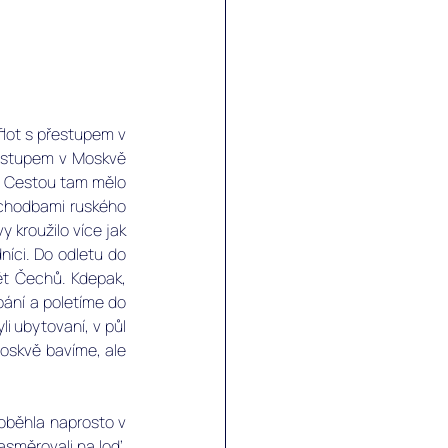
lot s přestupem v 
řestupem v Moskvě 
. Cestou tam mělo 
 chodbami ruského 
 kroužilo více jak 
níci. Do odletu do 
ět Čechů. Kdepak, 
pání a poletíme do 
i ubytovaní, v půl 
skvě bavíme, ale 
roběhla naprosto v 
směrovali na loď. 