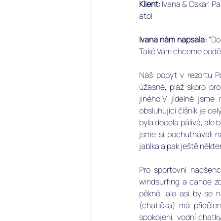
Klient:
 Ivana & Oskar, Pa
atol 
Ivana nám napsala:
 "Do
Také Vám chceme poděko
Náš pobyt v rezortu P
úžasné, pláž skoro pro
jiného.V jídelně jsme 
obsluhující číšník je cel
byla docela pálivá, ale b
jsme si pochutnávali n
jablka a pak ještě někt
Pro sportovní nadšence
windsurfing a canoe zd
pěkné, ale asi by se n
(chatička) má přidělen
spokojeni, vodní chatky