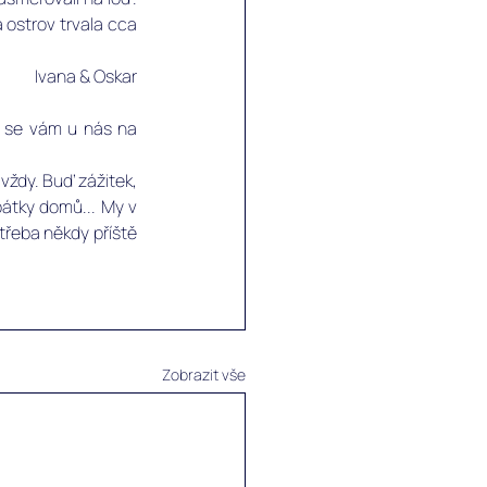
 ostrov trvala cca 
Ivana & Oskar
 se vám u nás na 
 vždy. Buď zážitek, 
pátky domů... My v 
třeba někdy příště 
Zobrazit vše