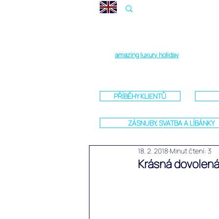
amazing luxury holiday
PŘÍBĚHY KLIENTŮ
ZÁSNUBY, SVATBA A LÍBÁNKY
18. 2. 2018
Minut čtení: 3
Krásná dovolená