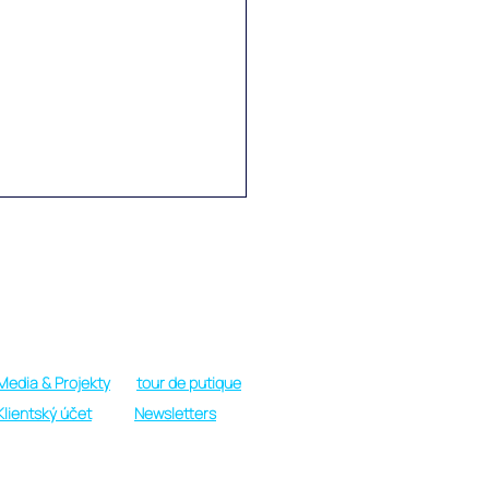
Provozní doba
Pondělí - Sobota: 09:00 do 19:00 h.
Neděle: Pouze v nouzi nebo VIP
Media & Projekty
tour de putique
ektní organizace a
Klientský účet
Newsletters
pomenutelná atmosféra
oznávačkách Srí Lanka s