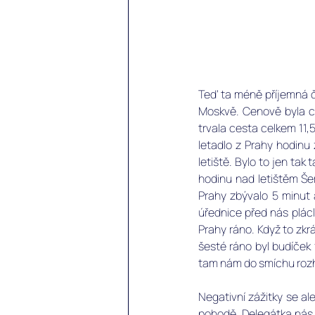
Teď ta méně příjemná čá
Moskvě. Cenově byla ce
trvala cesta celkem 11,
letadlo z Prahy hodinu
letiště. Bylo to jen tak
hodinu nad letištěm Šere
Prahy zbývalo 5 minut 
úřednice před nás plácla
Prahy ráno. Když to zkrá
šesté ráno byl budíček
tam nám do smíchu rozho
Negativní zážitky se ale
pohodě. Delegátka nás č