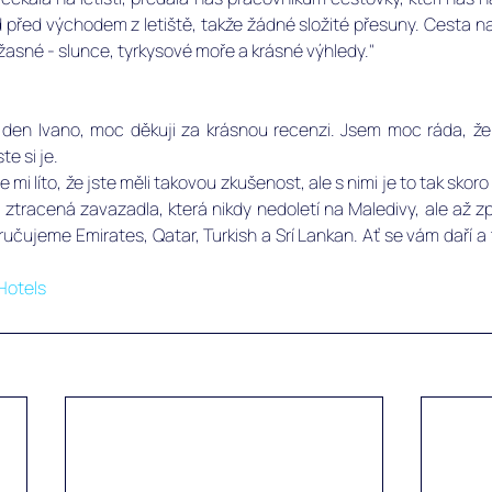
d před východem z letiště, takže žádné složité přesuny. Cesta na
úžasné - slunce, tyrkysové moře a krásné výhledy." 
 den Ivano, moc děkuji za krásnou recenzi. Jsem moc ráda, že
te si je. 
Je mi líto, že jste měli takovou zkušenost, ale s nimi je to tak skoro
o ztracená zavazadla, která nikdy nedoletí na Maledivy, ale až z
učujeme Emirates, Qatar, Turkish a Srí Lankan. Ať se vám daří a 
Hotels