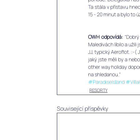
Ta stála v přístavu hne
15 - 20 minut a bylo to 
OWH odpovídá: 
"Dobrý
Maledivách líbilo a užili js
JJ, typický Aeroflot. :-( 
jaký jste měli by a neb
other way holiday dopor
na shledanou."
#ParadiseIsland
#Villa
RESORTY
Související příspěvky