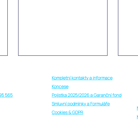
Kompletní kontakty a informace
 other way holiday
Koncese
95 565
Pojistka 2025/2026 a Garanční fond
Smluvní podmínky a Formuláře
Cookies & GDPR
Špičková organizace "other
Perf
way holiday" a vysněná
neza
dovolená v resortu Furaveri na
na p