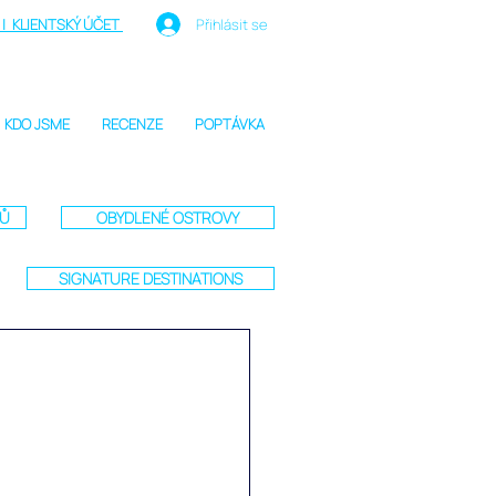
| KLIENTSKÝ ÚČET
Přihlásit se
KDO JSME
RECENZE
POPTÁVKA
TŮ
OBYDLENÉ OSTROVY
SIGNATURE DESTINATIONS