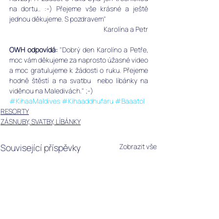
na dortu.. :-) Přejeme vše krásné a ještě 
jednou děkujeme. S pozdravem"
Karolína a Petr
OWH odpovídá: 
"Dobrý den Karolíno a Petře, 
moc vám děkujeme za naprosto úžasné video 
a moc gratulujeme k žádosti o ruku. Přejeme 
hodně štěstí a na svatbu  nebo líbánky na 
viděnou na Maledivách." ;-)
#KihaaMaldives
#Kihaaddhufaru
#Baaatol
RESORTY
ZÁSNUBY, SVATBY, LÍBÁNKY
Související příspěvky
Zobrazit vše