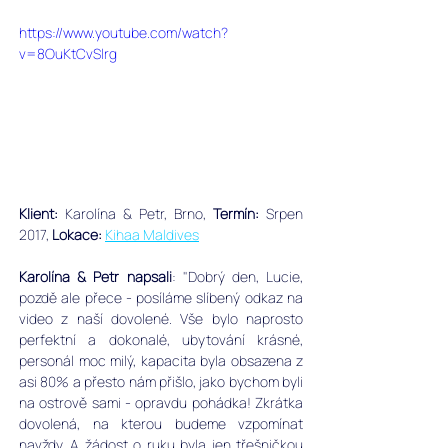
https://www.youtube.com/watch?
v=8OuKtCvSlrg
Klient:
 Karolína & Petr, Brno, ﻿
Termín:
 Srpen 
2017, 
Lokace:
Kihaa Maldives
Karolína & Petr napsali
: "Dobrý den, Lucie, 
pozdě ale přece - posíláme slíbený odkaz na 
video z naší dovolené. Vše bylo naprosto 
perfektní a dokonalé, ubytování krásné, 
personál moc milý, kapacita byla obsazena z 
asi 80% a přesto nám přišlo, jako bychom byli 
na ostrově sami - opravdu pohádka! Zkrátka 
dovolená, na kterou budeme vzpomínat 
navždy. A žádost o ruku byla jen třešničkou 