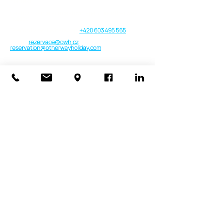
Kontakt
Cestovní kancelář a cestovní agentura other way
holiday
Telefon | Viber | WhatsApp:
+420 603 495 565
E-mail:
rezervace@owh.cz
reservation@otherwayholiday.com
Praha, Česká republika
Provozní doba
Pondělí - Sobota: 09:00 do 19:00 h.
Neděle: Pouze v nouzi nebo VIP
Kompletní kontakty a informace
Koncese
Pojistka 2025/2026 a Garanční fond
Smluvní podmínky a Formuláře
Cookies & GDPR
Media & Projekty
tour de putique
Klientský účet
Newsletters