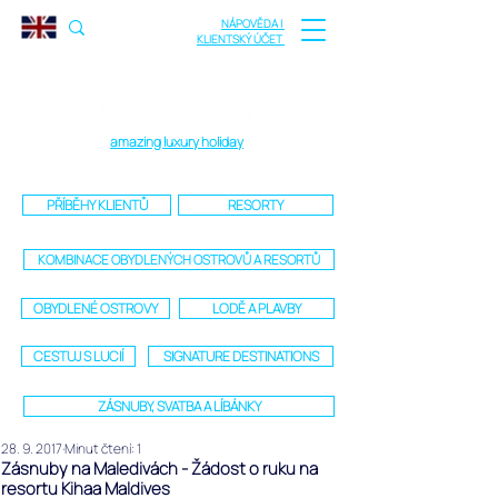
NÁPOVĚDA |
KLIENTSKÝ ÚČET
amazing luxury holiday
PŘÍBĚHY KLIENTŮ
RESORTY
KOMBINACE OBYDLENÝCH OSTROVŮ A RESORTŮ
OBYDLENÉ OSTROVY
LODĚ A PLAVBY
CESTUJ S LUCIÍ
SIGNATURE DESTINATIONS
ZÁSNUBY, SVATBA A LÍBÁNKY
28. 9. 2017
Minut čtení: 1
Zásnuby na Maledivách - Žádost o ruku na
resortu Kihaa Maldives